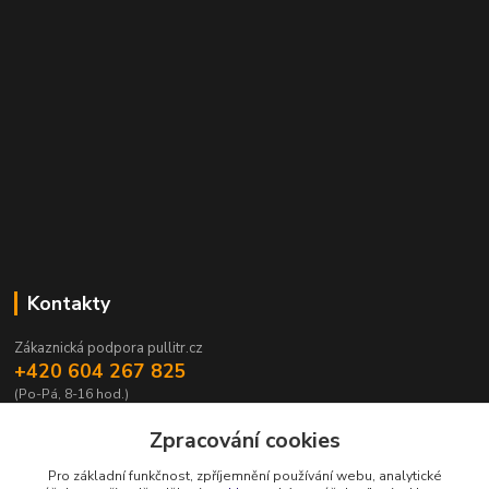
Kontakty
Zákaznická podpora pullitr.cz
+420 604 267 825
(Po-Pá, 8-16 hod.)
info@pullitr.cz
Zpracování cookies
Pro základní funkčnost, zpříjemnění používání webu, analytické