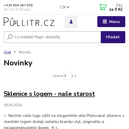
0
ks
+420 604 267 825
CZK
za
0 Kč
(Po-Pá, 8-16 hod.)
Menu
Hledat
Úvod
Novinky
Novinky
strana
z 1
Sklenice s logem - naše starost
08.05.2026
✨ Nechte vaše logo zářit na elegantním skle.Pískované sklenice s
vlastním logem dodají vašemu brandu styl, originalitu a
nezapomenutelný dojem. 🍷 I...