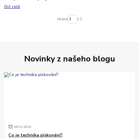
číst celé
strana
z 1
Novinky z našeho blogu
08
.
01
.
2024
Co je technika pískování?