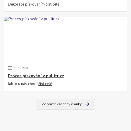
Dekorace pískováním
číst celé
21
.
12
.
2018
Proces pískování v pullitr.cz
Jak to u nás chodí
číst celé
Zobrazit všechny články