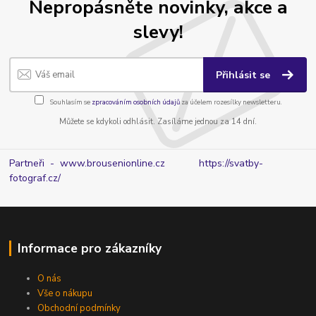
Nepropásněte novinky, akce a
slevy!
Přihlásit se
Souhlasím se
zpracováním osobních údajů
za účelem rozesílky newsletteru.
Můžete se kdykoli odhlásit. Zasíláme jednou za 14 dní.
Partneři - www.brousenionline.cz
https://svatby-
fotograf.cz/
Informace pro zákazníky
O nás
Vše o nákupu
Obchodní podmínky