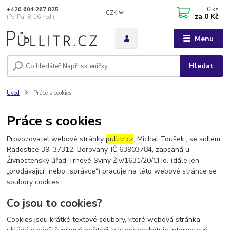
0
ks
+420 604 267 825
CZK
za
0 Kč
(Po-Pá, 8-16 hod.)
Menu
Hledat
Úvod
Práce s cookies
Práce s cookies
Provozovatel webové stránky
pullitr.cz
,
Michal Toušek., se sídlem
Radostice 39, 37312, Borovany, IČ 63903784, zapsaná u
Živnostenský úřad Trhové Sviny Živ/1631/20/CHo.
(dále jen
„prodávající“ nebo „správce“) pracuje na této webové stránce se
soubory cookies.
Co jsou to cookies?
Cookies jsou krátké textové soubory, které webová stránka