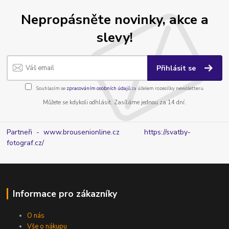
Nepropásněte novinky, akce a
slevy!
Přihlásit se
Souhlasím se
zpracováním osobních údajů
za účelem rozesílky newsletteru.
Můžete se kdykoli odhlásit. Zasíláme jednou za 14 dní.
Partneři - www.brousenionline.cz
https://svatby-
fotograf.cz/
Informace pro zákazníky
O nás
Vše o nákupu