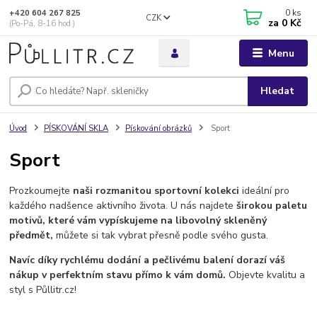
0
ks
+420 604 267 825
CZK
za
0 Kč
(Po-Pá, 8-16 hod.)
Menu
Hledat
Úvod
PÍSKOVÁNÍ SKLA
Pískování obrázků
Sport
Sport
Prozkoumejte
naši rozmanitou sportovní kolekci
ideální pro
každého nadšence aktivního života. U nás najdete
širokou paletu
motivů, které vám vypískujeme na libovolný skleněný
předmět,
můžete si tak vybrat přesně podle svého gusta.
Navíc díky rychlému dodání a pečlivému balení dorazí váš
nákup v perfektním stavu přímo k vám domů.
Objevte kvalitu a
styl s Půllitr.cz!