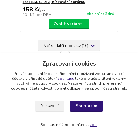
FOTBALISTA 3, pískování obrázku
158 Kč
/
ks
odeslání do 3 dnů
131 Kč
bez DPH
Zvolit variantu
Načíst další produkty (16)
strana
z 2
další
Zpracování cookies
Pro základní funkčnost, zpříjemnění používání webu, analytické
účely a v případě udělení
souhlasu
také pro účely cílení reklamy
využíváme soubory cookies. Nastavení vlastních preferencí
cookies můžete kdykoli upravit odkazem ve spodní části stránek.
Doprava zdarma
Souhlasím
Nastavení
při nákupu nad 1400 Kč
Zákaznické recenze
Souhlas můžete odmítnout
zde
.
co říkají naši zákazníci