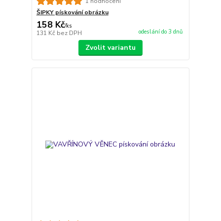
1 hodnocení
ŠIPKY pískování obrázku
158 Kč
/
ks
odeslání do 3 dnů
131 Kč
bez DPH
Zvolit variantu