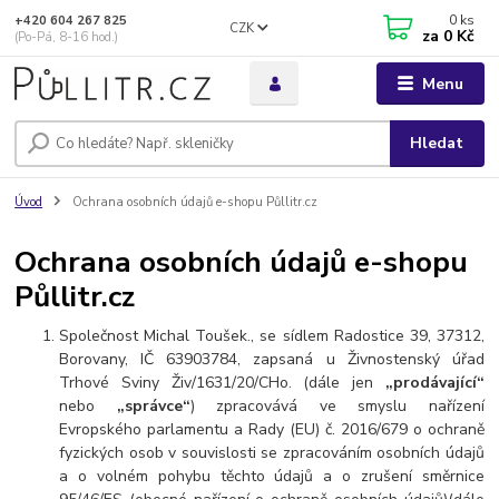
0
ks
+420 604 267 825
CZK
za
0 Kč
(Po-Pá, 8-16 hod.)
Menu
Hledat
Úvod
Ochrana osobních údajů e-shopu Půllitr.cz
Ochrana osobních údajů e-shopu
Půllitr.cz
Společnost Michal Toušek., se sídlem Radostice 39, 37312,
Borovany, IČ 63903784, zapsaná u Živnostenský úřad
Trhové Sviny Živ/1631/20/CHo.
(dále jen
„prodávající“
nebo
„správce“
) zpracovává ve smyslu nařízení
Evropského parlamentu a Rady (EU) č. 2016/679 o ochraně
fyzických osob v souvislosti se zpracováním osobních údajů
a o volném pohybu těchto údajů a o zrušení směrnice