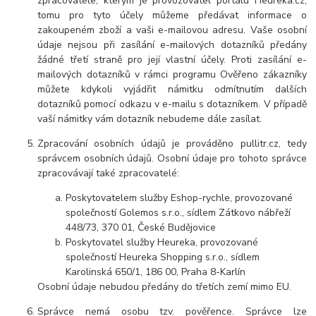
zpracovatele, kterým je provozovatel portálu Heureka.cz;
tomu pro tyto účely můžeme předávat informace o
zakoupeném zboží a vaši e-mailovou adresu. Vaše osobní
údaje nejsou při zasílání e-mailových dotazníků předány
žádné třetí straně pro její vlastní účely. Proti zasílání e-
mailových dotazníků v rámci programu Ověřeno zákazníky
můžete kdykoli vyjádřit námitku odmítnutím dalších
dotazníků pomocí odkazu v e-mailu s dotazníkem. V případě
vaší námitky vám dotazník nebudeme dále zasílat.
Zpracování osobních údajů je prováděno
pullitr.cz,
tedy
správcem osobních údajů. Osobní údaje pro tohoto správce
zpracovávají také zpracovatelé:
Poskytovatelem služby Eshop-rychle, provozované
společností Golemos s.r.o., sídlem Zátkovo nábřeží
448/73, 370 01, České Budějovice
Poskytovatel služby Heureka, provozované
společností Heureka Shopping s.r.o., sídlem
Karolinská 650/1, 186 00, Praha 8-Karlín
Osobní údaje nebudou předány do třetích zemí mimo EU.
Správce nemá osobu tzv. pověřence. Správce lze