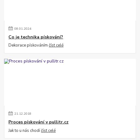
08
.
01
.
2024
Co je technika pískování?
Dekorace pískováním
číst celé
21
.
12
.
2018
Proces pískování v pullitr.cz
Jak to u nás chodí
číst celé