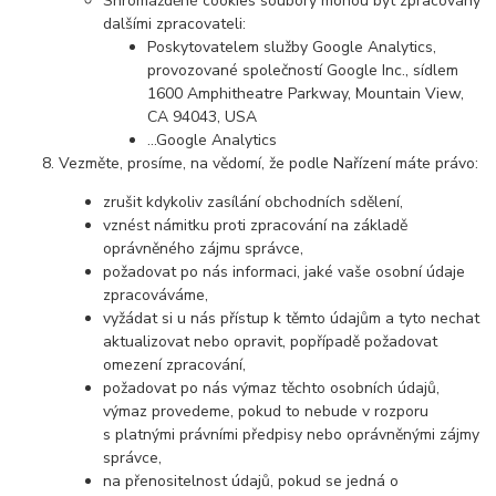
Shromážděné cookies soubory mohou být zpracovány
dalšími zpracovateli:
Poskytovatelem služby Google Analytics,
provozované společností Google Inc., sídlem
1600 Amphitheatre Parkway, Mountain View,
CA 94043, USA
…Google Analytics
Vezměte, prosíme, na vědomí, že podle Nařízení máte právo:
zrušit kdykoliv zasílání obchodních sdělení,
vznést námitku proti zpracování na základě
oprávněného zájmu správce,
požadovat po nás informaci, jaké vaše osobní údaje
zpracováváme,
vyžádat si u nás přístup k těmto údajům a tyto nechat
aktualizovat nebo opravit, popřípadě požadovat
omezení zpracování,
požadovat po nás výmaz těchto osobních údajů,
výmaz provedeme, pokud to nebude v rozporu
s platnými právními předpisy nebo oprávněnými zájmy
správce,
na přenositelnost údajů, pokud se jedná o