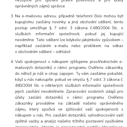
nezbytné pro splnění právní povinnosti a pro účely
oprávněných zájmů správce.
Na e-mailovou adresu, případně telefonní číslo mohou být
kupujícímu zasílány novinky a jiná obchodní sdělení, tento
postup umožňuje § 7 odst. 3 zákona č.480/2004 Sb., o
službách informační společnosti, pokud jej kupující
neodmítne. Tato sdělení lze kdykoliv jakýmkoliv způsobem –
například zasláním e-mailu nebo proklikem na odkaz
v obchodním sdělení – odhlásit.
Vaši spokojenost s nákupem zjišťujeme prostřednictvím e-
mailových dotazníků v rámci programu Ověřeno zákazníky,
do něhož je náš e-shop zapojen. Ty vám zasíláme pokaždé,
když u nás nakoupíte, pokud ve smyslu § 7 odst. 3 zákona č.
480/2004 Sb. o některých službách informační společnosti
jejich zasílání neodmítnete. Zpracování osobních údajů pro
účely zaslání dotazníků v rámci programu Ověřeno
zákazníky provádíme na základě našeho oprávněného
zájmu, který spočívá ve zjišťování vaší spokojenosti s
nákupem u nás. Pro zasílání dotazníků, vyhodnocování vaší
zpětné vazby a analýz našeho tržního postavení využíváme