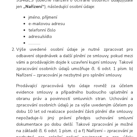
95/46/ES (obecné nařízení o ochraně osobních údajů)(dále
jen
„Nařízení“
), následující osobní údaje:
jméno, příjmení
e-mailovou adresu
telefonní číslo
adresu/sídlo
………....
Výše uvedené osobní údaje je nutné zpracovat pro
odbavení objednávek a další plnění ze smlouvy, pokud mezi
vámi a prodávajícím dojde k uzavření kupní smlouvy. Takové
zpracování osobních údajů umožňuje čl. 6 odst. 1 písm. b)
Nařízení – zpracování je nezbytné pro splnění smlouvy.
Prodávající zpracovává tyto údaje rovněž za účelem
evidence smlouvy a případného budoucího uplatnění a
obranu práv a povinností smluvních stran. Uchování a
zpracování osobních údajů je za výše uvedeným účelem po
dobu
10 let
od realizace poslední části plnění dle smlouvy,
nepožaduje-li jiný právní předpis uchování smluvní
dokumentace po dobu delší. Takové zpracování je možné
na základě čl. 6 odst. 1 písm. c) a f) Nařízení – zpracování je