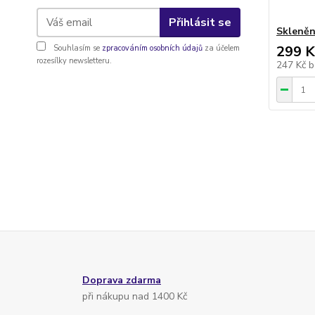
Přihlásit se
Skleněný
299 K
Souhlasím se
zpracováním osobních údajů
za účelem
rozesílky newsletteru.
247 Kč
b
Doprava zdarma
při nákupu nad 1400 Kč