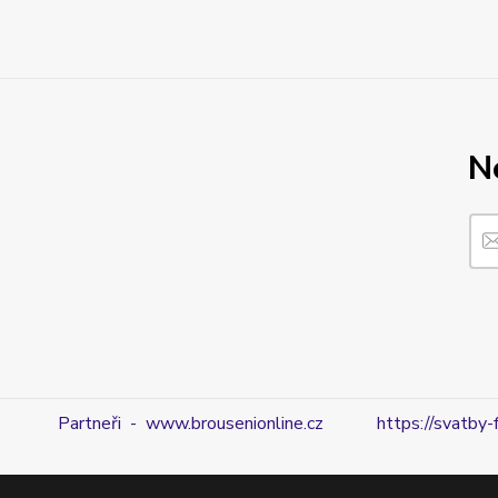
N
Partneři - www.brousenionline.cz
https://svatby-