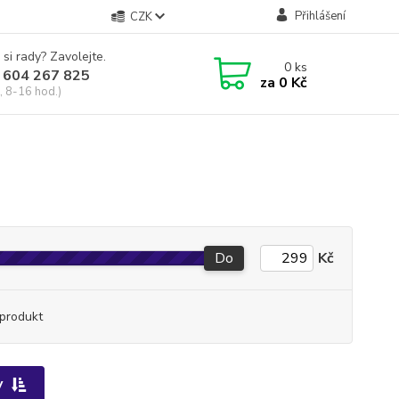
Přihlášení
CZK
 si rady? Zavolejte.
0
ks
 604 267 825
za
0 Kč
, 8-16 hod.)
Do
Kč
produkt
y