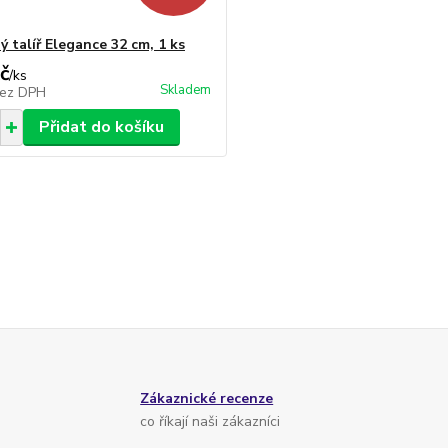
 talíř Elegance 32 cm, 1 ks
č
/
ks
Skladem
ez DPH
Přidat do košíku
Zákaznické recenze
co říkají naši zákazníci