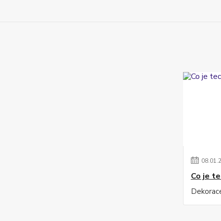
08
.
01
.
Co je t
Dekorac