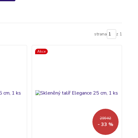
strana
z 1
Akce
299 Kč
- 33 %