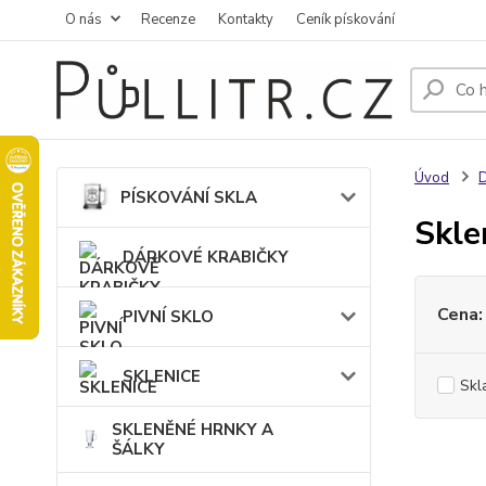
O nás
Recenze
Kontakty
Ceník pískování
Úvod
PÍSKOVÁNÍ SKLA
Skle
DÁRKOVÉ KRABIČKY
Cena:
PIVNÍ SKLO
SKLENICE
Skl
SKLENĚNÉ HRNKY A
ŠÁLKY