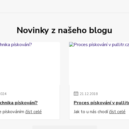
Novinky z našeho blogu
2024
21
.
12
.
2018
echnika pískování?
Proces pískování v pullit
e pískováním
číst celé
Jak to u nás chodí
číst celé