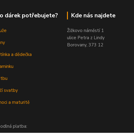
o dárek potřebujete?
Kde nás najdete
uže
Žižkovo náměstí 1
ulice Petra z Lindy
eny
Borovany, 373 12
tínka a dědečka
aminku
atbu
čí svatby
oci a maturitě
odlná platba: