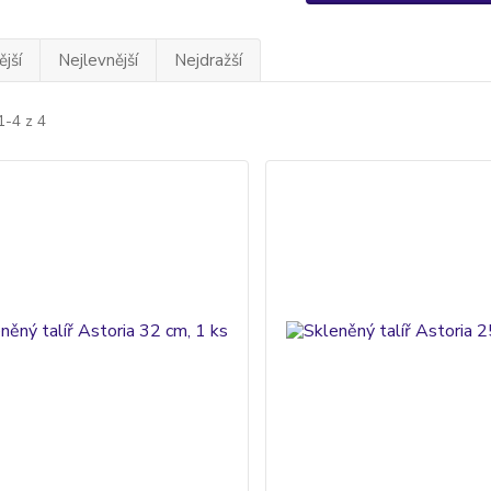
jší
Nejlevnější
Nejdražší
1-4 z 4