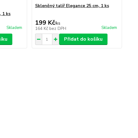
Skleněný talíř Elegance 25 cm, 1 ks
, 1 ks
199 Kč
/
ks
Skladem
Skladem
164 Kč
bez DPH
šíku
Přidat do košíku