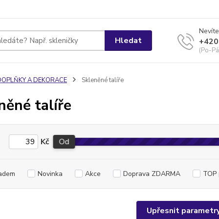
Nevíte
Hledat
+420
(Po-Pá
DOPLŇKY A DEKORACE
Skleněné talíře
něné talíře
Kč
Od
adem
Novinka
Akce
Doprava ZDARMA
TOP 
Upřesnit parametr