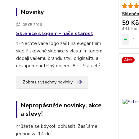
Novinky
Skleněný
59 Kč
08.05.2026
49 Kč
be
Sklenice s logem - naše starost
✨ Nechte vaše logo zářit na elegantním
skle.Pískované sklenice s vlastním logem
dodají vašemu brandu styl, originalitu a
Akce
nezapomenutelný dojem. 🍷 I...
číst celé
Zobrazit všechny novinky
Nepropásněte novinky, akce
a slevy!
Můžete se kdykoli odhlásit. Zasíláme
jednou za 14 dní.