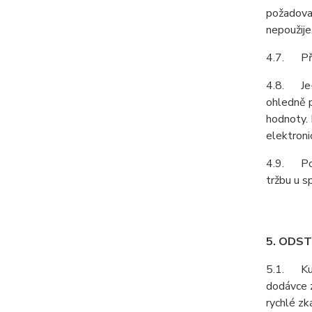
požadovat
nepoužije
4.7. Pří
4.8. Je-l
ohledně p
hodnoty. 
elektroni
4.9. Podl
tržbu u s
5. ODS
5.1. Kupu
dodávce z
rychlé zk