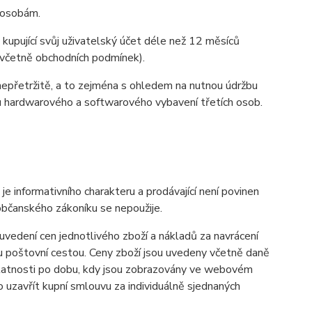
m osobám.
 kupující svůj uživatelský účet déle než 12 měsíců
y (včetně obchodních podmínek).
nepřetržitě, a to zejména s ohledem na nutnou údržbu
u hardwarového a softwarového vybavení třetích osob.
informativního charakteru a prodávající není povinen
občanského zákoníku se nepoužije.
vedení cen jednotlivého zboží a nákladů za navrácení
u poštovní cestou. Ceny zboží jsou uvedeny včetně daně
 platnosti po dobu, kdy jsou zobrazovány ve webovém
uzavřít kupní smlouvu za individuálně sjednaných