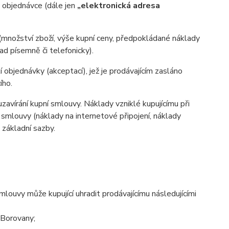
v objednávce (dále jen
„elektronická adresa
(množství zboží, výše kupní ceny, předpokládané náklady
d písemně či telefonicky).
 objednávky (akceptací), jež je prodávajícím zasláno
ího.
zavírání kupní smlouvy. Náklady vzniklé kupujícímu při
 smlouvy (náklady na internetové připojení, náklady
d základní sazby.
ouvy může kupující uhradit prodávajícímu následujícími
 Borovany;