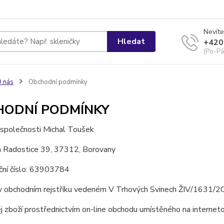
Nevíte
Hledat
+420
(Po-Pá
 nás
Obchodní podmínky
HODNÍ PODMÍNKY
 společnosti Michal Toušek
m Radostice 39, 37312, Borovany
ační číslo: 63903784
v obchodním rejstříku vedeném V Trhových Svinech ŽIV/1631/2
j zboží prostřednictvím on-line obchodu umístěného na internet