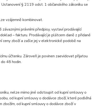
u. Ustanovení § 2119 odst. 1 občanského zákoníku se
elze vzájemně kombinovat.
závaznými právními předpisy, vystaví prodávající
oklad – fakturu. Prodávající je plátcem daně z přidané
í ceny zboží a zašle jej v elektronické podobě na
ícímu účtenku. Zároveň je povinen zaevidovat přijatou
 do 48 hodin.
níku, nelze mimo jiné odstoupit od kupní smlouvy o
osobu, od kupní smlouvy o dodávce zboží, které podléhá
ným zbožím, od kupní smlouvy o dodávce zboží v