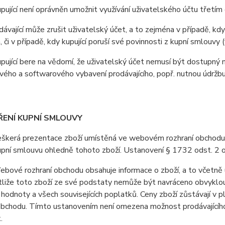
jící není oprávněn umožnit využívání uživatelského účtu třetí
vající může zrušit uživatelský účet, a to zejména v případě, kdy
, či v případě, kdy kupující poruší své povinnosti z kupní smlouv
jící bere na vědomí, že uživatelský účet nemusí být dostupný 
ého a softwarového vybavení prodávajícího, popř. nutnou údržb
ŘENÍ KUPNÍ SMLOUVY
erá prezentace zboží umístěná ve webovém rozhraní obchodu je 
upní smlouvu ohledně tohoto zboží. Ustanovení § 1732 odst. 2 
vé rozhraní obchodu obsahuje informace o zboží, a to včetně u
stliže toto zboží ze své podstaty nemůže být navráceno obvyklo
 hodnoty a všech souvisejících poplatků. Ceny zboží zůstávají v
obchodu. Tímto ustanovením není omezena možnost prodávajícího 
.