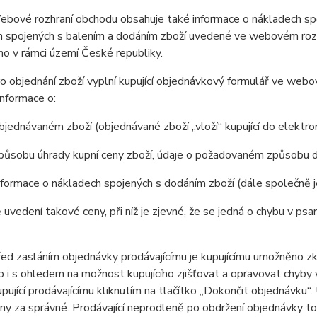
ové rozhraní obchodu obsahuje také informace o nákladech spoj
 spojených s balením a dodáním zboží uvedené ve webovém rozhr
o v rámci území České republiky.
 objednání zboží vyplní kupující objednávkový formulář ve web
nformace o:
jednávaném zboží (objednávané zboží „vloží“ kupující do elektr
působu úhrady kupní ceny zboží, údaje o požadovaném způsobu d
formace o nákladech spojených s dodáním zboží (dále společně 
 uvedení takové ceny, při níž je zjevné, že se jedná o chybu v psa
 zasláním objednávky prodávajícímu je kupujícímu umožněno zkon
 to i s ohledem na možnost kupujícího zjišťovat a opravovat chyby
pující prodávajícímu kliknutím na tlačítko „Dokončit objednávku“
y za správné. Prodávající neprodleně po obdržení objednávky tot