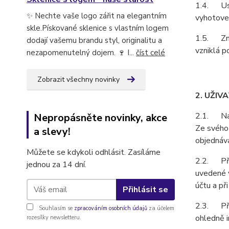
1.4. Ust
✨ Nechte vaše logo zářit na elegantním
vyhotoven
skle.Pískované sklenice s vlastním logem
1.5. Zně
dodají vašemu brandu styl, originalitu a
vzniklá p
nezapomenutelný dojem. 🍷 I...
číst celé
Zobrazit všechny novinky
2. UŽIV
2.1. Na z
Nepropásněte novinky, akce
Ze svého 
a slevy!
objednává
Můžete se kdykoli odhlásit. Zasíláme
2.2. Při 
jednou za 14 dní.
uvedené v
účtu a př
Přihlásit se
2.3. Pří
Souhlasím se
zpracováním osobních údajů
za účelem
ohledně i
rozesílky newsletteru.