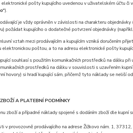
 elektronické pošty kupujícího uvedenou v uživatelském účtu či 
ho“
).
ávající je vždy oprávněn v závislosti na charakteru objednávky 
u) požádat kupujícího o dodatečné potvrzení objednávky (napříkla
vní vztah mezi prodávajícím a kupujícím vzniká doručením přijetí
u elektronickou poštou, a to na adresu elektronické pošty kupujíc
jící souhlasí s použitím komunikačních prostředků na dálku při u
omunikačních prostředků na dálku v souvislosti s uzavřením kupní
nní hovory) si hradí kupující sám, přičemž tyto náklady se neliší o
 ZBOŽÍ A PLATEBNÍ PODMÍNKY
 zboží a případné náklady spojené s dodáním zboží dle kupní sml
ti v provozovně prodávajícího na adrese Žižkovo nám. 1, 37312,