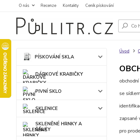
O nás
Recenze
Kontakty
Ceník pískování
Úvod
O
PÍSKOVÁNÍ SKLA
OBC
DÁRKOVÉ KRABIČKY
obchodní
PIVNÍ SKLO
se sídle
identifik
SKLENICE
zapsané 
SKLENĚNÉ HRNKY A
ŠÁLKY
pro prode