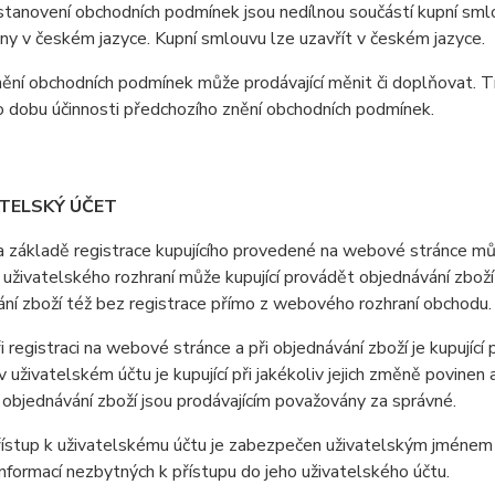
anovení obchodních podmínek jsou nedílnou součástí kupní smlo
y v českém jazyce. Kupní smlouvu lze uzavřít v českém jazyce.
ní obchodních podmínek může prodávající měnit či doplňovat. T
o dobu účinnosti předchozího znění obchodních podmínek.
ATELSKÝ ÚČET
ákladě registrace kupujícího provedené na webové stránce může
uživatelského rozhraní může kupující provádět objednávání zboží
ní zboží též bez registrace přímo z webového rozhraní obchodu.
registraci na webové stránce a při objednávání zboží je kupující
 uživatelském účtu je kupující při jakékoliv jejich změně povine
i objednávání zboží jsou prodávajícím považovány za správné.
stup k uživatelskému účtu je zabezpečen uživatelským jménem a 
nformací nezbytných k přístupu do jeho uživatelského účtu.