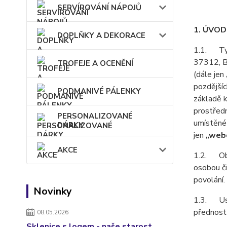
SERVÍROVÁNÍ NÁPOJŮ
1. ÚVO
DOPLŇKY A DEKORACE
1.1. Tyt
37312, B
TROFEJE A OCENĚNÍ
(dále jen
pozdějšíc
PODMANIVÉ PÁLENKY
základě k
prostředn
PERSONALIZOVANÉ
umístěné 
DÁRKY
jen
„webo
AKCE
1.2. Obch
osobou či
povolání.
Novinky
1.3. Ust
přednost
08.05.2026
Sklenice s logem - naše starost