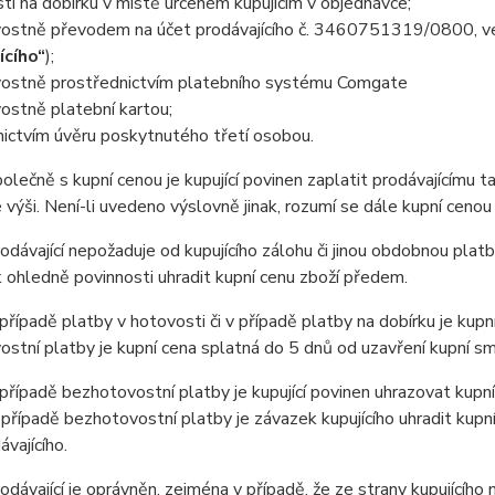
ti na dobírku v místě určeném kupujícím v objednávce;
ostně převodem na účet prodávajícího č. 3460751319/0800, ved
ícího“
);
ostně prostřednictvím platebního systému Comgate
ostně platební kartou;
ictvím úvěru poskytnutého třetí osobou.
ečně s kupní cenou je kupující povinen zaplatit prodávajícímu t
výši. Není-li uvedeno výslovně jinak, rozumí se dále kupní cenou
ávající nepožaduje od kupujícího zálohu či jinou obdobnou platb
ohledně povinnosti uhradit kupní cenu zboží předem.
ípadě platby v hotovosti či v případě platby na dobírku je kupní
stní platby je kupní cena splatná do 5 dnů od uzavření kupní sm
ípadě bezhotovostní platby je kupující povinen uhrazovat kupní
 případě bezhotovostní platby je závazek kupujícího uhradit kupn
ávajícího.
ávající je oprávněn, zejména v případě, že ze strany kupujícího