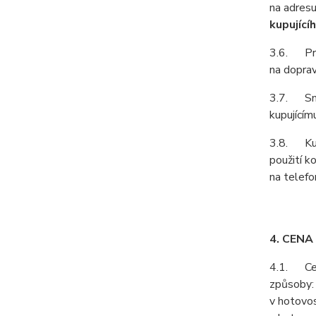
na adresu
kupující
3.6. Prod
na doprav
3.7. Smlu
kupujícím
3.8. Kupu
použití k
na telefo
4. CENA
4.1. Cenu
způsoby:
v hotovos