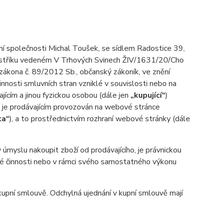
ní společnosti Michal Toušek, se sídlem Radostice 39,
ejstříku vedeném V Trhových Svinech ŽIV/1631/20/Cho
 zákona č. 89/2012 Sb., občanský zákoník, ve znění
innosti smluvních stran vzniklé v souvislosti nebo na
ajícím a jinou fyzickou osobou (dále jen
„kupující“
)
d je prodávajícím provozován na webové stránce
ka“
), a to prostřednictvím rozhraní webové stránky (dále
myslu nakoupit zboží od prodávajícího, je právnickou
ské činnosti nebo v rámci svého samostatného výkonu
pní smlouvě. Odchylná ujednání v kupní smlouvě mají