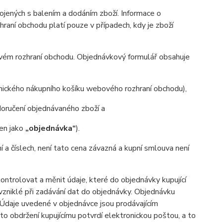
ených s balením a dodáním zboží. Informace o
aní obchodu platí pouze v případech, kdy je zboží
ovém rozhraní obchodu. Objednávkový formulář obsahuje
onického nákupního košíku webového rozhraní obchodu),
oručení objednávaného zboží a
jen jako
„objednávka“
).
ní a číslech, není tato cena závazná a kupní smlouva není
trolovat a měnit údaje, které do objednávky kupující
 vzniklé při zadávání dat do objednávky. Objednávku
. Údaje uvedené v objednávce jsou prodávajícím
o obdržení kupujícímu potvrdí elektronickou poštou, a to