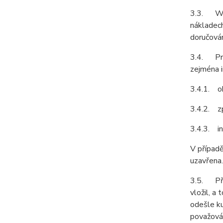
3.3. Web
nákladech
doručován
3.4. Pro
zejména i
3.4.1. ob
3.4.2. z
3.4.3. in
V případě
uzavřena.
3.5. Před
vložil, a
odešle ku
považován