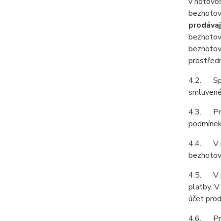
v hotovos
bezhotov
prodávaj
bezhotov
bezhotov
prostředn
4.2. Spol
smluvené 
4.3. Prod
podmínek 
4.4. V př
bezhotovo
4.5. V př
platby. V
účet prod
4.6. Prod