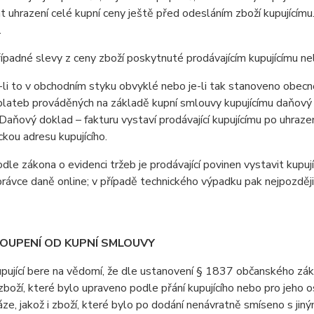
 uhrazení celé kupní ceny ještě před odesláním zboží kupujícím
.
padné slevy z ceny zboží poskytnuté prodávajícím kupujícímu n
i to v obchodním styku obvyklé nebo je-li tak stanoveno obecně 
lateb prováděných na základě kupní smlouvy kupujícímu daňový d
Daňový doklad – fakturu vystaví prodávající kupujícímu po uhrazen
ckou adresu kupujícího.
e zákona o evidenci tržeb je prodávající povinen vystavit kupuj
právce daně online; v případě technického výpadku pak nejpozději
TOUPENÍ OD KUPNÍ SMLOUVY
jící bere na vědomí, že dle ustanovení § 1837 občanského záko
boží, které bylo upraveno podle přání kupujícího nebo pro jeho 
áze, jakož i zboží, které bylo po dodání nenávratně smíseno s ji