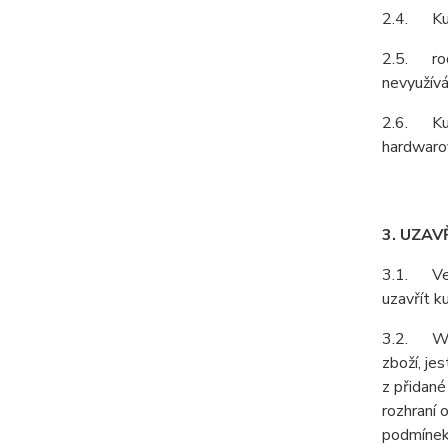
2.4. Kupu
2.5. rodá
nevyužívá
2.6. Kupu
hardwarov
3. UZAV
3.1. Vešk
uzavřít k
3.2. Webo
zboží, je
z přidané
rozhraní 
podmínek