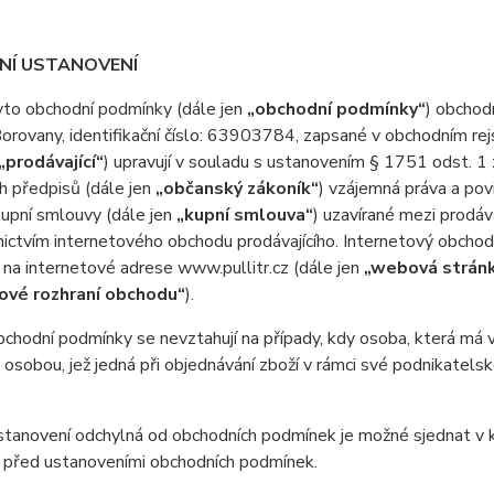
DNÍ USTANOVENÍ
o obchodní podmínky (dále jen
„obchodní podmínky“
) obchod
orovany, identifikační číslo: 63903784, zapsané v obchodním r
„prodávající“
) upravují v souladu s ustanovením § 1751 odst. 1
h předpisů (dále jen
„občanský zákoník“
) vzájemná práva a pov
upní smlouvy (dále jen
„kupní smlouva“
) uzavírané mezi prodáv
ictvím internetového obchodu prodávajícího. Internetový obcho
na internetové adrese www.pullitr.cz (dále jen
„webová strán
vé rozhraní obchodu“
).
odní podmínky se nevztahují na případy, kdy osoba, která má v ú
 osobou, jež jedná při objednávání zboží v rámci své podnikatel
anovení odchylná od obchodních podmínek je možné sjednat v ku
 před ustanoveními obchodních podmínek.