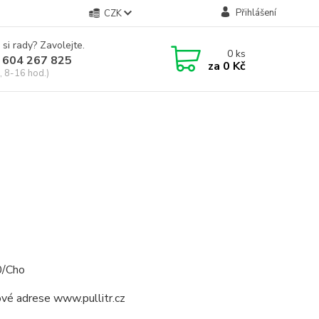
Přihlášení
CZK
 si rady? Zavolejte.
0
ks
 604 267 825
za
0 Kč
, 8-16 hod.)
0/Cho
ové adrese www.pullitr.cz