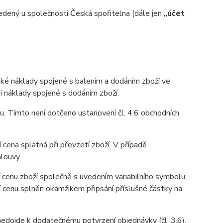
ený u společnosti Česká spořitelna (dále jen
„účet
aké náklady spojené s balením a dodáním zboží ve
 i náklady spojené s dodáním zboží.
u. Tímto není dotčeno ustanovení čl. 4.6 obchodních
 cena splatná při převzetí zboží. V případě
louvy.
 cenu zboží společně s uvedením variabilního symbolu
í cenu splněn okamžikem připsání příslušné částky na
 nedojde k dodatečnému potvrzení objednávky (čl. 3.6),