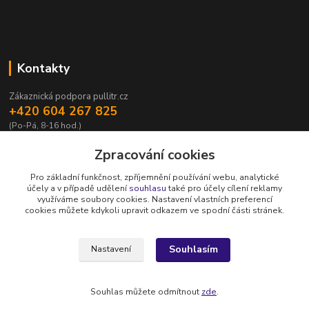
Kontakty
Zákaznická podpora pullitr.cz
+420 604 267 825
(Po-Pá, 8-16 hod.)
info@pullitr.cz
Zpracování cookies
Pro základní funkčnost, zpříjemnění používání webu, analytické
účely a v případě udělení
souhlasu
také pro účely cílení reklamy
využíváme soubory cookies. Nastavení vlastních preferencí
cookies můžete kdykoli upravit odkazem ve spodní části stránek.
Upravit sběr cookies.
Souhlasím
Nastavení
Copyright © Půllitr.cz | Optimalizace a marketing -
Opteo.cz
Souhlas můžete odmítnout
zde
.
Vytvořeno na
Eshop-rychle.cz