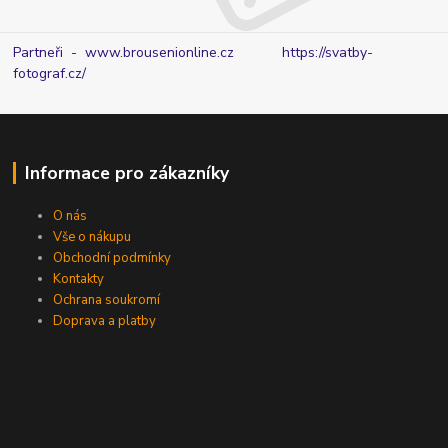
Partneři - www.brousenionline.cz
https://svatby-
fotograf.cz/
Informace pro zákazníky
O nás
Vše o nákupu
Obchodní podmínky
Kontakty
Ochrana soukromí
Doprava a platby