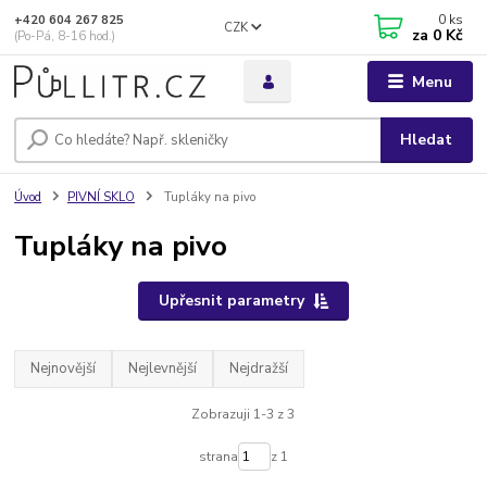
0
ks
+420 604 267 825
CZK
za
0 Kč
(Po-Pá, 8-16 hod.)
Menu
Hledat
Úvod
PIVNÍ SKLO
Tupláky na pivo
Tupláky na pivo
Upřesnit parametry
Nejnovější
Nejlevnější
Nejdražší
Zobrazuji 1-3 z 3
strana
z 1