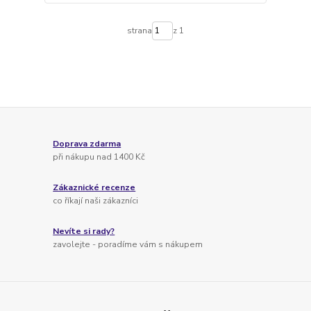
strana
z 1
Doprava zdarma
při nákupu nad 1400 Kč
Zákaznické recenze
co říkají naši zákazníci
Nevíte si rady?
zavolejte - poradíme vám s nákupem