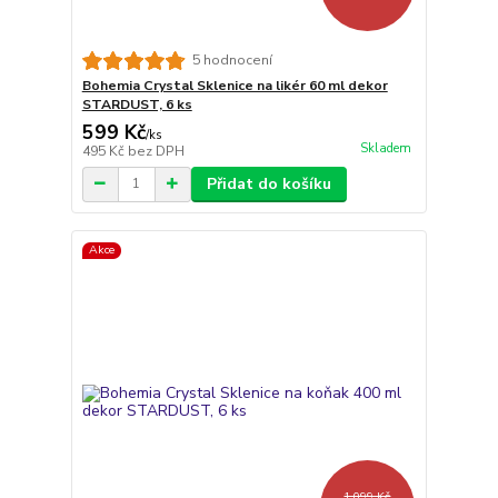
5 hodnocení
Bohemia Crystal Sklenice na likér 60 ml dekor
STARDUST, 6 ks
599 Kč
/
ks
Skladem
495 Kč
bez DPH
Přidat do košíku
Akce
1 099 Kč