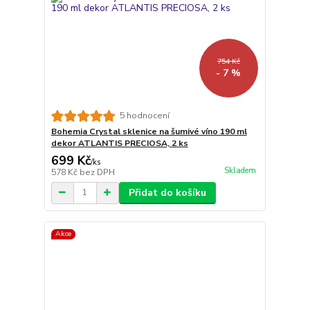
754 Kč
- 7 %
5 hodnocení
Bohemia Crystal sklenice na šumivé víno 190 ml
dekor ATLANTIS PRECIOSA, 2 ks
699 Kč
/
ks
Skladem
578 Kč
bez DPH
Přidat do košíku
Akce