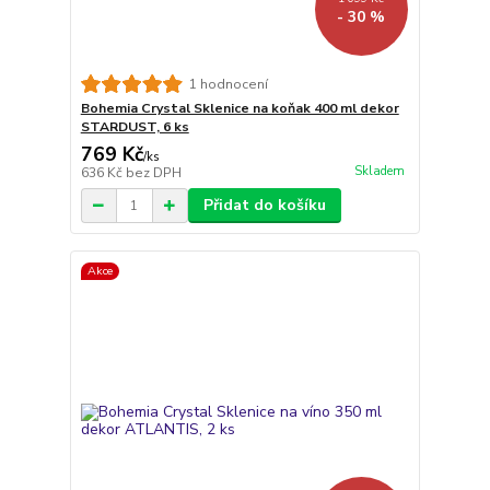
- 30 %
1 hodnocení
Bohemia Crystal Sklenice na koňak 400 ml dekor
STARDUST, 6 ks
769 Kč
/
ks
Skladem
636 Kč
bez DPH
Přidat do košíku
Akce