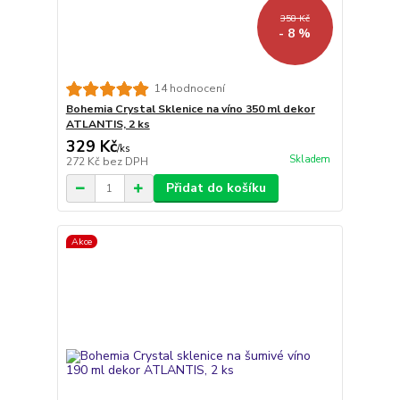
358 Kč
- 8 %
14 hodnocení
Bohemia Crystal Sklenice na víno 350 ml dekor
ATLANTIS, 2 ks
329 Kč
/
ks
Skladem
272 Kč
bez DPH
Přidat do košíku
Akce