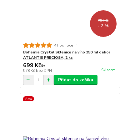
754 Kč
- 7 %
4 hodnocení
Bohemia Crystal Sklenice na víno 350 ml dekor
ATLANTIS PRECIOSA, 2 ks
699 Kč
/
ks
Skladem
578 Kč
bez DPH
Přidat do košíku
Akce