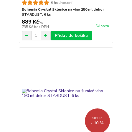
6 hodnocení
Bohemia Crystal Sklenice na víno 250 ml dekor
STARDUST, 6 ks
889 Kč
/
ks
Skladem
735 Kč
bez DPH
Přidat do košíku
989 Kč
- 10 %