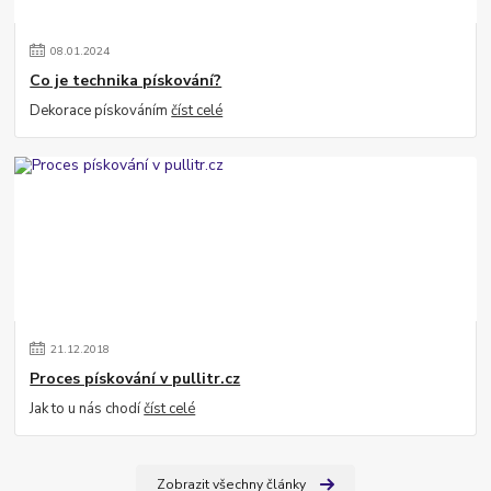
08
.
01
.
2024
Co je technika pískování?
Dekorace pískováním
číst celé
21
.
12
.
2018
Proces pískování v pullitr.cz
Jak to u nás chodí
číst celé
Zobrazit všechny články