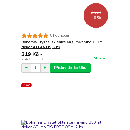
346 Kč
- 8 %
8 hodnocení
Bohemia Crystal sklenice na šumivé víno 190 ml
dekor ATLANTIS, 2 ks
319 Kč
/
ks
Skladem
264 Kč
bez DPH
Přidat do košíku
Akce