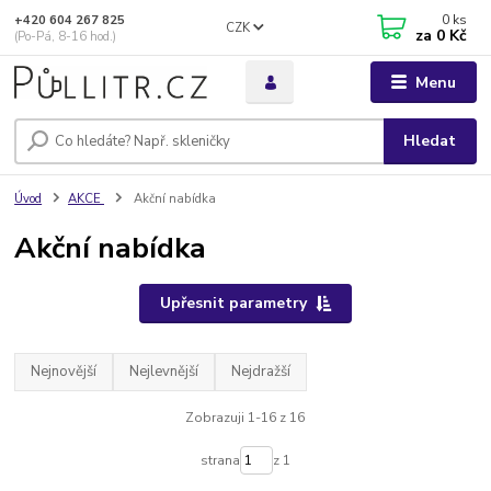
0
ks
+420 604 267 825
CZK
za
0 Kč
(Po-Pá, 8-16 hod.)
Menu
Hledat
Úvod
AKCE
Akční nabídka
Akční nabídka
Upřesnit parametry
Nejnovější
Nejlevnější
Nejdražší
Zobrazuji 1-16 z 16
strana
z 1