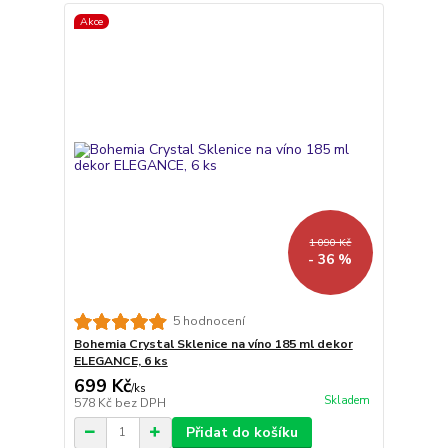
Akce
1 090 Kč
- 36 %
5 hodnocení
Bohemia Crystal Sklenice na víno 185 ml dekor
ELEGANCE, 6 ks
699 Kč
/
ks
Skladem
578 Kč
bez DPH
Přidat do košíku