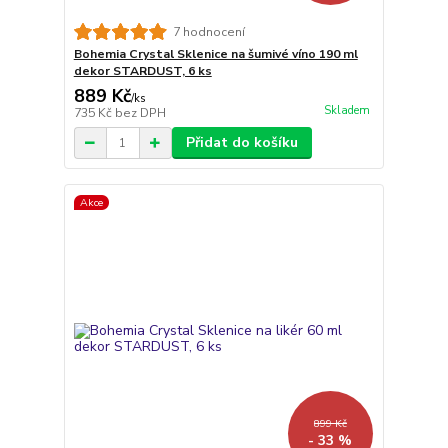
7 hodnocení
Bohemia Crystal Sklenice na šumivé víno 190 ml
dekor STARDUST, 6 ks
889 Kč
/
ks
Skladem
735 Kč
bez DPH
Přidat do košíku
Akce
899 Kč
- 33 %