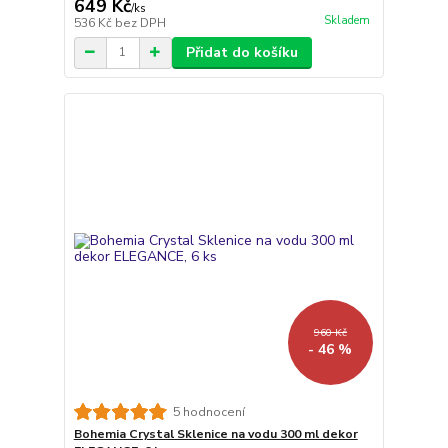
649 Kč
/
ks
Skladem
536 Kč
bez DPH
Přidat do košíku
960 Kč
- 46 %
5 hodnocení
Bohemia Crystal Sklenice na vodu 300 ml dekor