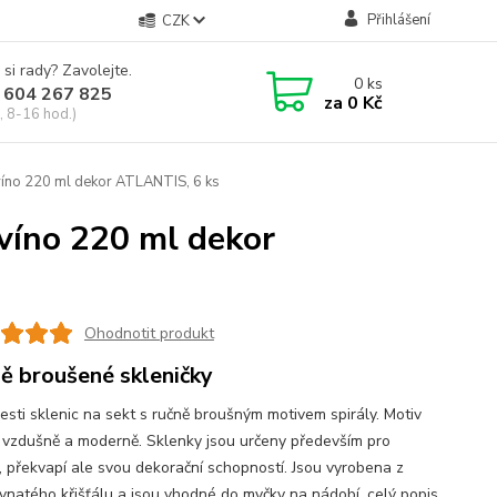
Přihlášení
CZK
 si rady? Zavolejte.
0
ks
 604 267 825
za
0 Kč
, 8-16 hod.)
víno 220 ml dekor ATLANTIS, 6 ks
víno 220 ml dekor
Ohodnotit produkt
ě broušené skleničky
esti sklenic na sekt s ručně broušným motivem spirály. Motiv
 vzdušně a moderně. Sklenky jsou určeny především pro
í, překvapí ale svou dekorační schopností. Jsou vyrobena z
vnatého křišťálu a jsou vhodné do myčky na nádobí.
celý popis