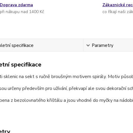
Doprava zdarma
Zákaznické re
při nákupu nad 1400 Kč
co říkají naši zá
etní specifikace
Parametry
tní specifikace
i sklenic na sekt s ručně broušným motivem spirály. Motiv půso
sou určeny především pro užívání, překvapí ale svou dekorační sc
bena z bezolovnatého křišťálu a jsou vhodné do myčky na nádobí
etry