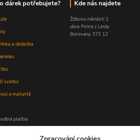
o dárek potřebujete?
Kde nás najdete
uže
Žižkovo náměstí 1
ulice Petra z Lindy
eny
Borovany, 373 12
tínka a dědečka
aminku
atbu
čí svatby
oci a maturitě
odlná platba:
Zpracování cookies