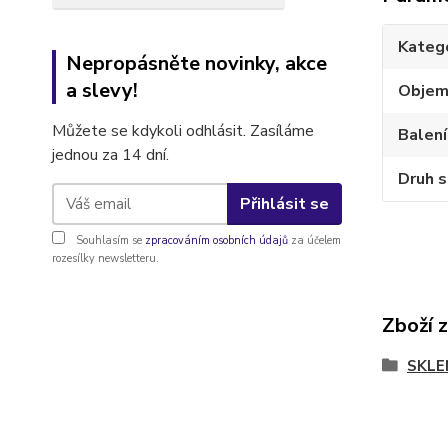
Kateg
Nepropásněte novinky, akce
a slevy!
Obje
Můžete se kdykoli odhlásit. Zasíláme
Balení
jednou za 14 dní.
Druh s
Přihlásit se
Souhlasím se
zpracováním osobních údajů
za účelem
rozesílky newsletteru.
Zboží 
SKLE