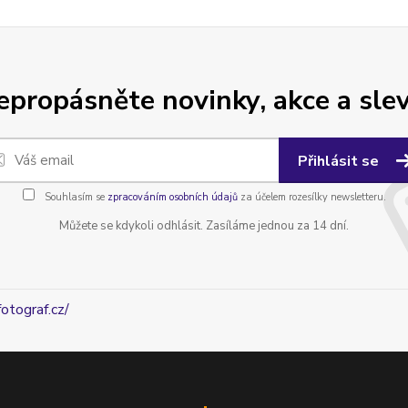
epropásněte novinky, akce a slev
Přihlásit se
Souhlasím se
zpracováním osobních údajů
za účelem rozesílky newsletteru.
Můžete se kdykoli odhlásit. Zasíláme jednou za 14 dní.
fotograf.cz/