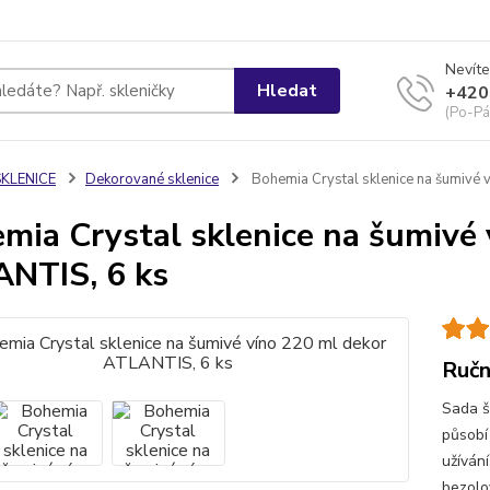
Nevíte
Hledat
+420
(Po-Pá
SKLENICE
Dekorované sklenice
Bohemia Crystal sklenice na šumivé 
mia Crystal sklenice na šumivé 
NTIS, 6 ks
Ručn
Sada š
působí
užíván
bezolo