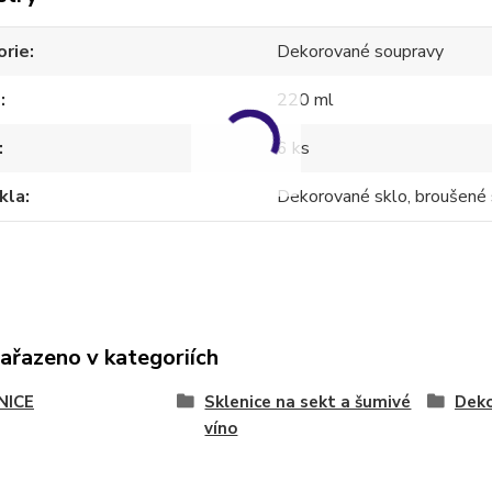
orie
Dekorované soupravy
m
220 ml
6 ks
kla
Dekorované sklo, broušené 
zařazeno v kategoriích
NICE
Sklenice na sekt a šumivé
Deko
víno