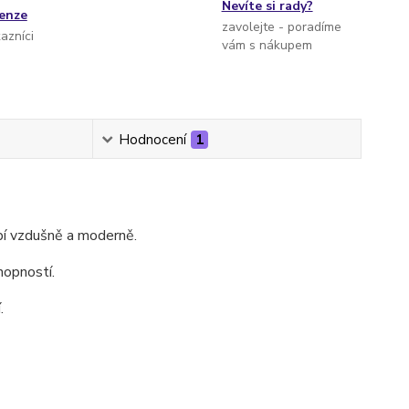
Nevíte si rady?
cenze
zavolejte - poradíme
kazníci
vám s nákupem
Hodnocení
1
bí vzdušně a moderně.
hopností.
.