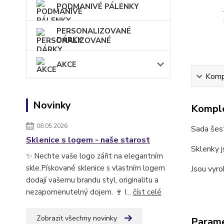
PODMANIVÉ PÁLENKY
PERSONALIZOVANÉ
DÁRKY
AKCE
Kompl
Novinky
Komple
08.05.2026
Sada šest
Sklenice s logem - naše starost
Sklenky j
✨ Nechte vaše logo zářit na elegantním
skle.Pískované sklenice s vlastním logem
Jsou vyro
dodají vašemu brandu styl, originalitu a
nezapomenutelný dojem. 🍷 I...
číst celé
Zobrazit všechny novinky
Param