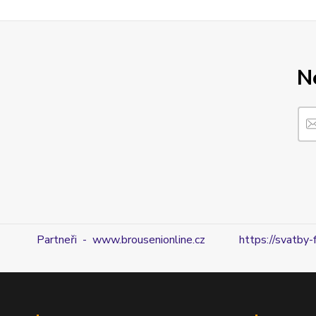
N
Partneři - www.brousenionline.cz
https://svatby-