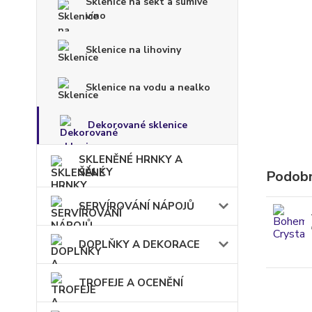
Sklenice na sekt a šumivé
víno
Sklenice na lihoviny
Sklenice na vodu a nealko
Dekorované sklenice
SKLENĚNÉ HRNKY A
ŠÁLKY
Podobn
SERVÍROVÁNÍ NÁPOJŮ
DOPLŇKY A DEKORACE
TROFEJE A OCENĚNÍ