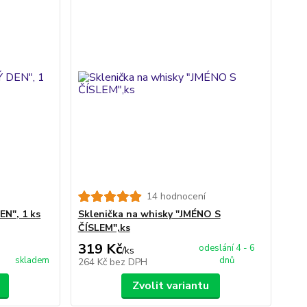
14 hodnocení
EN", 1 ks
Sklenička na whisky "JMÉNO S
ČÍSLEM",ks
319 Kč
odeslání 4 - 6
/
ks
skladem
dnů
264 Kč
bez DPH
Zvolit variantu