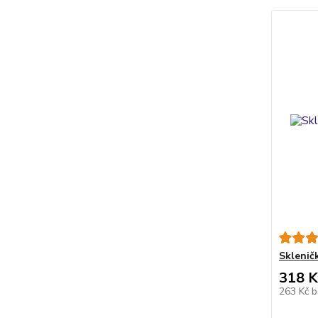
Sklenič
318 K
263 Kč
b