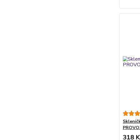
Sklenič
PROVOZ
318 K