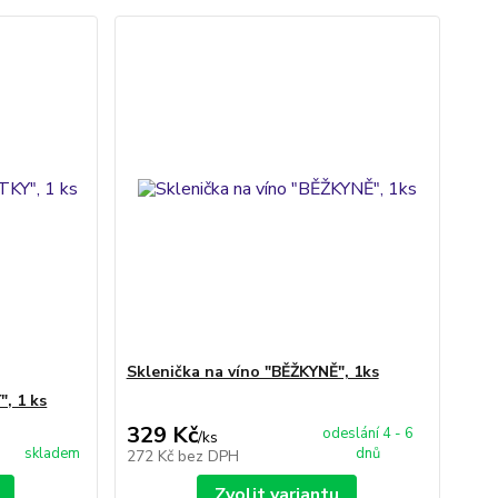
Sklenička na víno "BĚŽKYNĚ", 1ks
, 1 ks
329 Kč
odeslání 4 - 6
/
ks
skladem
dnů
272 Kč
bez DPH
Zvolit variantu