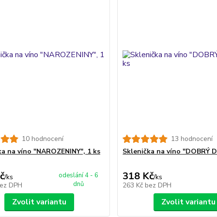
10 hodnocení
13 hodnocení
ka na víno "NAROZENINY", 1 ks
Sklenička na víno "DOBRÝ D
č
318 Kč
odeslání 4 - 6
/
ks
/
ks
dnů
ez DPH
263 Kč
bez DPH
Zvolit variantu
Zvolit variantu