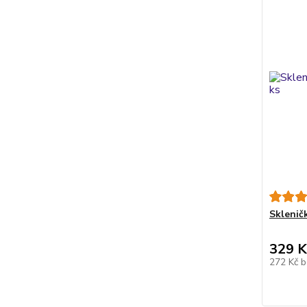
Sklenič
329 K
272 Kč
b