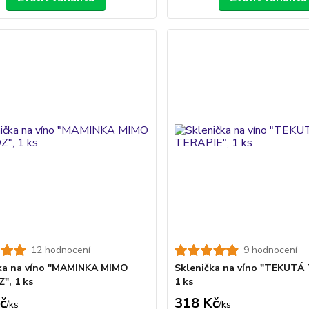
12 hodnocení
9 hodnocení
ka na víno "MAMINKA MIMO
Sklenička na víno "TEKUTÁ 
", 1 ks
1 ks
č
318 Kč
/
ks
/
ks