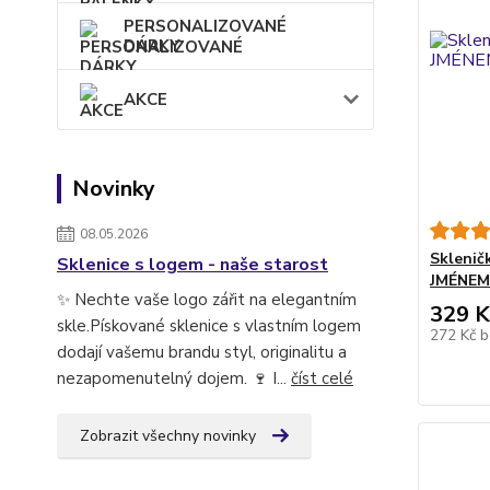
PERSONALIZOVANÉ
DÁRKY
AKCE
Novinky
08.05.2026
Sklenič
Sklenice s logem - naše starost
JMÉNEM"
✨ Nechte vaše logo zářit na elegantním
329 K
skle.Pískované sklenice s vlastním logem
272 Kč
b
dodají vašemu brandu styl, originalitu a
nezapomenutelný dojem. 🍷 I...
číst celé
Zobrazit všechny novinky