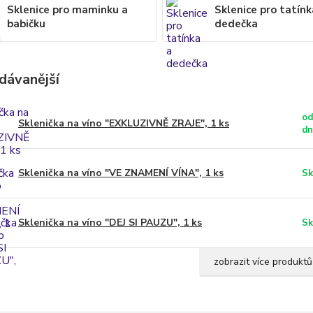
Sklenice pro maminku a
Sklenice pro tatínk
babičku
dedečka
dávanější
od
Sklenička na víno "EXKLUZIVNĚ ZRAJE", 1 ks
d
Sklenička na víno "VE ZNAMENÍ VÍNA", 1 ks
Sk
Sklenička na víno "DEJ SI PAUZU", 1 ks
Sk
zobrazit více produktů