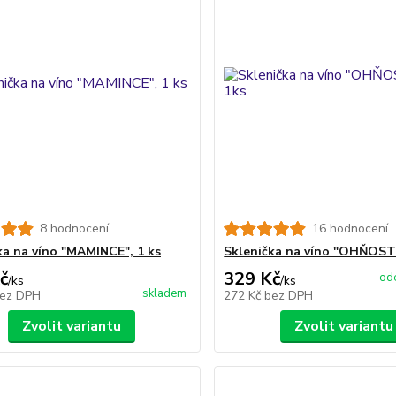
8 hodnocení
16 hodnocení
ka na víno "MAMINCE", 1 ks
Sklenička na víno "OHŇOST
č
329 Kč
ode
/
ks
/
ks
skladem
ez DPH
272 Kč
bez DPH
Zvolit variantu
Zvolit variantu