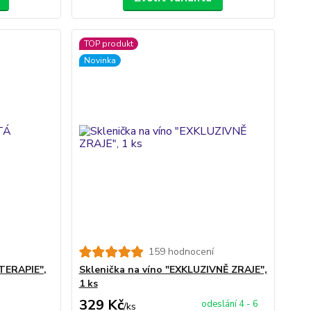
TOP produkt
Novinka
159 hodnocení
TERAPIE",
Sklenička na víno "EXKLUZIVNĚ ZRAJE",
1 ks
329 Kč
odeslání 4 - 6
/
ks