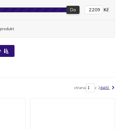
Do
Kč
produkt
y
strana
z 2
další