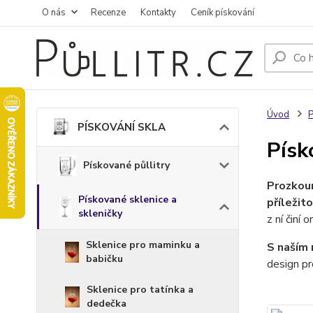
O nás
Recenze
Kontakty
Ceník pískování
Úvod
PÍSKOVÁNÍ SKLA
Písk
Pískované půllitry
Prozkoum
Pískované sklenice a
příležito
skleničky
z ní činí o
Sklenice pro maminku a
S naším 
babičku
design pr
Sklenice pro tatínka a
dedečka