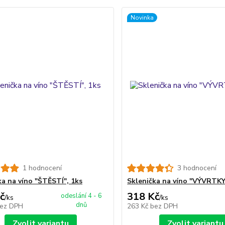
Novinka
1 hodnocení
3 hodnocení
ka na víno "ŠTĚSTÍ", 1ks
Sklenička na víno "VÝVRTKY"
č
318 Kč
odeslání 4 - 6
/
ks
/
ks
dnů
ez DPH
263 Kč
bez DPH
Zvolit variantu
Zvolit variantu