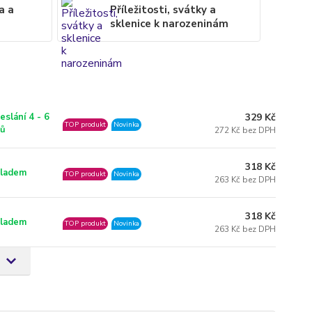
a a
Příležitosti, svátky a
sklenice k narozeninám
329 Kč
eslání 4 - 6
TOP produkt
Novinka
nů
272 Kč bez DPH
318 Kč
ladem
TOP produkt
Novinka
263 Kč bez DPH
318 Kč
ladem
TOP produkt
Novinka
263 Kč bez DPH