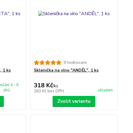
9 hodnocení
, 1 ks
Sklenička na víno "ANDĚL", 1 ks
318 Kč
slání 4 - 6
/
ks
dnů
skladem
263 Kč
bez DPH
Zvolit variantu