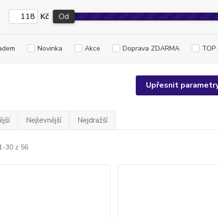
Kč
Od
adem
Novinka
Akce
Doprava ZDARMA
TOP 
Upřesnit parametr
jší
Nejlevnější
Nejdražší
1-30 z 56