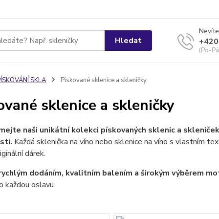
Nevíte
Hledat
+420
(Po-Pá
PÍSKOVÁNÍ SKLA
Pískované sklenice a skleničky
ované sklenice a skleničky
ejte naši unikátní kolekci pískovaných sklenic a skleniče
sti.
Každá sklenička na víno nebo sklenice na víno s vlastním tex
riginální dárek.
rychlým dodáním, kvalitním balením a širokým výběrem m
o každou oslavu.