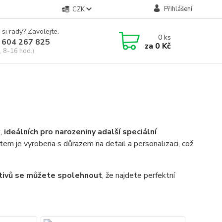
Přihlášení
CZK
 si rady? Zavolejte.
0
ks
 604 267 825
za
0 Kč
, 8-16 hod.)
k
,
ideálních pro narozeniny a
další speciální
tem je vyrobena s důrazem na detail a personalizaci, což
otivů se můžete spolehnout
, že najdete perfektní