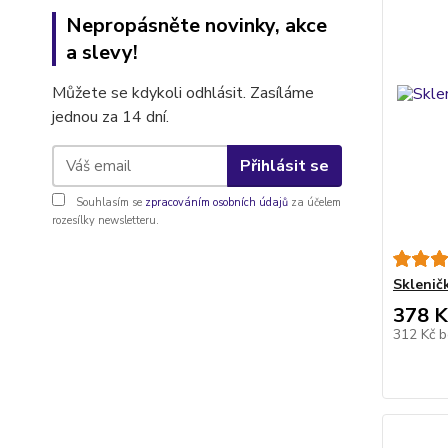
Nepropásněte novinky, akce
a slevy!
Můžete se kdykoli odhlásit. Zasíláme
jednou za 14 dní.
Přihlásit se
Souhlasím se
zpracováním osobních údajů
za účelem
rozesílky newsletteru.
Sklenič
378 K
312 Kč
b