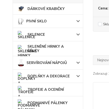
Cena:
DÁRKOVÉ KRABIČKY
PIVNÍ SKLO
Skl
SKLENICE
SKLENĚNÉ HRNKY A
ŠÁLKY
Nejnově
SERVÍROVÁNÍ NÁPOJŮ
Zobrazuji 
DOPLŇKY A DEKORACE
TROFEJE A OCENĚNÍ
PODMANIVÉ PÁLENKY