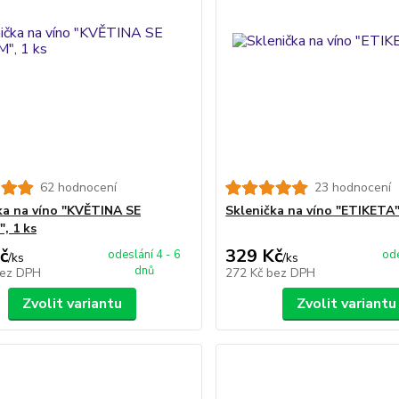
62 hodnocení
23 hodnocení
ka na víno "KVĚTINA SE
Sklenička na víno "ETIKETA"
, 1 ks
č
329 Kč
odeslání 4 - 6
ode
/
ks
/
ks
dnů
ez DPH
272 Kč
bez DPH
Zvolit variantu
Zvolit variantu