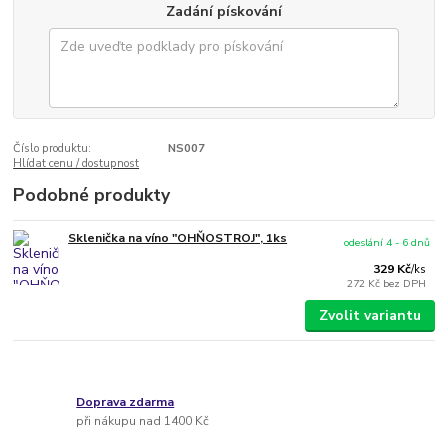
Zadání pískování
Číslo produktu:
NS007
Hlídat cenu / dostupnost
Podobné produkty
Sklenička na víno "OHŇOSTROJ", 1ks
odeslání 4 - 6 dnů
329 Kč
/
ks
272 Kč
bez DPH
Zvolit variantu
Doprava zdarma
při nákupu nad 1400 Kč