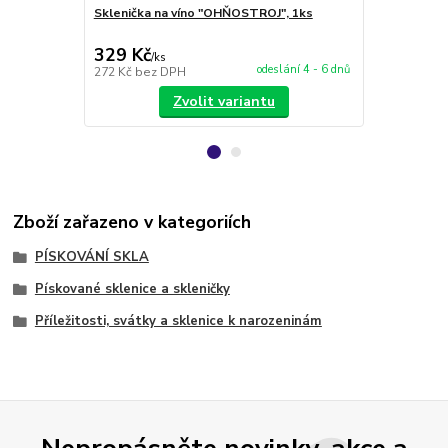
Sklenička na víno "OHŇOSTROJ", 1ks
VLASTNÍ MOT
obrázku
329 Kč
228 Kč
/
ks
/
ks
odeslání 4 - 6 dnů
272 Kč
bez DPH
188 Kč
bez 
Zvolit variantu
Zboží zařazeno v kategoriích
PÍSKOVÁNÍ SKLA
Pískované sklenice a skleničky
Příležitosti, svátky a sklenice k narozeninám