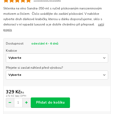
Ohodnotit produkt
Sklenka na víno Sandra-350-ml s ručně pískovaným narozeninovým
motivem a číslem. Číslo uvádějte do zadání pískování. V nabídce
vyberte druh dárkové krabičky, kterou u dárku doporučujeme, sklo s
dekorací v ní vypadá luxusně a je dobře chráněno při přepravě.
celý
popis
Dostupnost
odeslání 4 - 6 dnů
Krabice
Přejete si zaslat náhled před výrobou?
329 Kč
/
ks
272 Kč
bez DPH
Přidat do košíku