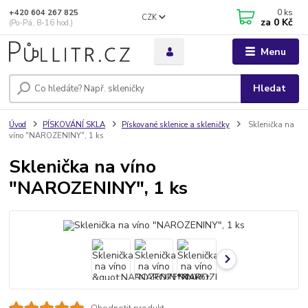
0
ks
+420 604 267 825
CZK
za
0 Kč
(Po-Pá, 8-16 hod.)
Menu
Hledat
Úvod
PÍSKOVÁNÍ SKLA
Pískované sklenice a skleničky
Sklenička na
víno "NAROZENINY", 1 ks
Sklenička na víno
"NAROZENINY", 1 ks