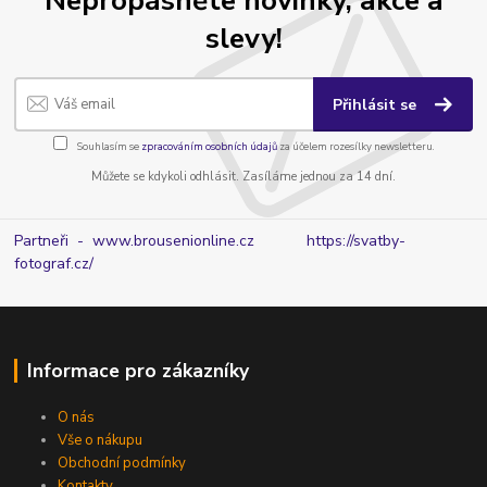
Nepropásněte novinky, akce a
slevy!
Přihlásit se
Souhlasím se
zpracováním osobních údajů
za účelem rozesílky newsletteru.
Můžete se kdykoli odhlásit. Zasíláme jednou za 14 dní.
Partneři - www.brousenionline.cz
https://svatby-
fotograf.cz/
Informace pro zákazníky
O nás
Vše o nákupu
Obchodní podmínky
Kontakty