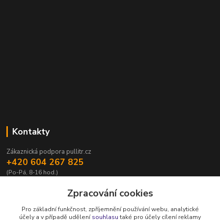
Kontakty
Zákaznická podpora pullitr.cz
+420 604 267 825
(Po-Pá, 8-16 hod.)
info@pullitr.cz
Zpracování cookies
Pro základní funkčnost, zpříjemnění používání webu, analytické
účely a v případě udělení
souhlasu
také pro účely cílení reklamy