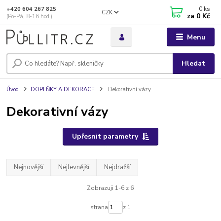
0
ks
+420 604 267 825
CZK
za
0 Kč
(Po-Pá, 8-16 hod.)
Menu
Hledat
Úvod
DOPLŇKY A DEKORACE
Dekorativní vázy
Dekorativní vázy
Upřesnit parametry
Nejnovější
Nejlevnější
Nejdražší
Zobrazuji 1-6 z 6
strana
z 1