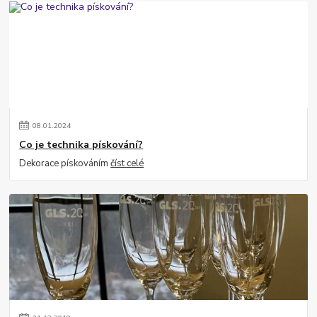
08
.
01
.
2024
Co je technika pískování?
Dekorace pískováním
číst celé