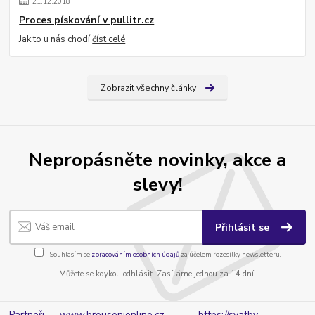
21
.
12
.
2018
Proces pískování v pullitr.cz
Jak to u nás chodí
číst celé
Zobrazit všechny články
Nepropásněte novinky, akce a
slevy!
Přihlásit se
Souhlasím se
zpracováním osobních údajů
za účelem rozesílky newsletteru.
Můžete se kdykoli odhlásit. Zasíláme jednou za 14 dní.
Partneři - www.brousenionline.cz
https://svatby-