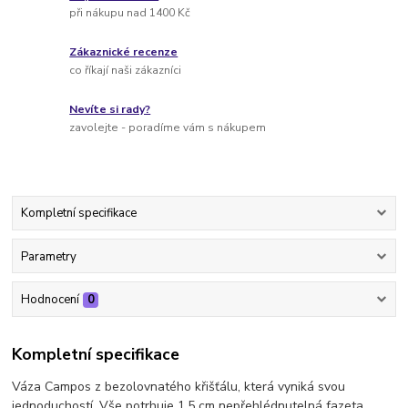
při nákupu nad 1400 Kč
Zákaznické recenze
co říkají naši zákazníci
Nevíte si rady?
zavolejte - poradíme vám s nákupem
Kompletní specifikace
Parametry
Hodnocení
0
Kompletní specifikace
Váza Campos z bezolovnatého křišťálu, která vyniká svou
jednoduchostí. Vše potrhuje 1,5 cm nepřehlédnutelná fazeta.