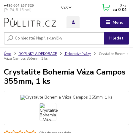
0
ks
+420 604 267 825
CZK
za
0 Kč
(Po-Pá, 8-16 hod.)
Menu
Hledat
Úvod
DOPLŇKY A DEKORACE
Dekorativní vázy
Crystalite Bohemia
Váza Campos 355mm, 1 ks
Crystalite Bohemia Váza Campos
355mm, 1 ks