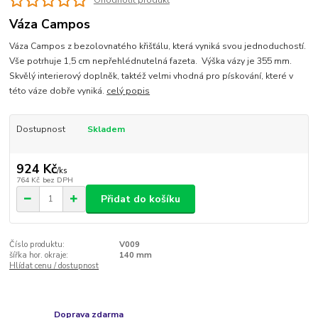
Ohodnotit produkt
Váza Campos
Váza Campos z bezolovnatého křišťálu, která vyniká svou jednoduchostí.
Vše potrhuje 1,5 cm nepřehlédnutelná fazeta. Výška vázy je 355 mm.
Skvělý interierový doplněk, taktéž velmi vhodná pro pískování, které v
této váze dobře vyniká.
celý popis
Dostupnost
Skladem
924 Kč
/
ks
764 Kč
bez DPH
Přidat do košíku
Číslo produktu:
V009
šířka hor. okraje:
140 mm
Hlídat cenu / dostupnost
Doprava zdarma