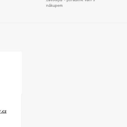
nákupem
r.cz