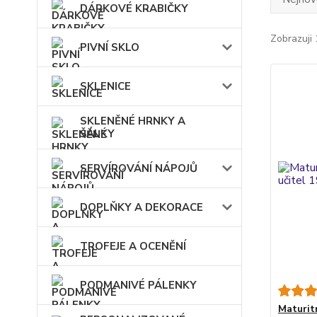
DÁRKOVÉ KRABIČKY
Zobrazuji 
PIVNÍ SKLO
SKLENICE
SKLENĚNÉ HRNKY A
ŠÁLKY
SERVÍROVÁNÍ NÁPOJŮ
DOPLŇKY A DEKORACE
TROFEJE A OCENĚNÍ
PODMANIVÉ PÁLENKY
Maturit