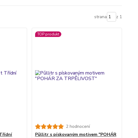
strana
z 1
TOP produkt
2 hodnocení
Třídní
Půllitr s pískovaným motivem "POHÁR