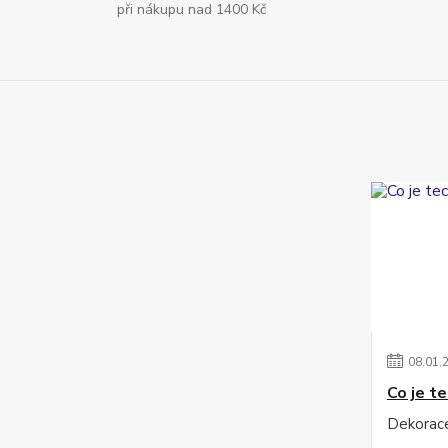
při nákupu nad 1400 Kč
08
.
01
.
Co je t
Dekorac