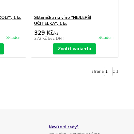
OLY", 1 ks
Sklenička na víno "NEJLEPŠÍ
UČITELKA", 1 ks
329 Kč
/
ks
Skladem
Skladem
272 Kč
bez DPH
Zvolit variantu
strana
z 1
Nevíte si rady?
zavolejte - poradíme vám s