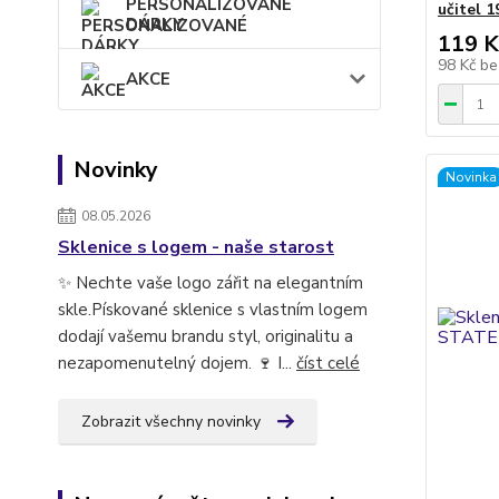
PERSONALIZOVANÉ
učitel 1
DÁRKY
119 K
98 Kč
be
AKCE
Novinky
Novinka
08.05.2026
Sklenice s logem - naše starost
✨ Nechte vaše logo zářit na elegantním
skle.Pískované sklenice s vlastním logem
dodají vašemu brandu styl, originalitu a
nezapomenutelný dojem. 🍷 I...
číst celé
Zobrazit všechny novinky