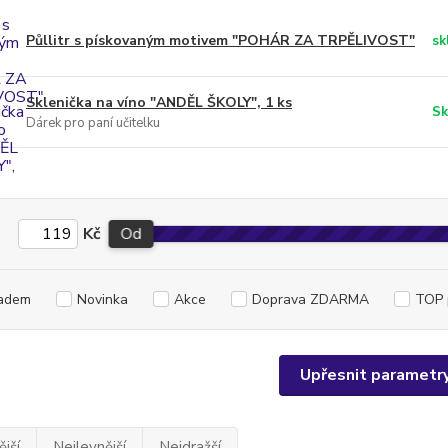
Půllitr s pískovaným motivem "POHÁR ZA TRPĚLIVOST"
sk
Sklenička na víno "ANDĚL ŠKOLY", 1 ks
Sk
Dárek pro paní učitelku
Kč
Od
adem
Novinka
Akce
Doprava ZDARMA
TOP 
Upřesnit parametr
jší
Nejlevnější
Nejdražší