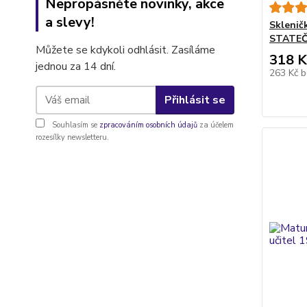
Nepropásněte novinky, akce
a slevy!
Sklenič
STATEČ
Můžete se kdykoli odhlásit. Zasíláme
318 K
jednou za 14 dní.
263 Kč
b
Přihlásit se
Souhlasím se
zpracováním osobních údajů
za účelem
rozesílky newsletteru.