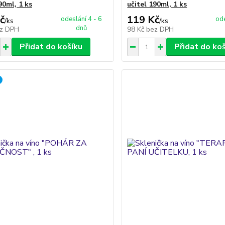
90ml, 1 ks
učitel 190ml, 1 ks
č
119 Kč
odeslání 4 - 6
ode
/
ks
/
ks
dnů
z DPH
98 Kč
bez DPH
Přidat do košíku
Přidat do ko