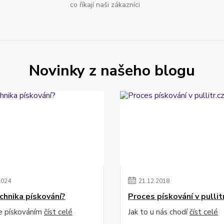
co říkají naši zákazníci
Novinky z našeho blogu
2024
21
.
12
.
2018
echnika pískování?
Proces pískování v pullit
e pískováním
číst celé
Jak to u nás chodí
číst celé