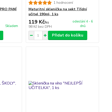
1 hodnocení
 PRO PANÍ
Maturitní sklenička na sekt Třídní
učitel 190ml, 1 ks
119 Kč
odeslání 4 - 6
/
ks
Skladem
dnů
98 Kč
bez DPH
Přidat do košíku