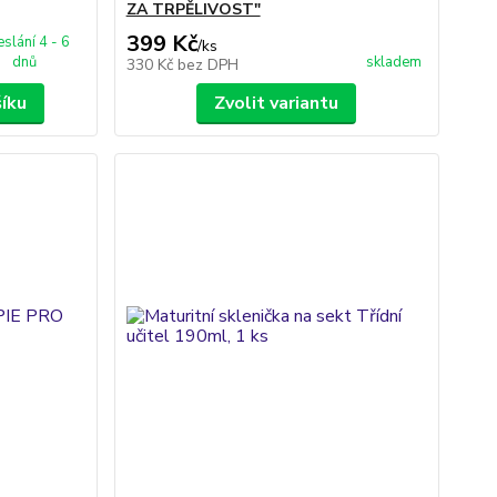
ZA TRPĚLIVOST"
399 Kč
slání 4 - 6
/
ks
dnů
skladem
330 Kč
bez DPH
šíku
Zvolit variantu