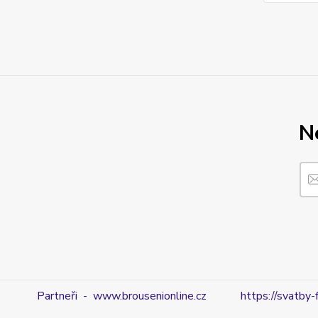
N
Partneři - www.brousenionline.cz
https://svatby-