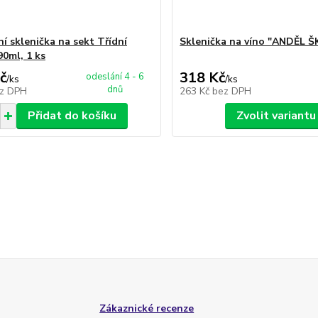
ní sklenička na sekt Třídní
Sklenička na víno "ANDĚL ŠK
90ml, 1 ks
č
318 Kč
odeslání 4 - 6
/
ks
/
ks
dnů
z DPH
263 Kč
bez DPH
Přidat do košíku
Zvolit variantu
Zákaznické recenze