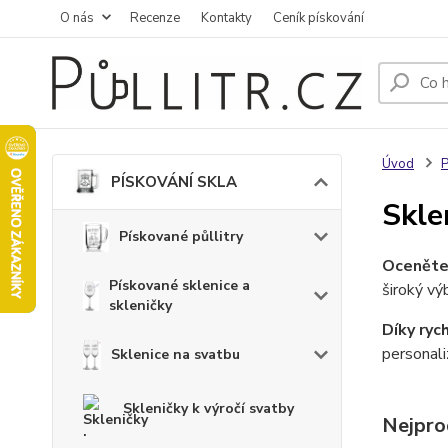
O nás
Recenze
Kontakty
Ceník pískování
Úvod
PÍSKOVÁNÍ SKLA
Skle
Pískované půllitry
Oceněte 
Pískované sklenice a
široký vý
skleničky
Díky ryc
personali
Sklenice na svatbu
Skleničky k výročí svatby
Nejpro