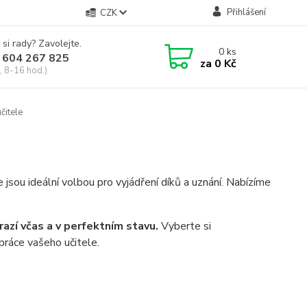
Přihlášení
CZK
 si rady? Zavolejte.
0
ks
 604 267 825
za
0 Kč
, 8-16 hod.)
čitele
 jsou ideální volbou pro vyjádření díků a uznání. Nabízíme
razí včas a v perfektním stavu.
Vyberte si
práce vašeho učitele.