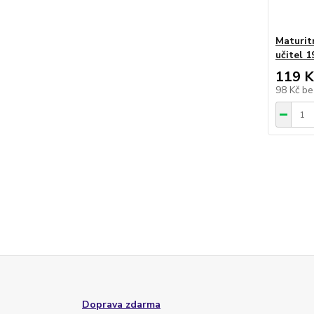
Maturit
učitel 1
119 K
98 Kč
be
Doprava zdarma