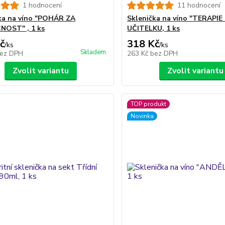
1 hodnocení
11 hodnocení
ka na víno "POHÁR ZA
Sklenička na víno "TERAPIE
NOST" , 1 ks
UČITELKU, 1 ks
č
318 Kč
/
ks
/
ks
Skladem
ez DPH
263 Kč
bez DPH
Zvolit variantu
Zvolit variantu
TOP produkt
Novinka