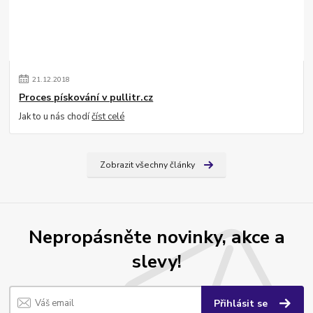
21
.
12
.
2018
Proces pískování v pullitr.cz
Jak to u nás chodí
číst celé
Zobrazit všechny články
Nepropásněte novinky, akce a
slevy!
Přihlásit se