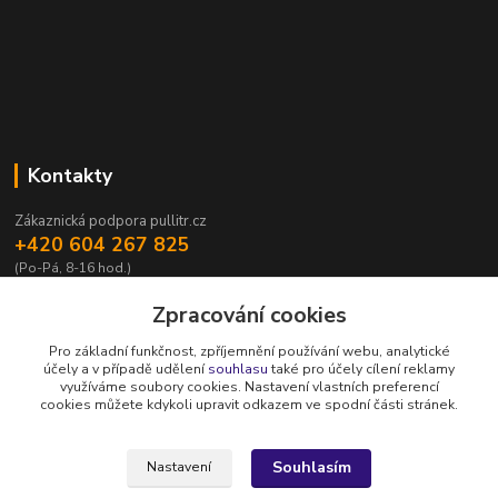
Kontakty
Zákaznická podpora pullitr.cz
+420 604 267 825
(Po-Pá, 8-16 hod.)
info@pullitr.cz
Zpracování cookies
Pro základní funkčnost, zpříjemnění používání webu, analytické
účely a v případě udělení
souhlasu
také pro účely cílení reklamy
využíváme soubory cookies. Nastavení vlastních preferencí
cookies můžete kdykoli upravit odkazem ve spodní části stránek.
Upravit sběr cookies.
Souhlasím
Nastavení