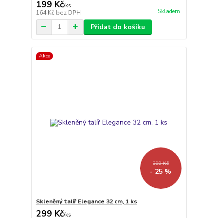
199 Kč
/
ks
Skladem
164 Kč
bez DPH
Přidat do košíku
Akce
399 Kč
- 25 %
Skleněný talíř Elegance 32 cm, 1 ks
299 Kč
/
ks