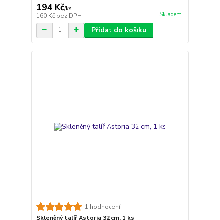
194 Kč
/
ks
Skladem
160 Kč
bez DPH
Přidat do košíku
1 hodnocení
Skleněný talíř Astoria 32 cm, 1 ks