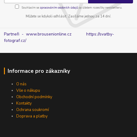
Souhlasím se
zpracováním osobních údajů
za účelem rozesílky newsletteru.
Můžete se kdykoli odhlásit. Zasíláme jednou za 14 dní.
Partneři - www.brousenionline.cz
https://svatby-
fotograf.cz/
Informace pro zákazníky
O nás
Vše o nákupu
Obchodní podmínky
Kontakty
Ochrana soukromí
Doprava a platby