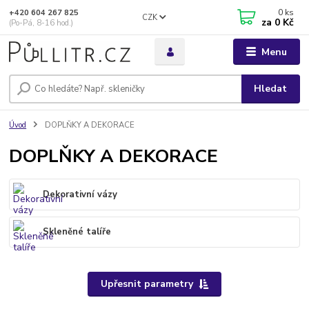
0
ks
+420 604 267 825
CZK
za
0 Kč
(Po-Pá, 8-16 hod.)
Menu
Hledat
Úvod
DOPLŇKY A DEKORACE
DOPLŇKY A DEKORACE
Dekorativní vázy
Skleněné talíře
Upřesnit parametry