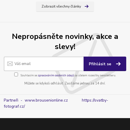
Zobrazit všechny články
Nepropásněte novinky, akce a
slevy!
Přihlásit se
Souhlasím se
zpracováním osobních údajů
za účelem rozesílky newsletteru.
Můžete se kdykoli odhlásit. Zasíláme jednou za 14 dní.
Partneři - www.brousenionline.cz
https://svatby-
fotograf.cz/