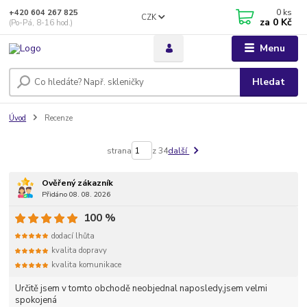
0
ks
+420 604 267 825
CZK
za
0 Kč
(Po-Pá, 8-16 hod.)
Menu
Hledat
Úvod
Recenze
strana
z 34
další
Ověřený zákazník
Přidáno 08. 08. 2026
100 %
dodací lhůta
kvalita dopravy
kvalita komunikace
Určitě jsem v tomto obchodě neobjednal naposledy,jsem velmi
spokojená