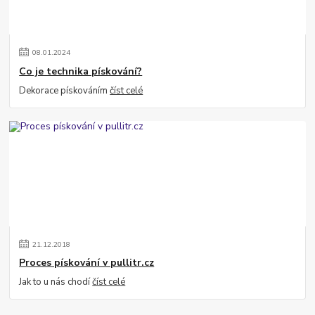
08
.
01
.
2024
Co je technika pískování?
Dekorace pískováním
číst celé
21
.
12
.
2018
Proces pískování v pullitr.cz
Jak to u nás chodí
číst celé