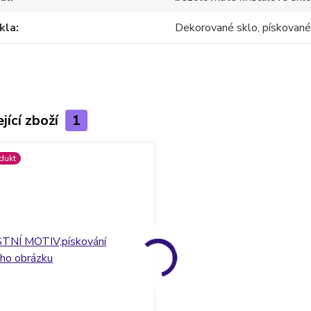
kla
Dekorované sklo, pískované
jící zboží
1
dukt