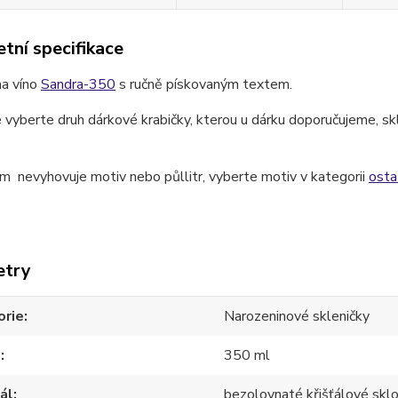
tní specifikace
na víno
Sandra-350
s ručně pískovaným textem.
 vyberte druh dárkové krabičky, kterou u dárku doporučujeme, skl
.
 nevyhovuje motiv nebo půllitr, vyberte motiv v kategorii
osta
etry
orie
Narozeninové skleničky
m
350 ml
ál
bezolovnaté křišťálové skl