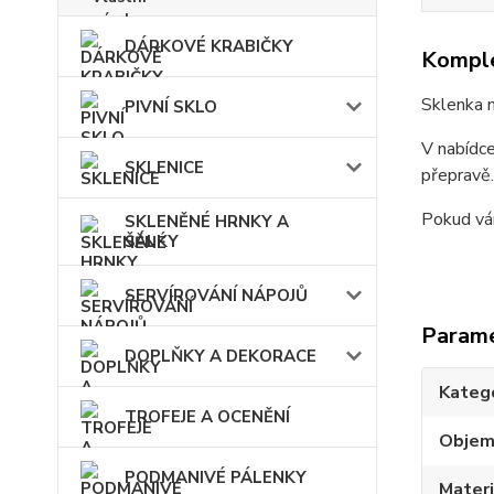
DÁRKOVÉ KRABIČKY
Komple
Sklenka 
PIVNÍ SKLO
V nabídce
SKLENICE
přepravě
Pokud vám
SKLENĚNÉ HRNKY A
ŠÁLKY
SERVÍROVÁNÍ NÁPOJŮ
Param
DOPLŇKY A DEKORACE
Kateg
TROFEJE A OCENĚNÍ
Obje
PODMANIVÉ PÁLENKY
Materi