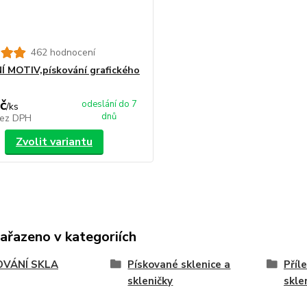
462 hodnocení
 MOTIV,pískování grafického
č
odeslání do 7
/
ks
dnů
ez DPH
Zvolit variantu
zařazeno v kategoriích
OVÁNÍ SKLA
Pískované sklenice a
Příl
skleničky
skle