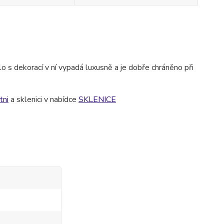
o s dekorací v ní vypadá luxusně a je dobře chráněno při
tni
a sklenici v nabídce
SKLENICE
o