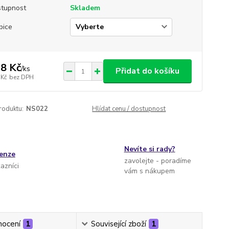
tupnost
Skladem
bice
8 Kč
/
ks
Přidat do košíku
 Kč
bez DPH
roduktu:
NS022
Hlídat cenu / dostupnost
Nevíte si rady?
cenze
zavolejte - poradíme
kazníci
vám s nákupem
ocení
1
Související zboží
1