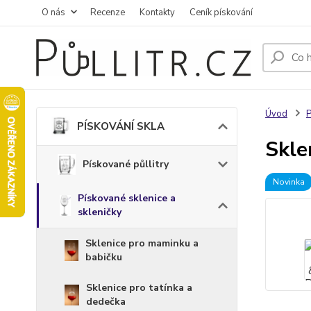
O nás
Recenze
Kontakty
Ceník pískování
Úvod
PÍSKOVÁNÍ SKLA
Skle
Pískované půllitry
Novinka
Pískované sklenice a
skleničky
Sklenice pro maminku a
babičku
Sklenice pro tatínka a
dedečka