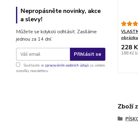
Nepropásněte novinky, akce
a slevy!
Můžete se kdykoli odhlásit. Zasíláme
VLASTNÍ
obrázku
jednou za 14 dní.
228 K
188 Kč
b
Přihlásit se
Souhlasím se
zpracováním osobních údajů
za účelem
rozesílky newsletteru.
Zboží 
PÍSK