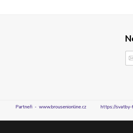
N
Partneři - www.brousenionline.cz
https://svatby-