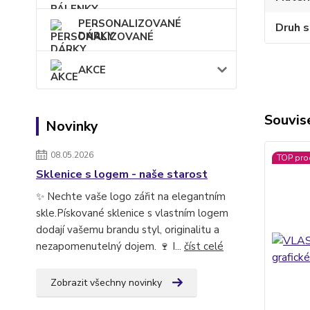
PERSONALIZOVANÉ
Druh s
DÁRKY
AKCE
Souvise
Novinky
08.05.2026
TOP pro
Sklenice s logem - naše starost
✨ Nechte vaše logo zářit na elegantním
skle.Pískované sklenice s vlastním logem
dodají vašemu brandu styl, originalitu a
nezapomenutelný dojem. 🍷 I...
číst celé
Zobrazit všechny novinky