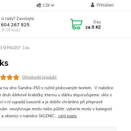
Přihlášení
CZK
 si rady? Zavolejte.
0
ks
 604 267 825
za
0 Kč
, 8-16 hod.)
EJ SI PAUZU", 1 ks
 ks
Ohodnotit produkt
a na víno Sandra-350 s ručně pískovaným textem. V nabídce
e druh dárkové krabičky, kterou u dárku doporučujeme, sklo s
cí v ní vypadá luxusně a je dobře chráněno při přepravě.
vám nevyhovuje motiv nebo půllitr, vyberte motiv v kategorii
 a sklenici v nabídce SKLENIC...
celý popis