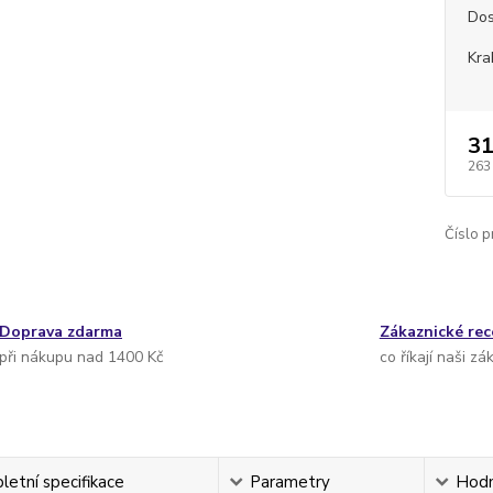
Dos
Kra
31
263
Číslo p
Doprava zdarma
Zákaznické re
při nákupu nad 1400 Kč
co říkají naši zá
etní specifikace
Parametry
Hodn