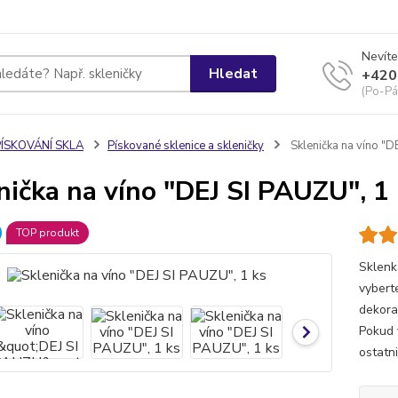
Nevíte
Hledat
+420
(Po-Pá
PÍSKOVÁNÍ SKLA
Pískované sklenice a skleničky
Sklenička na víno "D
nička na víno "DEJ SI PAUZU", 1
TOP produkt
Sklenk
vybert
dekora
Pokud 
ostatni