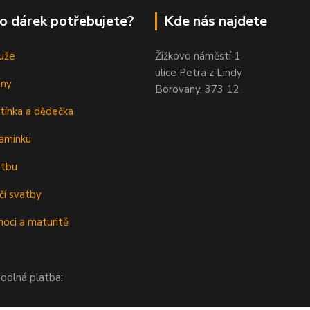
o dárek potřebujete?
Kde nás najdete
uže
Žižkovo náměstí 1
ulice Petra z Lindy
eny
Borovany, 373 12
tínka a dědečka
aminku
atbu
čí svatby
oci a maturitě
odlná platba: