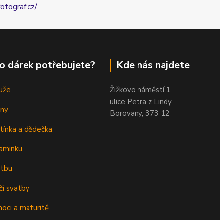
fotograf.cz/
o dárek potřebujete?
Kde nás najdete
uže
Žižkovo náměstí 1
ulice Petra z Lindy
eny
Borovany, 373 12
tínka a dědečka
aminku
atbu
čí svatby
oci a maturitě