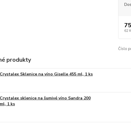
Dos
75
62 
Číslo p
é produkty
Crystalex Sklenice na víno Giselle 455 ml, 1 ks
Crystalex sklenice na šumivé víno Sandra 200
ml, 1 ks