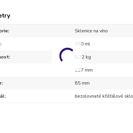
etry
orie
Sklenice na víno
m
350 ml
ost
0,22 kg
227 mm
r
85 mm
ál
bezolovnaté křišťálové skl