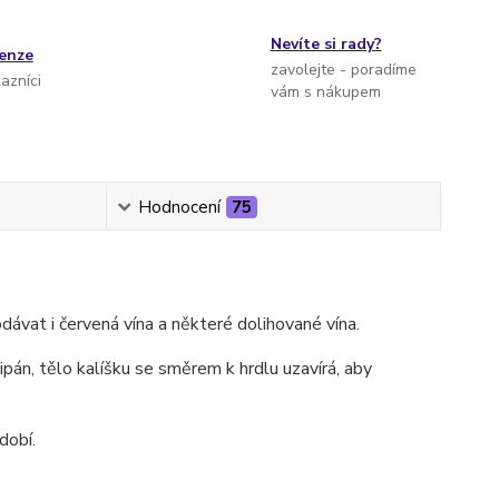
Nevíte si rady?
cenze
zavolejte - poradíme
kazníci
vám s nákupem
Hodnocení
75
dávat i červená vína a některé dolihované vína.
pán, tělo kalíšku se směrem k hrdlu uzavírá, aby
dobí.