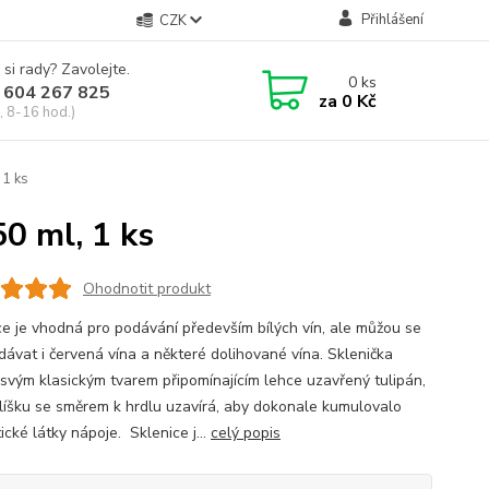
Přihlášení
CZK
 si rady? Zavolejte.
0
ks
 604 267 825
za
0 Kč
, 8-16 hod.)
 1 ks
0 ml, 1 ks
Ohodnotit produkt
ce je vhodná pro podávání především bílých vín, ale můžou se
odávat i červená vína a některé dolihované vína. Sklenička
 svým klasickým tvarem připomínajícím lehce uzavřený tulipán,
alíšku se směrem k hrdlu uzavírá, aby dokonale kumulovalo
cké látky nápoje. Sklenice j...
celý popis