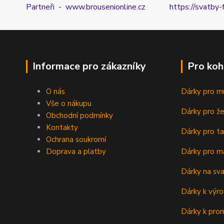
Partneři - www.brousenionline.cz
https://svatby-
Informace pro zákazníky
Pro koh
O nás
Dárky pro m
Vše o nákupu
Dárky pro ž
Obchodní podmínky
Kontakty
Dárky pro ta
Ochrana soukromí
Doprava a platby
Dárky pro m
Dárky na sv
Dárky k výro
Dárky k prom