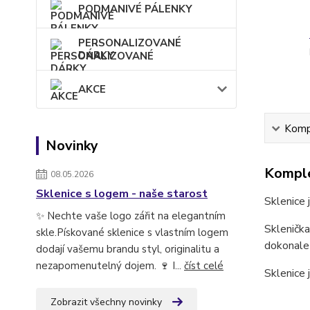
PODMANIVÉ PÁLENKY
PERSONALIZOVANÉ
DÁRKY
AKCE
Kompl
Novinky
Komple
08.05.2026
Sklenice s logem - naše starost
Sklenice 
✨ Nechte vaše logo zářit na elegantním
Sklenička
skle.Pískované sklenice s vlastním logem
dokonale
dodají vašemu brandu styl, originalitu a
nezapomenutelný dojem. 🍷 I...
číst celé
Sklenice 
Zobrazit všechny novinky