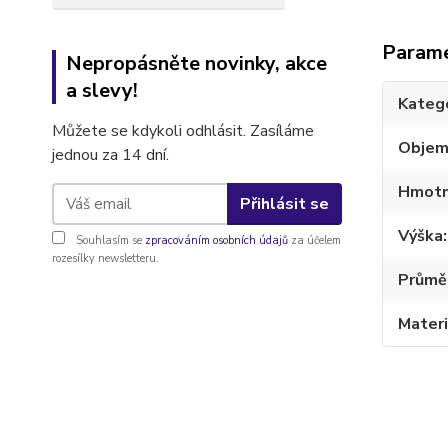
Param
Nepropásněte novinky, akce
a slevy!
Kateg
Můžete se kdykoli odhlásit. Zasíláme
Obje
jednou za 14 dní.
Hmotn
Přihlásit se
Výška
Souhlasím se
zpracováním osobních údajů
za účelem
rozesílky newsletteru.
Průmě
Materi