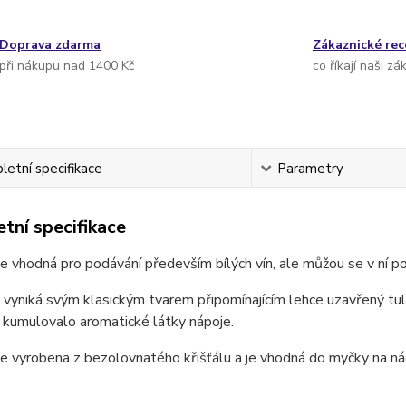
Doprava zdarma
Zákaznické re
při nákupu nad 1400 Kč
co říkají naši zá
etní specifikace
Parametry
tní specifikace
je vhodná pro podávání především bílých vín, ale můžou se v ní po
 vyniká svým klasickým tvarem připomínajícím lehce uzavřený tuli
 kumulovalo aromatické látky nápoje.
je vyrobena z bezolovnatého křišťálu a je vhodná do myčky na ná