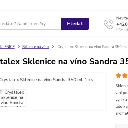
Nevíte
Hledat
+420
(Po-Pá
SKLENICE
Sklenice na víno
Crystalex Sklenice na víno Sandra 350 ml,
talex Sklenice na víno Sandra 35
Skleni
v ní p
vyniká
tělo k
aromati