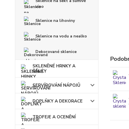
Sklenice na sekt a šumivé
víno
Sklenice na lihoviny
Sklenice na vodu a nealko
Dekorované sklenice
Podobn
SKLENĚNÉ HRNKY A
ŠÁLKY
SERVÍROVÁNÍ NÁPOJŮ
DOPLŇKY A DEKORACE
TROFEJE A OCENĚNÍ