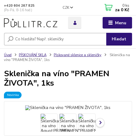
0
ks
+420 604 267 825
CZK
za
0 Kč
(Po-Pá, 8-16 hod.)
Menu
Hledat
Úvod
PÍSKOVÁNÍ SKLA
Pískované sklenice a skleničky
Sklenička na
víno "PRAMEN ŽIVOTA", 1ks
Sklenička na víno "PRAMEN
ŽIVOTA", 1ks
Novinka