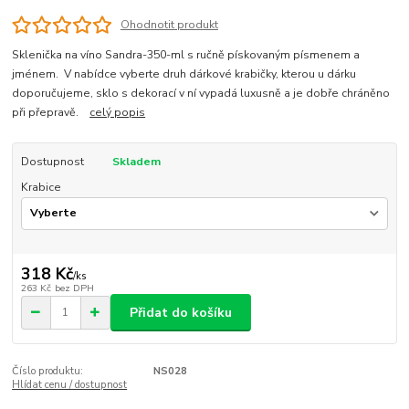
Ohodnotit produkt
Sklenička na víno Sandra-350-ml s ručně pískovaným písmenem a
jménem. V nabídce vyberte druh dárkové krabičky, kterou u dárku
doporučujeme, sklo s dekorací v ní vypadá luxusně a je dobře chráněno
při přepravě.
celý popis
Dostupnost
Skladem
Krabice
318 Kč
/
ks
263 Kč
bez DPH
Přidat do košíku
Číslo produktu:
NS028
Hlídat cenu / dostupnost