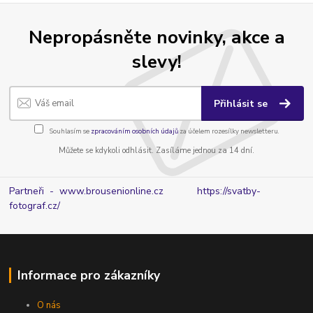
Nepropásněte novinky, akce a
slevy!
Přihlásit se
Souhlasím se
zpracováním osobních údajů
za účelem rozesílky newsletteru.
Můžete se kdykoli odhlásit. Zasíláme jednou za 14 dní.
Partneři - www.brousenionline.cz
https://svatby-
fotograf.cz/
Informace pro zákazníky
O nás