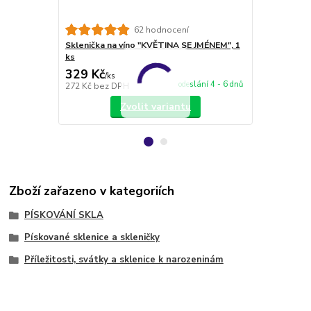
62 hodnocení
Sklenička na víno "KVĚTINA SE JMÉNEM", 1
VLASTNÍ MOT
ks
obrázku
329 Kč
228 Kč
/
ks
/
ks
odeslání 4 - 6 dnů
272 Kč
bez DPH
188 Kč
bez 
Zvolit variantu
Zboží zařazeno v kategoriích
PÍSKOVÁNÍ SKLA
Pískované sklenice a skleničky
Příležitosti, svátky a sklenice k narozeninám