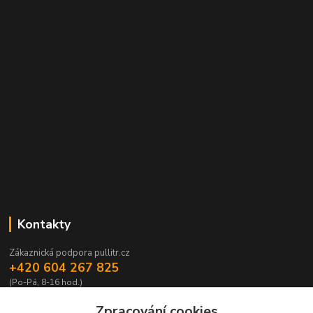
Kontakty
Zákaznická podpora pullitr.cz
+420 604 267 825
(Po-Pá, 8-16 hod.)
info@pullitr.cz
Zpracování cookies