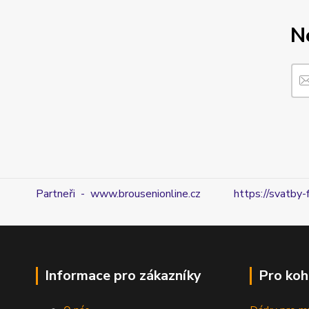
N
Partneři - www.brousenionline.cz
https://svatby-
Informace pro zákazníky
Pro koh