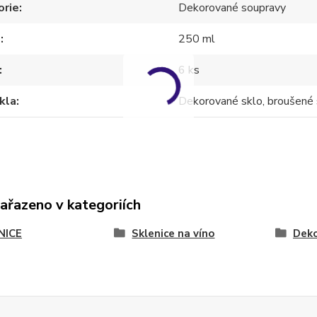
orie
Dekorované soupravy
m
250 ml
6 ks
kla
Dekorované sklo, broušené 
zařazeno v kategoriích
NICE
Sklenice na víno
Deko