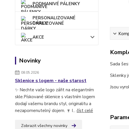
PODMANIVÉ PÁLENKY
PERSONALIZOVANÉ
DÁRKY
Kompl
AKCE
Komple
Novinky
Sada šest
08.05.2026
Sklenky j
Sklenice s logem - naše starost
Jsou vyro
✨ Nechte vaše logo zářit na elegantním
skle.Pískované sklenice s vlastním logem
dodají vašemu brandu styl, originalitu a
nezapomenutelný dojem. 🍷 I...
číst celé
Param
Zobrazit všechny novinky