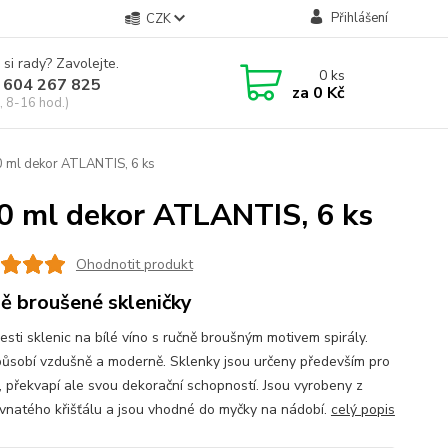
Přihlášení
CZK
 si rady? Zavolejte.
0
ks
 604 267 825
za
0 Kč
, 8-16 hod.)
0 ml dekor ATLANTIS, 6 ks
50 ml dekor ATLANTIS, 6 ks
Ohodnotit produkt
ě broušené skleničky
esti sklenic na bílé víno s ručně broušným motivem spirály.
působí vzdušně a moderně. Sklenky jsou určeny především pro
í, překvapí ale svou dekorační schopností. Jsou vyrobeny z
vnatého křišťálu a jsou vhodné do myčky na nádobí.
celý popis