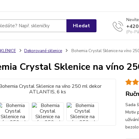
Nevíte
Hledat
+420
(Po-Pá
SKLENICE
Dekorované sklenice
Bohemia Crystal Sklenice na víno 25
mia Crystal Sklenice na víno 2
Ručn
Sada š
Motiv 
užíván
bezolo