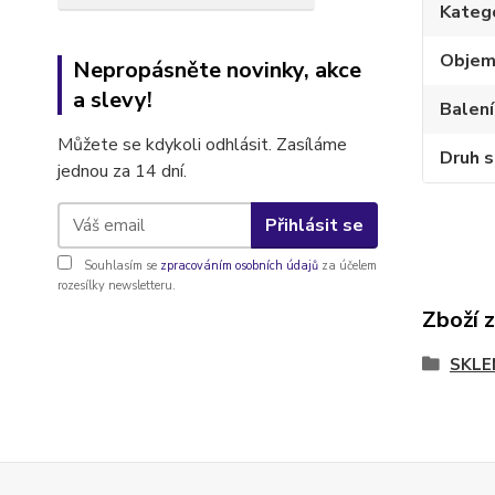
Kateg
Obje
Nepropásněte novinky, akce
a slevy!
Balení
Můžete se kdykoli odhlásit. Zasíláme
Druh s
jednou za 14 dní.
Přihlásit se
Souhlasím se
zpracováním osobních údajů
za účelem
rozesílky newsletteru.
Zboží 
SKLE