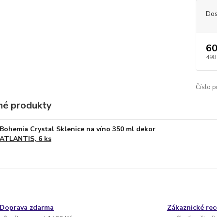
Dos
60
498
Číslo p
é produkty
Bohemia Crystal Sklenice na víno 350 ml dekor
ATLANTIS, 6 ks
Doprava zdarma
Zákaznické re