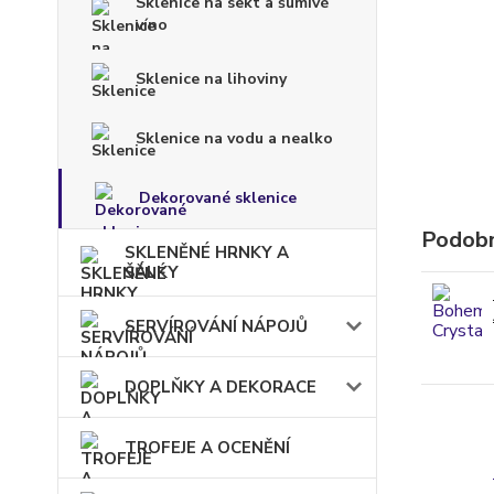
Sklenice na sekt a šumivé
víno
Sklenice na lihoviny
Sklenice na vodu a nealko
Dekorované sklenice
Podobn
SKLENĚNÉ HRNKY A
ŠÁLKY
SERVÍROVÁNÍ NÁPOJŮ
DOPLŇKY A DEKORACE
TROFEJE A OCENĚNÍ