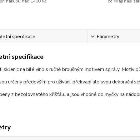
při nákupu nad 1400 Kč
co říkají naši zá
etní specifikace
Parametry
tní specifikace
i sklenic na bílé víno s ručně broušným motivem spirály. Motiv 
sou určeny především pro užívání, překvapí ale svou dekorační sc
beny z bezolovnatého křišťálu a jsou vhodné do myčky na nádobí
etry