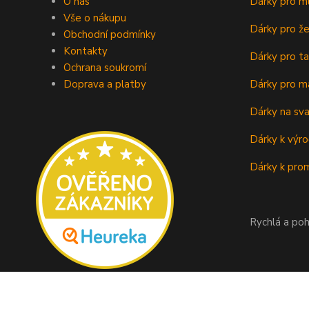
O nás
Dárky pro m
Vše o nákupu
Dárky pro ž
Obchodní podmínky
Kontakty
Dárky pro ta
Ochrana soukromí
Doprava a platby
Dárky pro m
Dárky na sv
Dárky k výro
Dárky k prom
Rychlá a poh