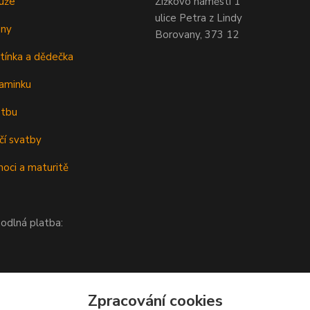
uže
Žižkovo náměstí 1
ulice Petra z Lindy
eny
Borovany, 373 12
tínka a dědečka
aminku
atbu
čí svatby
oci a maturitě
odlná platba:
Zpracování cookies