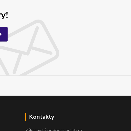
y!
Kontakty
Zákaznická podpora pullitr.cz