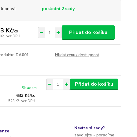
tupnost
poslední 2 sady
3 Kč
/
ks
Přidat do košíku
 Kč
bez DPH
roduktu:
DA001
Hlídat cenu / dostupnost
Přidat do košíku
Skladem
633 Kč
/
ks
523 Kč
bez DPH
Nevíte si rady?
cenze
zavolejte - poradíme