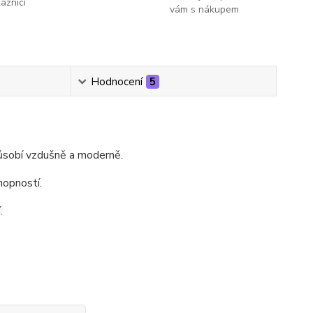
kazníci
vám s nákupem
Hodnocení
5
působí vzdušně a moderně.
hopností.
.