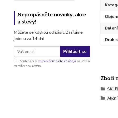
Kateg
Nepropásněte novinky, akce
Obje
a slevy!
Balení
Můžete se kdykoli odhlásit. Zasíláme
jednou za 14 dní.
Druh s
Přihlásit se
Souhlasím se
zpracováním osobních údajů
za účelem
rozesílky newsletteru.
Zboží 
SKLE
Akční