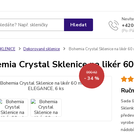
Nevíte
Hledat
+420
(Po-Pá
SKLENICE
Dekorované sklenice
Bohemia Crystal Sklenice na likér 6
mia Crystal Sklenice na likér 
990 Kč
- 34 %
Ručn
Sada š
Sklenk
předev
vyrobe
nádobí