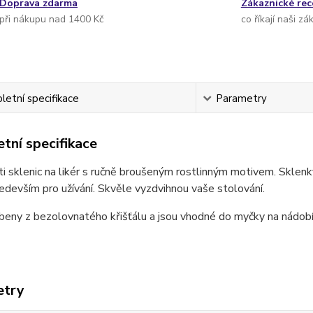
Doprava zdarma
Zákaznické re
při nákupu nad 1400 Kč
co říkají naši zá
etní specifikace
Parametry
tní specifikace
i sklenic na likér s ručně broušeným rostlinným motivem. Sklenky
edevším pro užívání. Skvěle vyzdvihnou vaše stolování.
beny z bezolovnatého křišťálu a jsou vhodné do myčky na nádobí
etry