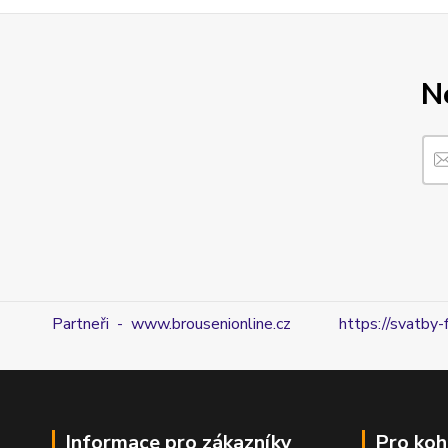
N
Partneři - www.brousenionline.cz
https://svatby-
Informace pro zákazníky
Pro koh