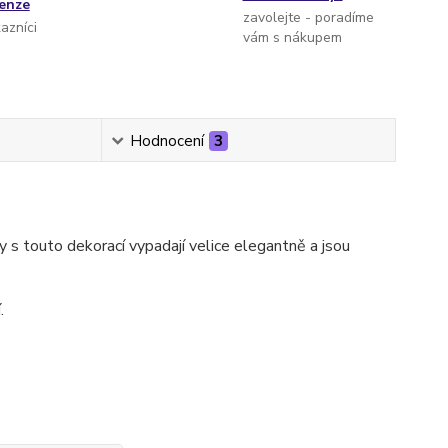
cenze
zavolejte - poradíme
kazníci
vám s nákupem
Hodnocení
3
 s touto dekorací vypadají velice elegantně a jsou
.