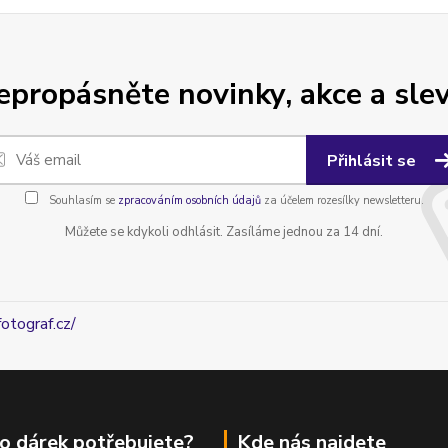
epropásněte novinky, akce a slev
Přihlásit se
Souhlasím se
zpracováním osobních údajů
za účelem rozesílky newsletteru.
Můžete se kdykoli odhlásit. Zasíláme jednou za 14 dní.
fotograf.cz/
o dárek potřebujete?
Kde nás najdete