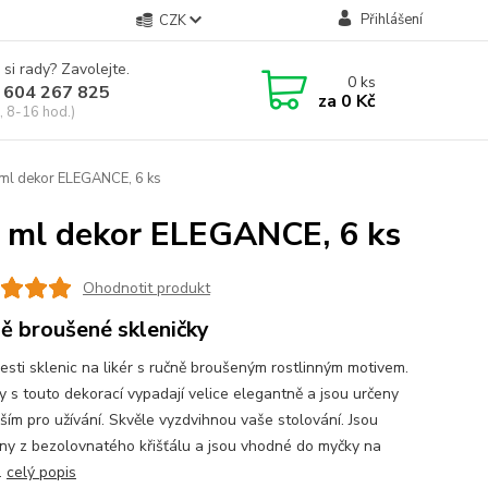
Přihlášení
CZK
 si rady? Zavolejte.
0
ks
 604 267 825
za
0 Kč
, 8-16 hod.)
0 ml dekor ELEGANCE, 6 ks
60 ml dekor ELEGANCE, 6 ks
Ohodnotit produkt
ě broušené skleničky
esti sklenic na likér s ručně broušeným rostlinným motivem.
y s touto dekorací vypadají velice elegantně a jsou určeny
ším pro užívání. Skvěle vyzdvihnou vaše stolování. Jsou
ny z bezolovnatého křišťálu a jsou vhodné do myčky na
.
celý popis