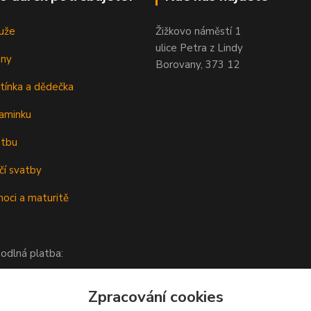
uže
Žižkovo náměstí 1
ulice Petra z Lindy
eny
Borovany, 373 12
tínka a dědečka
aminku
atbu
čí svatby
oci a maturitě
odlná platba:
Zpracování cookies