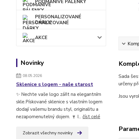
PODMANIVÉ PÁLENKY
PERSONALIZOVANÉ
DÁRKY
AKCE
Kompl
Novinky
Komple
Sada šest
08.05.2026
určeny př
Sklenice s logem - naše starost
✨ Nechte vaše logo zářit na elegantním
Jsou vyro
skle.Pískované sklenice s vlastním logem
dodají vašemu brandu styl, originalitu a
nezapomenutelný dojem. 🍷 I...
číst celé
Param
Zobrazit všechny novinky