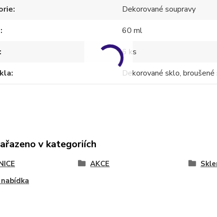
orie
Dekorované soupravy
m
60 ml
6 ks
kla
Dekorované sklo, broušené 
zařazeno v kategoriích
NICE
AKCE
Skle
 nabídka