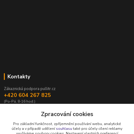
Kontakty
Zákaznická podpora pullitr.cz
+420 604 267 825
(Po-Pá, 8-16 hod.)
info@pullitr.cz
Zpracování cookies
Pro základní funkčnost, zpříjemnění používání webu, analytické
účely a v případě udělení
souhlasu
také pro účely cílení reklamy
využíváme soubory cookies. Nastavení vlastních preferencí