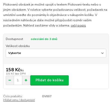
Pískovaný obrázek je možné spojit s textem Piskovani-textu nebo s
jiným obrázkem. V roletce vyberte požadovanou velikost, požadavek na
umístění uveďte do poznámky k objednávce v nákupním košíku. V
následném náhledu je dále možné přizpůsobit rozměr vašim
požadavkům. Náhled zasíláme vždy a zdarma.
celý popis
Dostupnost
odeslání do 3 dnů
Velikost obrázku
158 Kč
/
ks
131 Kč
bez DPH
Přidat do košíku
Číslo produktu:
OV007
Hlídat cenu / dostupnost