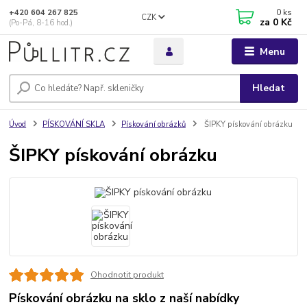
0
ks
+420 604 267 825
CZK
za
0 Kč
(Po-Pá, 8-16 hod.)
Menu
Hledat
Úvod
PÍSKOVÁNÍ SKLA
Pískování obrázků
ŠIPKY pískování obrázku
ŠIPKY pískování obrázku
Ohodnotit produkt
Pískování obrázku na sklo z naší nabídky