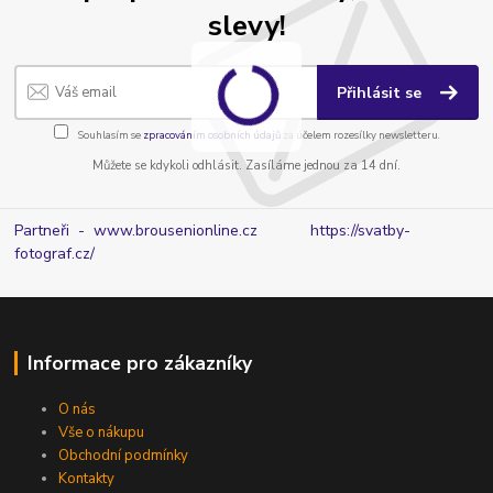
slevy!
Přihlásit se
Souhlasím se
zpracováním osobních údajů
za účelem rozesílky newsletteru.
Můžete se kdykoli odhlásit. Zasíláme jednou za 14 dní.
Partneři - www.brousenionline.cz
https://svatby-
fotograf.cz/
Informace pro zákazníky
O nás
Vše o nákupu
Obchodní podmínky
Kontakty