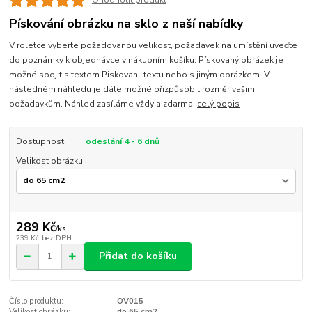
Ohodnotit produkt
Pískování obrázku na sklo z naší nabídky
V roletce vyberte požadovanou velikost, požadavek na umístění uveďte
do poznámky k objednávce v nákupním košíku. Pískovaný obrázek je
možné spojit s textem Piskovani-textu nebo s jiným obrázkem. V
následném náhledu je dále možné přizpůsobit rozměr vašim
požadavkům. Náhled zasíláme vždy a zdarma.
celý popis
Dostupnost
odeslání 4 - 6 dnů
Velikost obrázku
289 Kč
/
ks
239 Kč
bez DPH
Přidat do košíku
Číslo produktu:
OV015
Velikost obrázku:
do 65 cm2