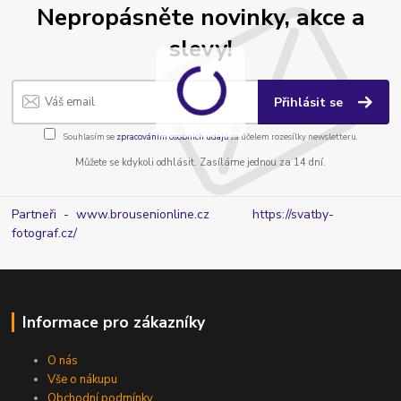
Nepropásněte novinky, akce a
slevy!
Přihlásit se
Souhlasím se
zpracováním osobních údajů
za účelem rozesílky newsletteru.
Můžete se kdykoli odhlásit. Zasíláme jednou za 14 dní.
Partneři - www.brousenionline.cz
https://svatby-
fotograf.cz/
Informace pro zákazníky
O nás
Vše o nákupu
Obchodní podmínky