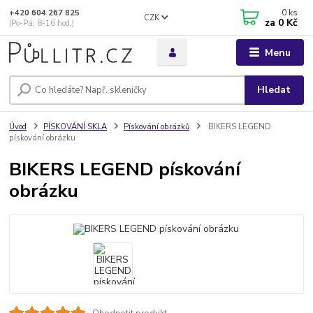
0
ks
+420 604 267 825
CZK
za
0 Kč
(Po-Pá, 8-16 hod.)
Menu
Hledat
Úvod
PÍSKOVÁNÍ SKLA
Pískování obrázků
BIKERS LEGEND
pískování obrázku
BIKERS LEGEND pískování
obrázku