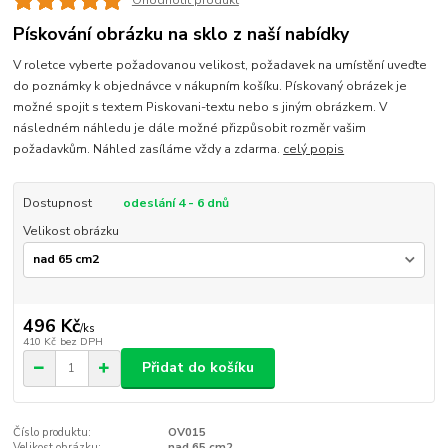
Ohodnotit produkt
Pískování obrázku na sklo z naší nabídky
V roletce vyberte požadovanou velikost, požadavek na umístění uveďte
do poznámky k objednávce v nákupním košíku. Pískovaný obrázek je
možné spojit s textem Piskovani-textu nebo s jiným obrázkem. V
následném náhledu je dále možné přizpůsobit rozměr vašim
požadavkům. Náhled zasíláme vždy a zdarma.
celý popis
Dostupnost
odeslání 4 - 6 dnů
Velikost obrázku
496 Kč
/
ks
410 Kč
bez DPH
Přidat do košíku
Číslo produktu:
OV015
Velikost obrázku:
nad 65 cm2