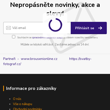
Nepropásněte novinky, akce a
slevy!
Přihlásit se
Souhlasím se
zpracováním osobních údajů
za účelem rozesílky newsletteru.
Můžete se kdykoli odhlásit. Zasíláme jednou za 14 dní.
Partneři - www.brousenionline.cz
https://svatby-
fotograf.cz/
Informace pro zákazníky
O nás
Vše o nákupu
Obchodní podmínky