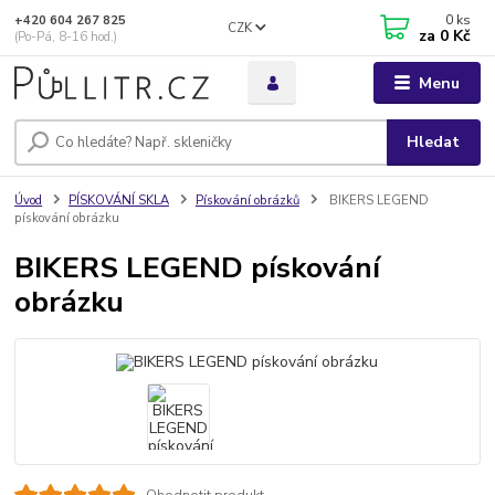
0
ks
+420 604 267 825
CZK
za
0 Kč
(Po-Pá, 8-16 hod.)
Menu
Hledat
Úvod
PÍSKOVÁNÍ SKLA
Pískování obrázků
BIKERS LEGEND
pískování obrázku
BIKERS LEGEND pískování
obrázku