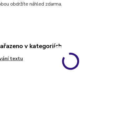
obou obdržíte náhled zdarma.
zařazeno v kategoriích
vání textu