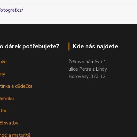
fotograf.cz/
o dárek potřebujete?
Kde nás najdete
uže
Žižkovo náměstí 1
ulice Petra z Lindy
eny
Borovany, 373 12
tínka a dědečka
aminku
atbu
čí svatby
oci a maturitě