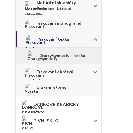
Maturitní skleničky,
Promoce, Učitelé
Pískování monogramů
Pískování textu
Znaky/symboly k textu
Pískování obrázků
Vlastní návrhy
DÁRKOVÉ KRABIČKY
PIVNÍ SKLO