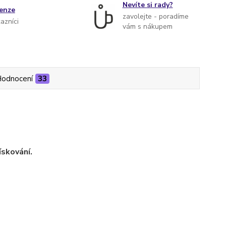
Nevíte si rady?
cenze
zavolejte - poradíme
kazníci
vám s nákupem
odnocení
33
ískování.