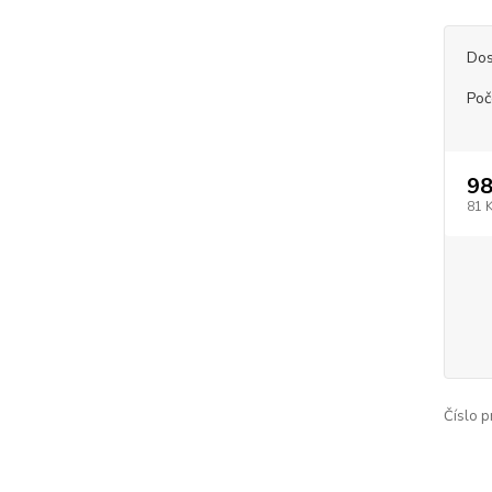
Dos
Poč
98
81 
Číslo p