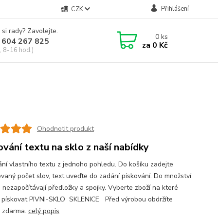
Přihlášení
CZK
 si rady? Zavolejte.
0
ks
 604 267 825
za
0 Kč
, 8-16 hod.)
Ohodnotit produkt
ování textu na sklo z naší nabídky
ání vlastního textu z jednoho pohledu. Do košíku zadejte
vaný počet slov, text uveďte do zadání pískování. Do množství
e nezapočítávají předložky a spojky. Vyberte zboží na které
 pískovat PIVNI-SKLO SKLENICE Před výrobou obdržíte
 zdarma.
celý popis