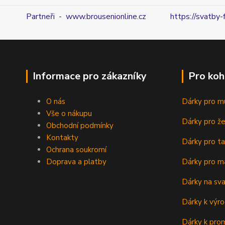
Partneři - www.brousenionline.cz
https://svatby-
Informace pro zákazníky
Pro koh
O nás
Dárky pro m
Vše o nákupu
Dárky pro ž
Obchodní podmínky
Kontakty
Dárky pro ta
Ochrana soukromí
Doprava a platby
Dárky pro m
Dárky na sv
Dárky k výro
Dárky k prom