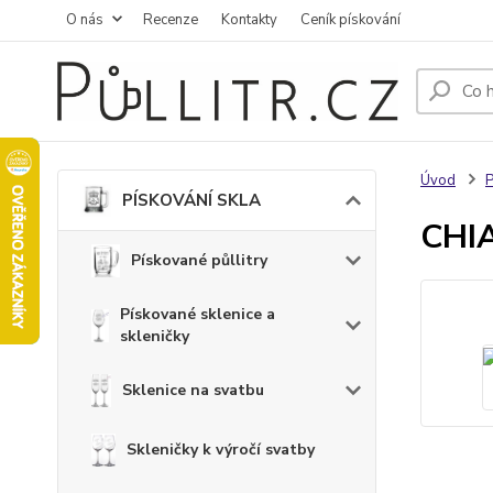
O nás
Recenze
Kontakty
Ceník pískování
Úvod
PÍSKOVÁNÍ SKLA
CHIA
Pískované půllitry
Pískované sklenice a
skleničky
Sklenice na svatbu
Skleničky k výročí svatby