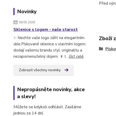
Před výr
Novinky
08.05.2026
Sklenice s logem - naše starost
Zboží 
✨ Nechte vaše logo zářit na elegantním
skle.Pískované sklenice s vlastním logem
Písko
dodají vašemu brandu styl, originalitu a
nezapomenutelný dojem. 🍷 I...
číst celé
Zobrazit všechny novinky
Nepropásněte novinky, akce
a slevy!
Můžete se kdykoli odhlásit. Zasíláme
jednou za 14 dní.