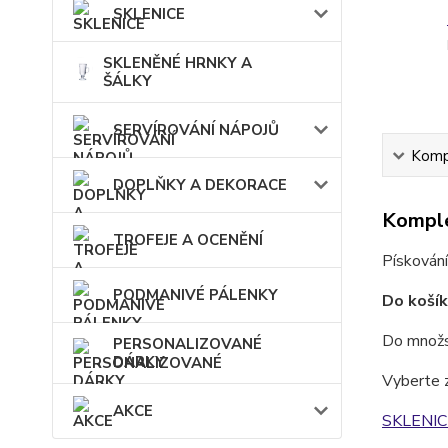
SKLENICE
SKLENĚNÉ HRNKY A
ŠÁLKY
SERVÍROVÁNÍ NÁPOJŮ
Kompl
DOPLŇKY A DEKORACE
Komple
TROFEJE A OCENĚNÍ
Pískování
PODMANIVÉ PÁLENKY
Do košík
Do množst
PERSONALIZOVANÉ
DÁRKY
Vyberte 
AKCE
SKLENIC