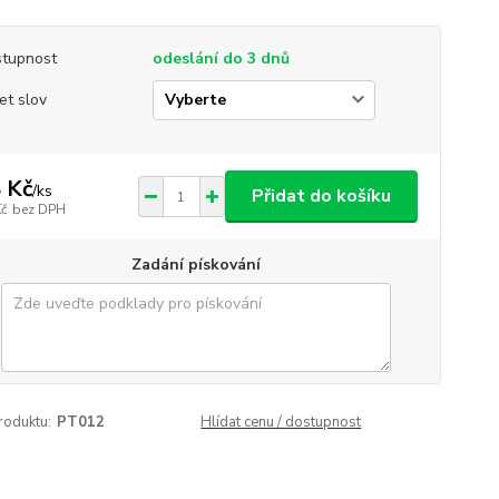
tupnost
odeslání do 3 dnů
et slov
 Kč
/
ks
Přidat do košíku
Kč
bez DPH
Zadání pískování
roduktu:
PT012
Hlídat cenu / dostupnost