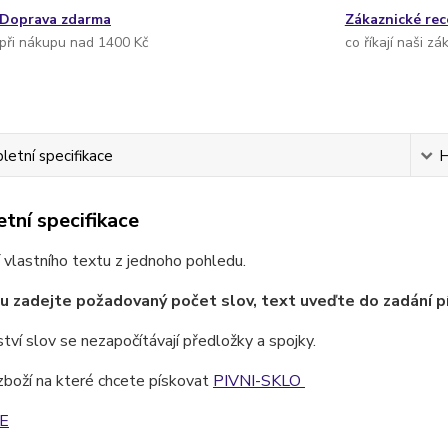
Doprava zdarma
Zákaznické re
při nákupu nad 1400 Kč
co říkají naši zá
etní specifikace
H
tní specifikace
 vlastního textu z jednoho pohledu.
u zadejte požadovaný počet slov, text uveďte do zadání p
ví slov se nezapočítávají předložky a spojky.
zboží na které chcete pískovat
PIVNI-SKLO
E