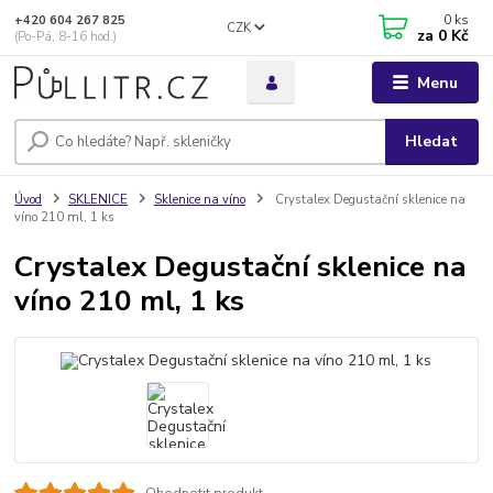
0
ks
+420 604 267 825
CZK
za
0 Kč
(Po-Pá, 8-16 hod.)
Menu
Hledat
Úvod
SKLENICE
Sklenice na víno
Crystalex Degustační sklenice na
víno 210 ml, 1 ks
Crystalex Degustační sklenice na
víno 210 ml, 1 ks