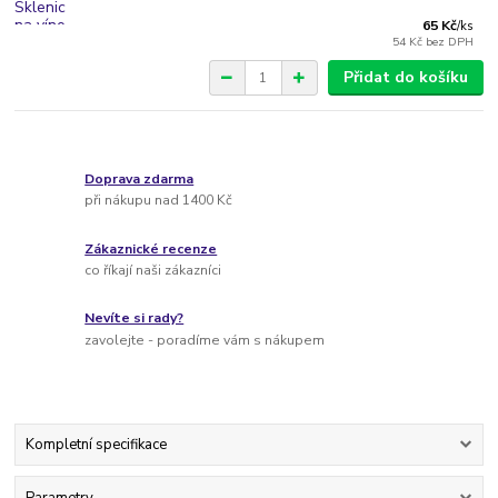
65 Kč
/
ks
54 Kč
bez DPH
Přidat do košíku
Doprava zdarma
při nákupu nad 1400 Kč
Zákaznické recenze
co říkají naši zákazníci
Nevíte si rady?
zavolejte - poradíme vám s nákupem
Kompletní specifikace
Parametry