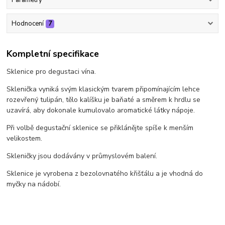
Hodnocení
7
Kompletní specifikace
Sklenice pro degustaci vína.
Sklenička vyniká svým klasickým tvarem připomínajícím lehce
rozevřený tulipán, tělo kalíšku je baňaté a směrem k hrdlu se
uzavírá, aby dokonale kumulovalo aromatické látky nápoje.
Při volbě degustační sklenice se přiklánějte spíše k menším
velikostem.
Skleničky jsou dodávány v průmyslovém balení.
Sklenice je vyrobena z bezolovnatého křišťálu a je vhodná do
myčky na nádobí.