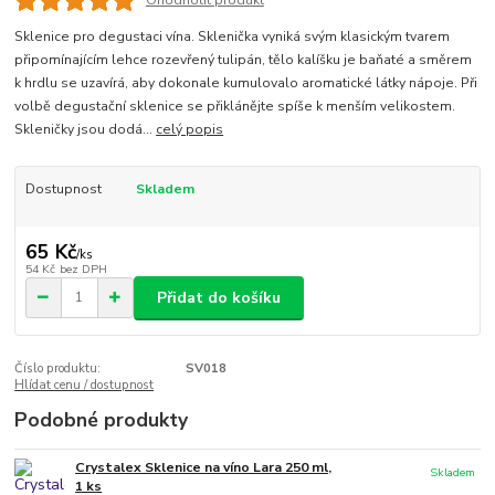
Ohodnotit produkt
Sklenice pro degustaci vína. Sklenička vyniká svým klasickým tvarem
připomínajícím lehce rozevřený tulipán, tělo kalíšku je baňaté a směrem
k hrdlu se uzavírá, aby dokonale kumulovalo aromatické látky nápoje. Při
volbě degustační sklenice se přiklánějte spíše k menším velikostem.
Skleničky jsou dodá...
celý popis
Dostupnost
Skladem
65 Kč
/
ks
54 Kč
bez DPH
Přidat do košíku
Číslo produktu:
SV018
Hlídat cenu / dostupnost
Podobné produkty
Crystalex Sklenice na víno Lara 250 ml,
Skladem
1 ks