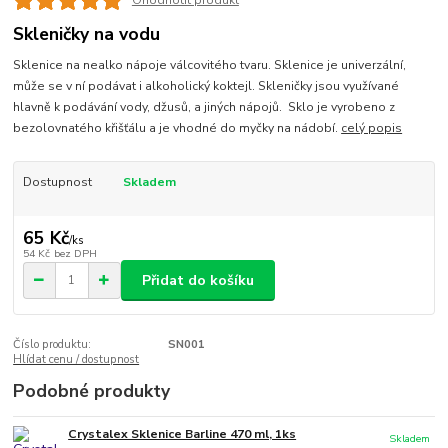
Ohodnotit produkt
Skleničky na vodu
Sklenice na nealko nápoje válcovitého tvaru. Sklenice je univerzální,
může se v ní podávat i alkoholický koktejl. Skleničky jsou využívané
hlavně k podávání vody, džusů, a jiných nápojů. Sklo je vyrobeno z
bezolovnatého křišťálu a je vhodné do myčky na nádobí.
celý popis
Dostupnost
Skladem
65 Kč
/
ks
54 Kč
bez DPH
Přidat do košíku
Číslo produktu:
SN001
Hlídat cenu / dostupnost
Podobné produkty
Crystalex Sklenice Barline 470 ml, 1ks
Skladem