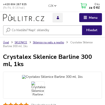
0
ks
+420 604 267 825
CZK
za
0 Kč
(Po-Pá, 8-16 hod.)
Menu
Hledat
Úvod
SKLENICE
Sklenice na vodu a nealko
Crystalex Sklenice
Barline 300 ml, 1ks
Crystalex Sklenice Barline 300
ml, 1ks