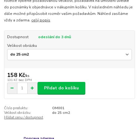
roletce vyberte požadovanou velikost, požadavek na umístění uveďte
do poznámky k objednávce v nákupním košíku. V následném náhledu je
dále možné přizpůsobit rozměr vašim požadavkům. Náhled zasíláme
vždy a zdarma.
celý popis
Dostupnost
odeslání do 3 dnů
Velikost obrázku
158 Kč
/
ks
131 Kč
bez DPH
Přidat do košíku
Číslo produktu:
OM001
Velikost obrázku:
do 25 cm2
Hlídat cenu / dostupnost
Doprava zdarma