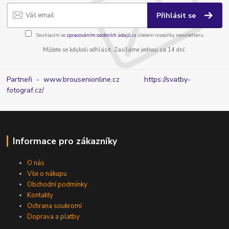
Přihlásit se
Souhlasím se
zpracováním osobních údajů
za účelem rozesílky newsletteru.
Můžete se kdykoli odhlásit. Zasíláme jednou za 14 dní.
Partneři - www.brousenionline.cz
https://svatby-
fotograf.cz/
Informace pro zákazníky
O nás
Vše o nákupu
Obchodní podmínky
Kontakty
Ochrana soukromí
Doprava a platby