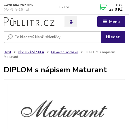
0
ks
+420 604 267 825
CZK
za
0 Kč
(Po-Pá, 8-16 hod.)
Menu
Hledat
Úvod
PÍSKOVÁNÍ SKLA
Pískování obrázků
DIPLOM s nápisem
Maturant
DIPLOM s nápisem Maturant