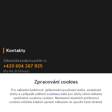
Kontakty
Zákaznická podpora pullitr.cz
+420 604 267 825
(Po-Pá, 8-16 hod.)
info@pullitr.cz
Zpracování cookies
Pro základní funkčnost, zpříjemnění používání webu, analytické
účely a v případě udělení
souhlasu
také pro účely cílení reklamy
využíváme soubory cookies. Nastavení vlastních preferencí
cookies můžete kdykoli upravit odkazem ve spodní části stránek.