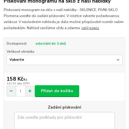
Pískování monogramu na sklo z naší nabídky
Pískovaný monogram na sklo z naší nabídky - SKLENICE, PIVNI-SKLO
Písmena uveďte do zadání pískování. V roletce vyberte požadovanou
velikost. V následném náhledu je dále možné přizpůsobit rozměr vašim
požadavkům. Náhled zasíláme vždy a zdarma.
celý popis
Dostupnost
odeslání do 3 dnů
Velikost obrázku
158 Kč
/
ks
131 Kč
bez DPH
Přidat do košíku
Zadání pískování