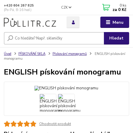
0
ks
+420 604 267 825
CZK
za
0 Kč
(Po-Pá, 8-16 hod.)
Menu
Hledat
Úvod
PÍSKOVÁNÍ SKLA
Pískování monogramů
ENGLISH pískování
monogramu
ENGLISH pískování monogramu
Ohodnotit produkt