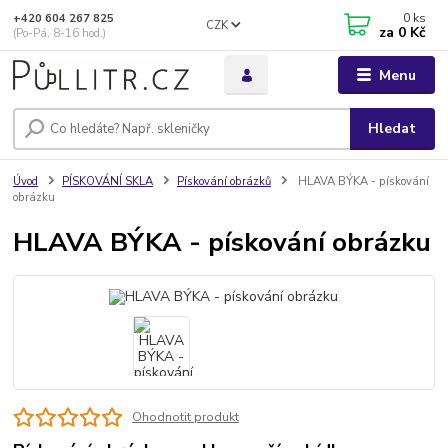
0
ks
+420 604 267 825
CZK
za
0 Kč
(Po-Pá, 8-16 hod.)
Menu
Hledat
Úvod
PÍSKOVÁNÍ SKLA
Pískování obrázků
HLAVA BÝKA - pískování
obrázku
HLAVA BÝKA - pískování obrázku
Ohodnotit produkt