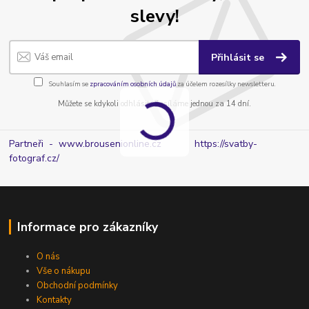
slevy!
Přihlásit se
Souhlasím se
zpracováním osobních údajů
za účelem rozesílky newsletteru.
Můžete se kdykoli odhlásit. Zasíláme jednou za 14 dní.
Partneři - www.brousenionline.cz
https://svatby-
fotograf.cz/
Informace pro zákazníky
O nás
Vše o nákupu
Obchodní podmínky
Kontakty