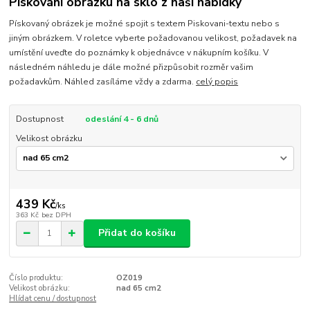
Pískování obrázku na sklo z naší nabídky
Pískovaný obrázek je možné spojit s textem Piskovani-textu nebo s
jiným obrázkem. V roletce vyberte požadovanou velikost, požadavek na
umístění uveďte do poznámky k objednávce v nákupním košíku. V
následném náhledu je dále možné přizpůsobit rozměr vašim
požadavkům. Náhled zasíláme vždy a zdarma.
celý popis
Dostupnost
odeslání 4 - 6 dnů
Velikost obrázku
439 Kč
/
ks
363 Kč
bez DPH
Přidat do košíku
Číslo produktu:
OZ019
Velikost obrázku:
nad 65 cm2
Hlídat cenu / dostupnost