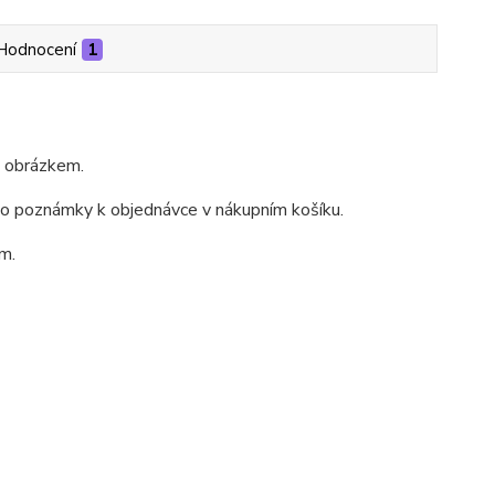
Hodnocení
1
m obrázkem.
do poznámky k objednávce v nákupním košíku.
m.