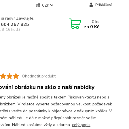
Přihlášení
CZK
 si rady? Zavolejte.
0
ks
 604 267 825
za
0 Kč
, 8-16 hod.)
Ohodnotit produkt
ování obrázku na sklo z naší nabídky
aný obrázek je možné spojit s textem Piskovani-textu nebo s
obrázkem. V roletce vyberte požadovanou velikost, požadavek
stění uveďte do poznámky k objednávce v nákupním košíku. V
ném náhledu je dále možné přizpůsobit rozměr vašim
vkům. Náhled zasíláme vždy a zdarma.
celý popis