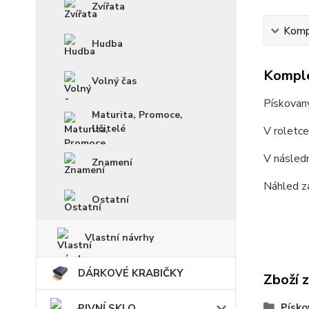
Zvířata
Kompl
Hudba
Komple
Volný čas
Pískovan
Maturita, Promoce,
Učitelé
V roletc
V násled
Znamení
Náhled z
Ostatní
Vlastní návrhy
DÁRKOVÉ KRABIČKY
Zboží 
Písko
PIVNÍ SKLO