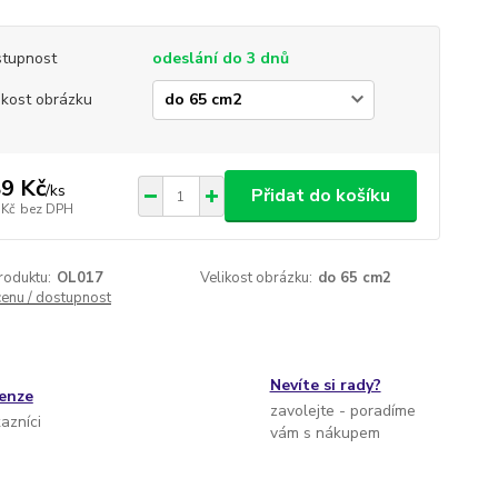
tupnost
odeslání do 3 dnů
ikost obrázku
9 Kč
/
ks
Přidat do košíku
 Kč
bez DPH
roduktu:
OL017
Velikost obrázku:
do 65 cm2
cenu / dostupnost
Nevíte si rady?
cenze
zavolejte - poradíme
kazníci
vám s nákupem