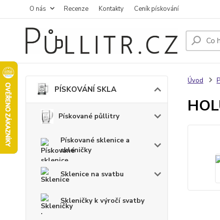
O nás
Recenze
Kontakty
Ceník pískování
Úvod
PÍSKOVÁNÍ SKLA
HOLU
Pískované půllitry
Pískované sklenice a
skleničky
Sklenice na svatbu
Skleničky k výročí svatby