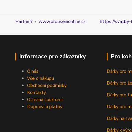
Partneři - www.brousenionline.cz
https://svatby-
Informace pro zákazníky
Pro koh
O nás
Dárky pro m
Vše o nákupu
Dárky pro ž
Obchodní podmínky
Kontakty
Dárky pro ta
Ochrana soukromí
Doprava a platby
Dárky pro m
Dárky na sv
Dárky k výro