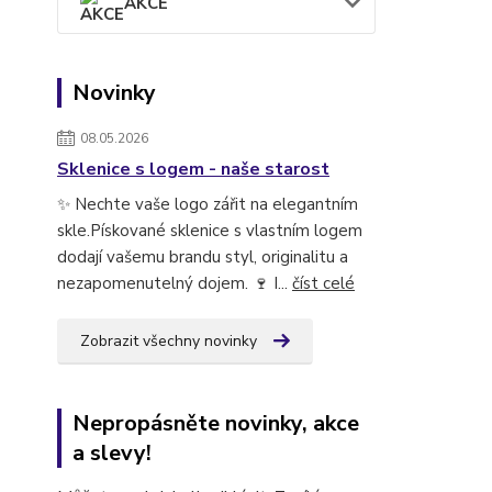
AKCE
Novinky
08.05.2026
Sklenice s logem - naše starost
✨ Nechte vaše logo zářit na elegantním
skle.Pískované sklenice s vlastním logem
dodají vašemu brandu styl, originalitu a
nezapomenutelný dojem. 🍷 I...
číst celé
Zobrazit všechny novinky
Nepropásněte novinky, akce
a slevy!