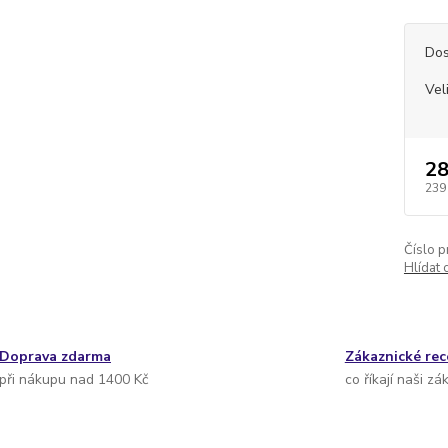
Dos
Vel
28
239
Číslo p
Hlídat 
Doprava zdarma
Zákaznické re
při nákupu nad 1400 Kč
co říkají naši zá