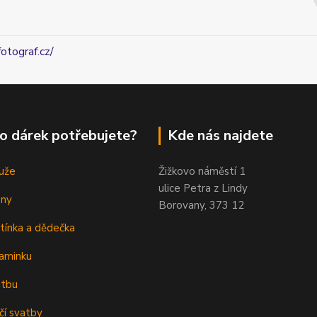
fotograf.cz/
o dárek potřebujete?
Kde nás najdete
uže
Žižkovo náměstí 1
ulice Petra z Lindy
eny
Borovany, 373 12
tínka a dědečka
aminku
atbu
čí svatby