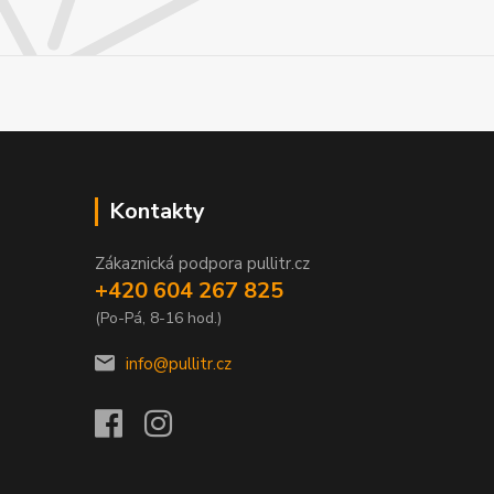
Kontakty
Zákaznická podpora pullitr.cz
+420 604 267 825
(Po-Pá, 8-16 hod.)
info@pullitr.cz