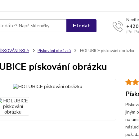
Nevíte
Hledat
+420
(Po-Pá
PÍSKOVÁNÍ SKLA
Pískování obrázků
HOLUBICE pískování obrázku
BICE pískování obrázku
Písk
Pískov
jiným 
na umí
násled
požada