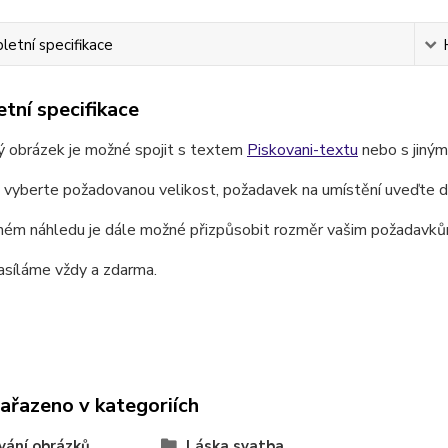
etní specifikace
tní specifikace
ý obrázek je možné spojit s textem
Piskovani-textu
nebo s jiný
e vyberte požadovanou velikost, požadavek na umístění uveďte 
ném náhledu je dále možné přizpůsobit rozměr vašim požadavků
asíláme vždy a zdarma.
zařazeno v kategoriích
vání obrázků
Láska svatba