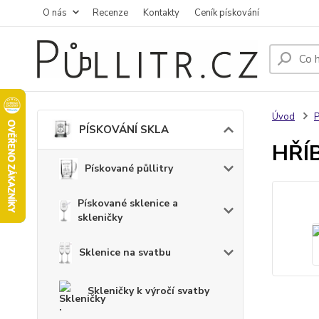
O nás
Recenze
Kontakty
Ceník pískování
Úvod
PÍSKOVÁNÍ SKLA
HŘÍB
Pískované půllitry
Pískované sklenice a
skleničky
Sklenice na svatbu
Skleničky k výročí svatby