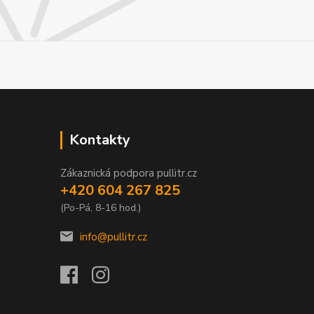
Kontakty
Zákaznická podpora pullitr.cz
+420 604 267 825
(Po-Pá, 8-16 hod.)
info@pullitr.cz