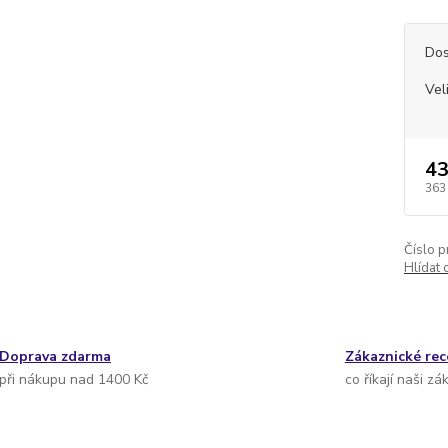
Dos
Vel
43
363
Číslo p
Hlídat 
Doprava zdarma
Zákaznické re
při nákupu nad 1400 Kč
co říkají naši zá