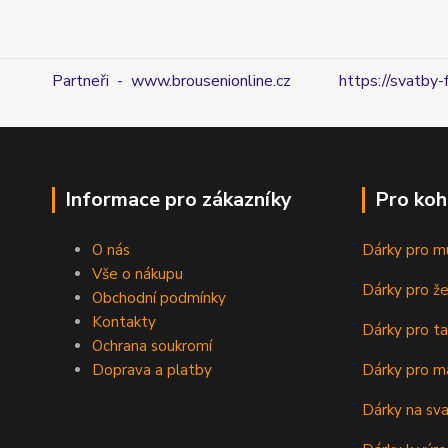
Partneři - www.brousenionline.cz
https://svatby-
Informace pro zákazníky
Pro koh
O nás
Dárky pro m
Vše o nákupu
Dárky pro ž
Obchodní podmínky
Kontakty
Dárky pro ta
Ochrana soukromí
Doprava a platby
Dárky pro m
Dárky na sv