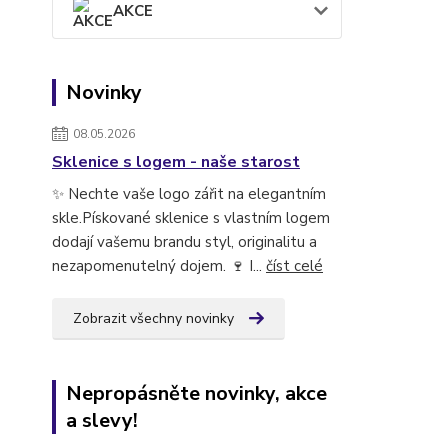
AKCE
Novinky
08.05.2026
Sklenice s logem - naše starost
✨ Nechte vaše logo zářit na elegantním
skle.Pískované sklenice s vlastním logem
dodají vašemu brandu styl, originalitu a
nezapomenutelný dojem. 🍷 I...
číst celé
Zobrazit všechny novinky
Nepropásněte novinky, akce
a slevy!