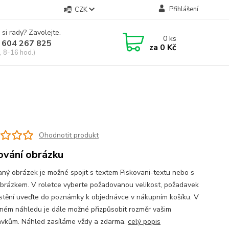
Přihlášení
CZK
 si rady? Zavolejte.
0
ks
 604 267 825
za
0 Kč
, 8-16 hod.)
Ohodnotit produkt
ování obrázku
aný obrázek je možné spojit s textem Piskovani-textu nebo s
obrázkem. V roletce vyberte požadovanou velikost, požadavek
stění uveďte do poznámky k objednávce v nákupním košíku. V
ném náhledu je dále možné přizpůsobit rozměr vašim
vkům. Náhled zasíláme vždy a zdarma.
celý popis