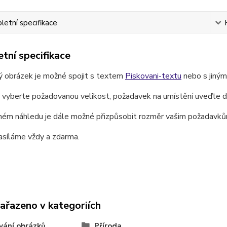
etní specifikace
tní specifikace
ý obrázek je možné spojit s textem
Piskovani-textu
nebo s jiný
e vyberte požadovanou velikost, požadavek na umístění uveďte 
ném náhledu je dále možné přizpůsobit rozměr vašim požadavků
asíláme vždy a zdarma.
zařazeno v kategoriích
vání obrázků
Příroda