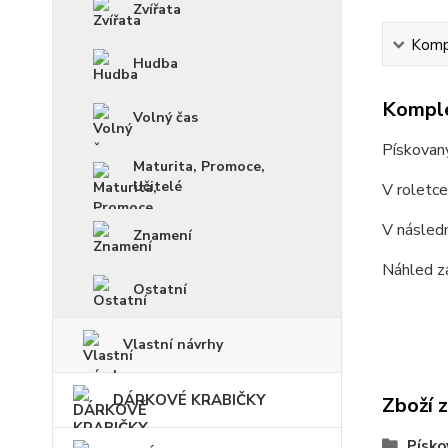
Zvířata
Kompl
Hudba
Komple
Volný čas
Pískovan
Maturita, Promoce,
Učitelé
V roletc
V násled
Znamení
Náhled z
Ostatní
Vlastní návrhy
DÁRKOVÉ KRABIČKY
Zboží 
Písko