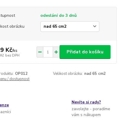
tupnost
odeslání do 3 dnů
ikost obrázku
9 Kč
/
ks
Přidat do košíku
 Kč
bez DPH
roduktu:
OP012
Velikost obrázku:
nad 65 cm2
cenu / dostupnost
Nevíte si rady?
cenze
zavolejte - poradíme
kazníci
vám s nákupem