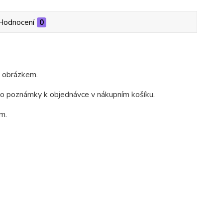
Hodnocení
0
m obrázkem.
do poznámky k objednávce v nákupním košíku.
m.