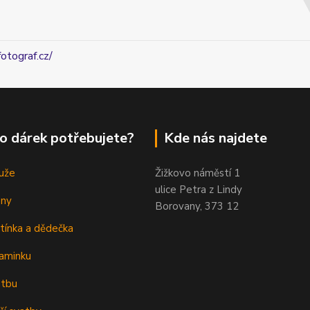
fotograf.cz/
o dárek potřebujete?
Kde nás najdete
uže
Žižkovo náměstí 1
ulice Petra z Lindy
eny
Borovany, 373 12
tínka a dědečka
aminku
atbu