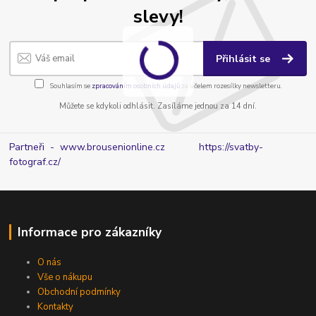
slevy!
Přihlásit se
Souhlasím se
zpracováním osobních údajů
za účelem rozesílky newsletteru.
Můžete se kdykoli odhlásit. Zasíláme jednou za 14 dní.
Partneři - www.brousenionline.cz
https://svatby-
fotograf.cz/
Informace pro zákazníky
O nás
Vše o nákupu
Obchodní podmínky
Kontakty