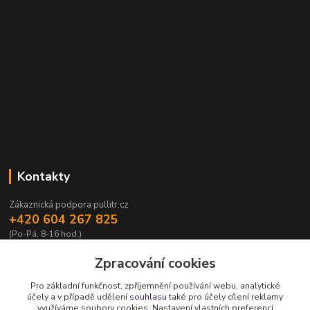
Kontakty
Zákaznická podpora pullitr.cz
+420 604 267 825
(Po-Pá, 8-16 hod.)
info@pullitr.cz
Zpracování cookies
Pro základní funkčnost, zpříjemnění používání webu, analytické
účely a v případě udělení
souhlasu
také pro účely cílení reklamy
využíváme soubory cookies. Nastavení vlastních preferencí