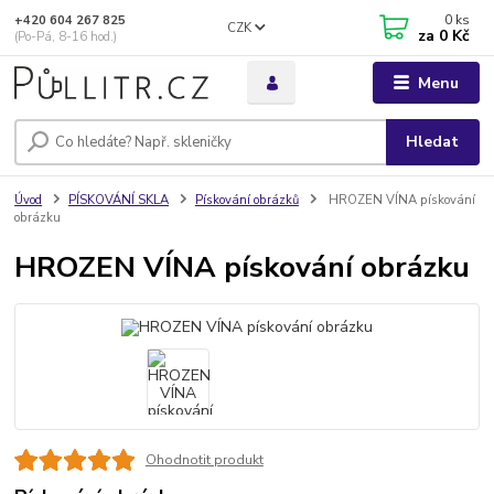
0
ks
+420 604 267 825
CZK
za
0 Kč
(Po-Pá, 8-16 hod.)
Menu
Hledat
Úvod
PÍSKOVÁNÍ SKLA
Pískování obrázků
HROZEN VÍNA pískování
obrázku
HROZEN VÍNA pískování obrázku
Ohodnotit produkt