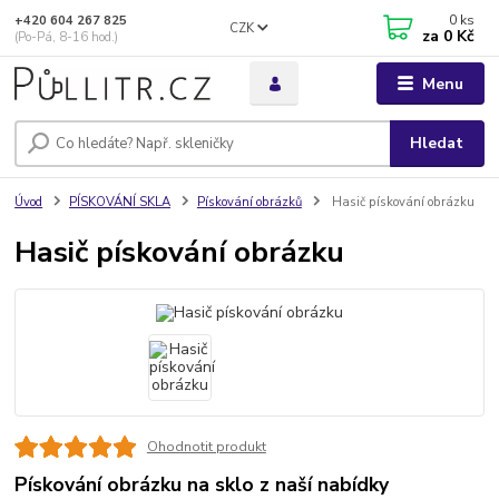
0
ks
+420 604 267 825
CZK
za
0 Kč
(Po-Pá, 8-16 hod.)
Menu
Hledat
Úvod
PÍSKOVÁNÍ SKLA
Pískování obrázků
Hasič pískování obrázku
Hasič pískování obrázku
Ohodnotit produkt
Pískování obrázku na sklo z naší nabídky