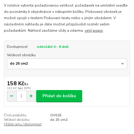
V roletce vyberte požadovanou velikost, požadavek na umístění uveďte
do poznámky k objednávce v nákupním košíku. Pískovaný obrázek je
možné spojit s textem Piskovani-textu nebo s jiným obrázkem. V
následném náhledu je dále možné přizpůsobit rozměr vašim
požadavkům. Náhled zasíláme vždy a zdarma.
celý popis
Dostupnost
odeslání 4 - 6 dnů
Velikost obrázku
158 Kč
/
ks
131 Kč
bez DPH
Přidat do košíku
Číslo produktu:
OV025
Velikost obrázku:
do 25 cm2
Hlídat cenu / dostupnost