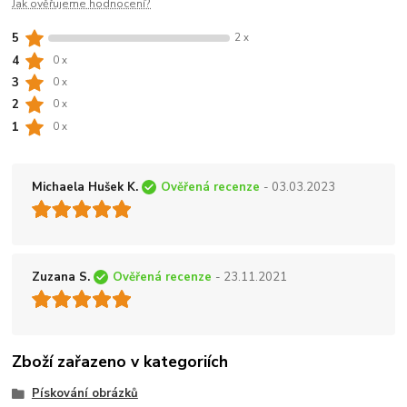
Jak ověřujeme hodnocení?
5
2 x
4
0 x
3
0 x
2
0 x
1
0 x
Michaela Hušek K.
Ověřená recenze
- 03.03.2023
Zuzana S.
Ověřená recenze
- 23.11.2021
Zboží zařazeno v kategoriích
Pískování obrázků