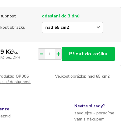
tupnost
odeslání do 3 dnů
ikost obrázku
9 Kč
/
ks
Přidat do košíku
 Kč
bez DPH
roduktu:
OP006
Velikost obrázku:
nad 65 cm2
cenu / dostupnost
Nevíte si rady?
cenze
zavolejte - poradíme
kazníci
vám s nákupem