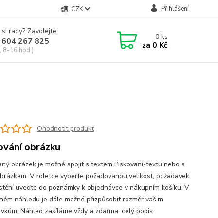
Přihlášení
CZK
 si rady? Zavolejte.
0
ks
 604 267 825
za
0 Kč
, 8-16 hod.)
Ohodnotit produkt
ování obrázku
aný obrázek je možné spojit s textem Piskovani-textu nebo s
obrázkem. V roletce vyberte požadovanou velikost, požadavek
stění uveďte do poznámky k objednávce v nákupním košíku. V
ném náhledu je dále možné přizpůsobit rozměr vašim
vkům. Náhled zasíláme vždy a zdarma.
celý popis