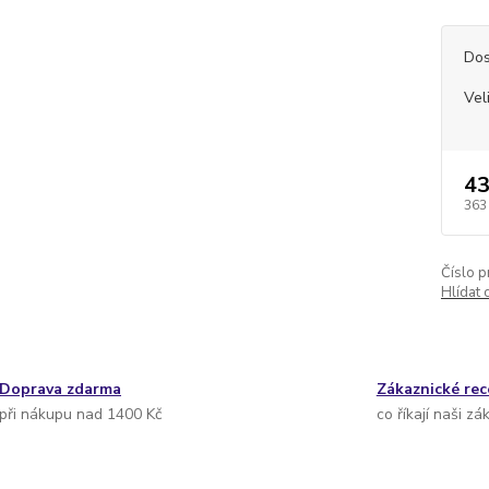
Dos
Vel
43
363
Číslo p
Hlídat 
Doprava zdarma
Zákaznické re
při nákupu nad 1400 Kč
co říkají naši zá