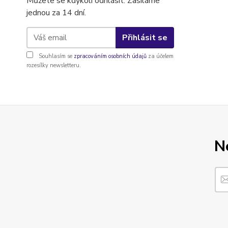
Můžete se kdykoli odhlásit. Zasíláme
jednou za 14 dní.
Přihlásit se
Souhlasím se
zpracováním osobních údajů
za účelem
rozesílky newsletteru.
N