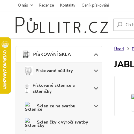
O nás
Recenze
Kontakty
Ceník pískování
Úvod
PÍSKOVÁNÍ SKLA
JABL
Pískované půllitry
Pískované sklenice a
skleničky
Sklenice na svatbu
Skleničky k výročí svatby