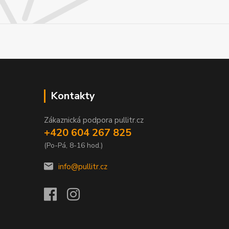
Kontakty
Zákaznická podpora pullitr.cz
+420 604 267 825
(Po-Pá, 8-16 hod.)
info@pullitr.cz