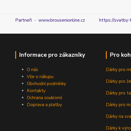
Partneři - www.brousenionline.cz
https://svatby-
Informace pro zákazníky
Pro koh
O nás
Dárky pro m
Vše o nákupu
Dárky pro ž
Obchodní podmínky
Kontakty
Dárky pro ta
Ochrana soukromí
Doprava a platby
Dárky pro m
Dárky na sv
Dárky k výro