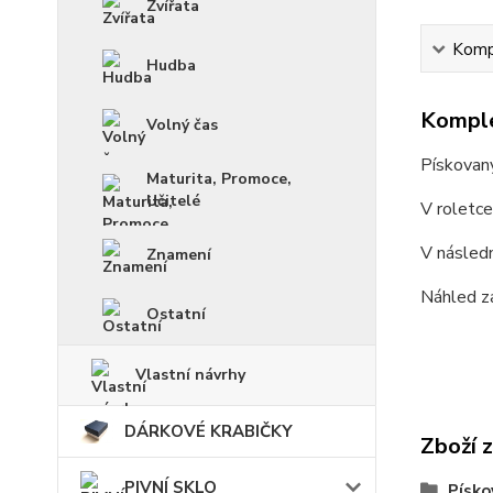
Zvířata
Kompl
Hudba
Komple
Volný čas
Pískovan
Maturita, Promoce,
Učitelé
V roletc
V násled
Znamení
Náhled z
Ostatní
Vlastní návrhy
DÁRKOVÉ KRABIČKY
Zboží 
PIVNÍ SKLO
Písko