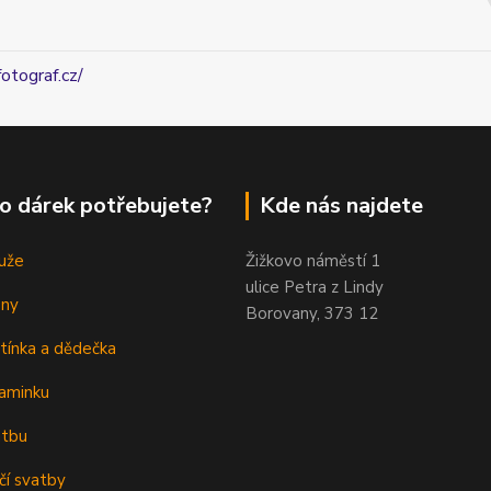
fotograf.cz/
o dárek potřebujete?
Kde nás najdete
uže
Žižkovo náměstí 1
ulice Petra z Lindy
eny
Borovany, 373 12
tínka a dědečka
aminku
atbu
čí svatby