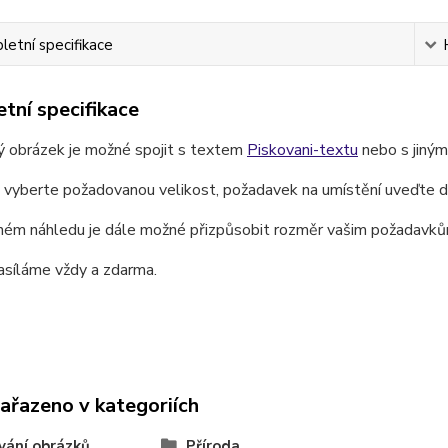
etní specifikace
tní specifikace
ý obrázek je možné spojit s textem
Piskovani-textu
nebo s jiný
e vyberte požadovanou velikost, požadavek na umístění uveďte 
ném náhledu je dále možné přizpůsobit rozměr vašim požadavků
asíláme vždy a zdarma.
zařazeno v kategoriích
vání obrázků
Příroda