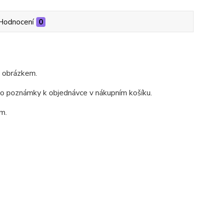
Hodnocení
0
m obrázkem.
do poznámky k objednávce v nákupním košíku.
m.