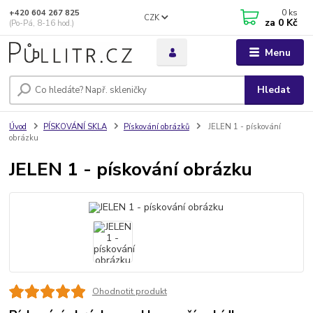
0
ks
+420 604 267 825
CZK
za
0 Kč
(Po-Pá, 8-16 hod.)
Menu
Hledat
Úvod
PÍSKOVÁNÍ SKLA
Pískování obrázků
JELEN 1 - pískování
obrázku
JELEN 1 - pískování obrázku
Ohodnotit produkt