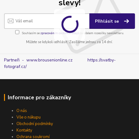
slevy!
Přihlásit se
Souhlasím se
zpracováním osobních údajů
za účelem rozesílky newsletteru.
Můžete se kdykoli odhlásit. Zasíláme jednou za 14 dní.
Partneři - www.brousenionline.cz
https://svatby-
fotograf.cz/
Informace pro zákazníky
O nás
Vše o nákupu
Obchodní podmínky
Kontakty
Ochrana soukromí