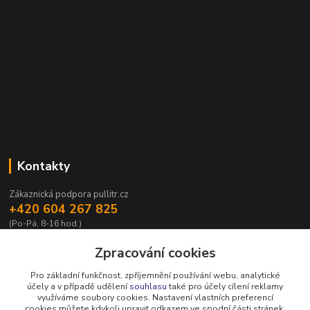
Kontakty
Zákaznická podpora pullitr.cz
+420 604 267 825
(Po-Pá, 8-16 hod.)
info@pullitr.cz
Zpracování cookies
Pro základní funkčnost, zpříjemnění používání webu, analytické
účely a v případě udělení
souhlasu
také pro účely cílení reklamy
využíváme soubory cookies. Nastavení vlastních preferencí
cookies můžete kdykoli upravit odkazem ve spodní části stránek.