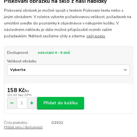
Pískování obrázku na sklo z naší nabídky
Pískovaný obrázek je možné spojit s textem Piskovani-textu nebo s
jiným obrázkem. V roletce vyberte požadovanou velikost, požadavek na
umístění uveďte do poznámky k objednávce v nákupním košíku. V
následném náhledu je dále možné přizpůsobit rozměr vašim
požadavkům. Náhled zasíláme vždy a zdarma.
celý popis
Dostupnost
odeslání 4 - 6 dnů
Velikost obrázku
158 Kč
/
ks
131 Kč
bez DPH
Přidat do košíku
Číslo produktu:
OZ022
Hlídat cenu / dostupnost