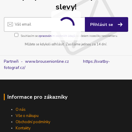
slevy!
Přihlásit se
Souhlasím se
zpracováním osobních údajů
za účelem rozesílky newsletteru.
Můžete se kdykoli odhlásit. Zasíláme jednou za 14 dní.
Partneři - www.brousenionline.cz
https://svatby-
fotograf.cz/
Informace pro zákazníky
O nás
Vše o nákupu
Obchodní podmínky
Kontakty