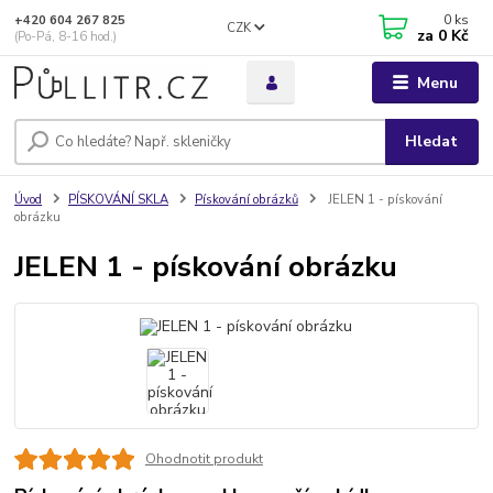
0
ks
+420 604 267 825
CZK
za
0 Kč
(Po-Pá, 8-16 hod.)
Menu
Hledat
Úvod
PÍSKOVÁNÍ SKLA
Pískování obrázků
JELEN 1 - pískování
obrázku
JELEN 1 - pískování obrázku
Ohodnotit produkt