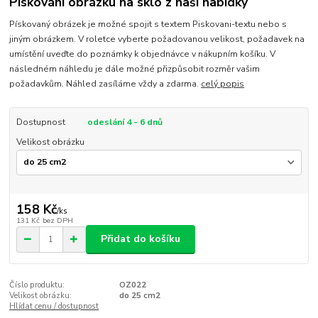
Pískování obrázku na sklo z naší nabídky
Pískovaný obrázek je možné spojit s textem Piskovani-textu nebo s
jiným obrázkem. V roletce vyberte požadovanou velikost, požadavek na
umístění uveďte do poznámky k objednávce v nákupním košíku. V
následném náhledu je dále možné přizpůsobit rozměr vašim
požadavkům. Náhled zasíláme vždy a zdarma.
celý popis
Dostupnost
odeslání 4 - 6 dnů
Velikost obrázku
158 Kč
/
ks
131 Kč
bez DPH
Přidat do košíku
Číslo produktu:
OZ022
Velikost obrázku:
do 25 cm2
Hlídat cenu / dostupnost