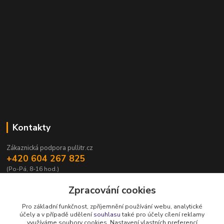
Kontakty
Zákaznická podpora pullitr.cz
+420 604 267 825
(Po-Pá, 8-16 hod.)
info@pullitr.cz
Zpracování cookies
Pro základní funkčnost, zpříjemnění používání webu, analytické
účely a v případě udělení
souhlasu
také pro účely cílení reklamy
využíváme soubory cookies. Nastavení vlastních preferencí