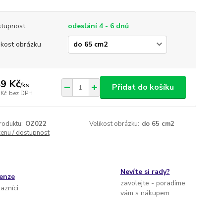
tupnost
odeslání 4 - 6 dnů
ikost obrázku
9 Kč
/
ks
Přidat do košíku
 Kč
bez DPH
roduktu:
OZ022
Velikost obrázku:
do 65 cm2
cenu / dostupnost
Nevíte si rady?
cenze
zavolejte - poradíme
kazníci
vám s nákupem