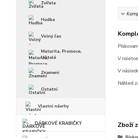
Zvířata
Kompl
Hudba
Komple
Volný čas
Pískovan
Maturita, Promoce,
Učitelé
V roletc
V násled
Znamení
Náhled z
Ostatní
Vlastní návrhy
DÁRKOVÉ KRABIČKY
Zboží 
Písko