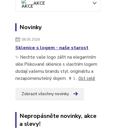
AKCE
Novinky
08.05.2026
Sklenice s logem - naše starost
✨ Nechte vaše logo zářit na elegantním
skle.Pískované sklenice s vlastním logem
dodají vašemu brandu styl, originalitu a
nezapomenutelný dojem. 🍷 I...
číst celé
Zobrazit všechny novinky
Nepropásněte novinky, akce
a slevy!