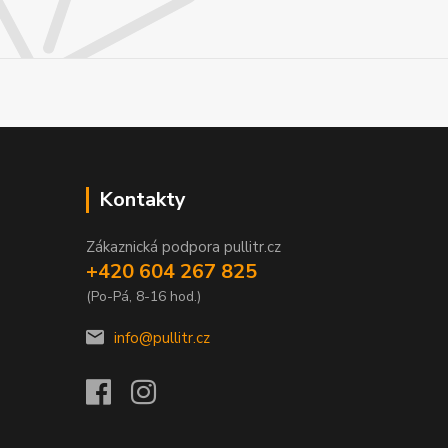
Kontakty
Zákaznická podpora pullitr.cz
+420 604 267 825
(Po-Pá, 8-16 hod.)
info@pullitr.cz