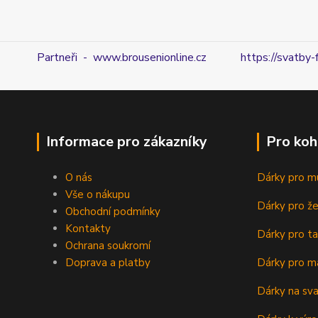
Partneři - www.brousenionline.cz
https://svatby-
Informace pro zákazníky
Pro koh
O nás
Dárky pro m
Vše o nákupu
Dárky pro ž
Obchodní podmínky
Kontakty
Dárky pro ta
Ochrana soukromí
Doprava a platby
Dárky pro m
Dárky na sv