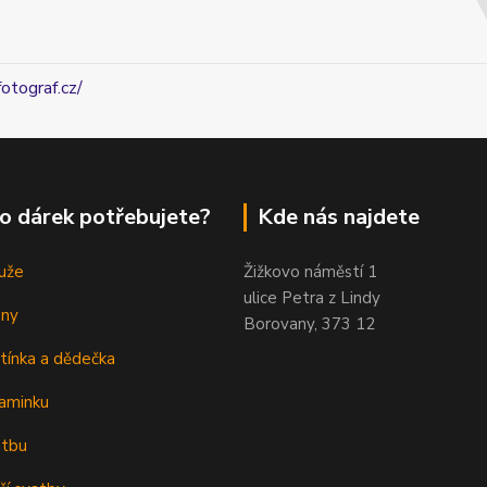
fotograf.cz/
o dárek potřebujete?
Kde nás najdete
uže
Žižkovo náměstí 1
ulice Petra z Lindy
eny
Borovany, 373 12
tínka a dědečka
aminku
atbu