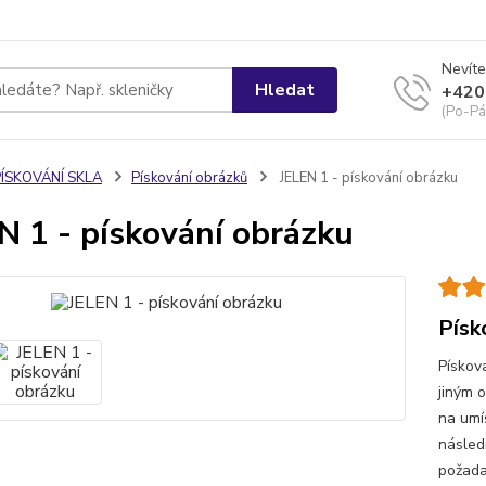
Nevíte
Hledat
+420
(Po-Pá
PÍSKOVÁNÍ SKLA
Pískování obrázků
JELEN 1 - pískování obrázku
N 1 - pískování obrázku
Písk
Pískov
jiným 
na umí
násled
požada