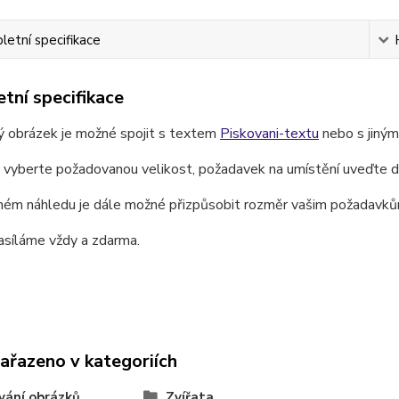
etní specifikace
tní specifikace
ý obrázek je možné spojit s textem
Piskovani-textu
nebo s jiný
e vyberte požadovanou velikost, požadavek na umístění uveďte 
ném náhledu je dále možné přizpůsobit rozměr vašim požadavků
asíláme vždy a zdarma.
zařazeno v kategoriích
vání obrázků
Zvířata