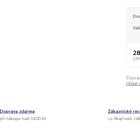
Dos
Vel
28
239
Číslo p
Hlídat 
Doprava zdarma
Zákaznické re
při nákupu nad 1400 Kč
co říkají naši zá