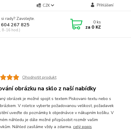
Přihlášení
CZK
 si rady? Zavolejte.
0
ks
 604 267 825
za
0 Kč
, 8-16 hod.)
Ohodnotit produkt
ování obrázku na sklo z naší nabídky
aný obrázek je možné spojit s textem Piskovani-textu nebo s
obrázkem. V roletce vyberte požadovanou velikost, požadavek
stění uveďte do poznámky k objednávce v nákupním košíku. V
ném náhledu je dále možné přizpůsobit rozměr vašim
vkům. Náhled zasíláme vždy a zdarma.
celý popis