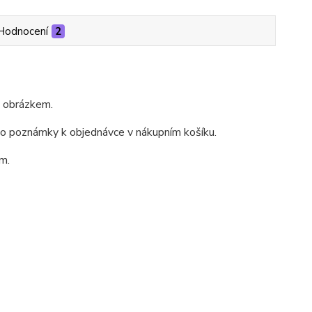
Hodnocení
2
m obrázkem.
do poznámky k objednávce v nákupním košíku.
m.