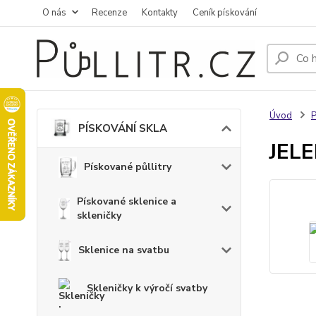
O nás
Recenze
Kontakty
Ceník pískování
Úvod
PÍSKOVÁNÍ SKLA
JELE
Pískované půllitry
Pískované sklenice a
skleničky
Sklenice na svatbu
Skleničky k výročí svatby