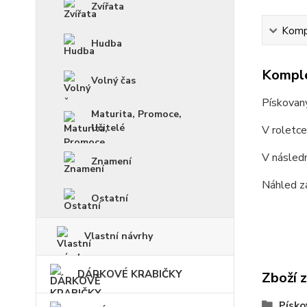
Zvířata
Kompl
Hudba
Komple
Volný čas
Pískovan
Maturita, Promoce,
Učitelé
V roletc
V násled
Znamení
Náhled z
Ostatní
Vlastní návrhy
DÁRKOVÉ KRABIČKY
Zboží 
Písko