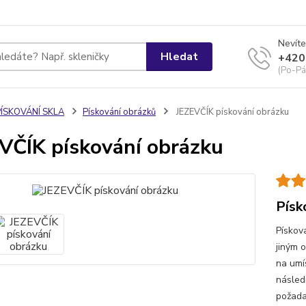
Nevíte
Hledat
+420
(Po-Pá
PÍSKOVÁNÍ SKLA
Pískování obrázků
JEZEVČÍK pískování obrázku
VČÍK pískování obrázku
Písk
Pískov
jiným 
na umí
násled
požada