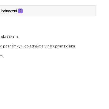
Hodnocení
2
m obrázkem.
do poznámky k objednávce v nákupním košíku.
m.