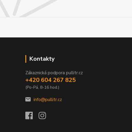
Kontakty
Zákaznická podpora pullitr.cz
+420 604 267 825
(Po-Pá, 8-16 hod.)
info@pullitr.cz