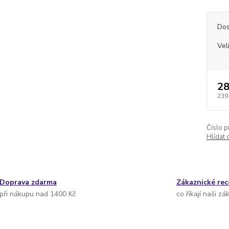
Dos
Vel
28
239
Číslo p
Hlídat 
Doprava zdarma
Zákaznické re
při nákupu nad 1400 Kč
co říkají naši zá