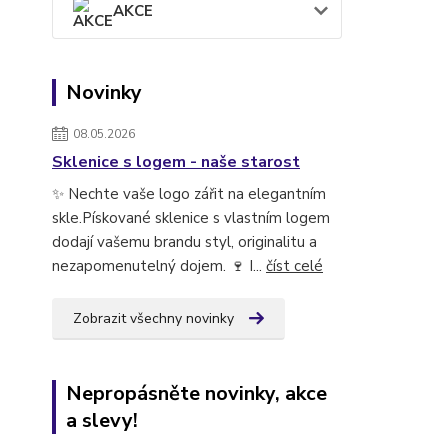
AKCE
Novinky
08.05.2026
Sklenice s logem - naše starost
✨ Nechte vaše logo zářit na elegantním
skle.Pískované sklenice s vlastním logem
dodají vašemu brandu styl, originalitu a
nezapomenutelný dojem. 🍷 I...
číst celé
Zobrazit všechny novinky
Nepropásněte novinky, akce
a slevy!