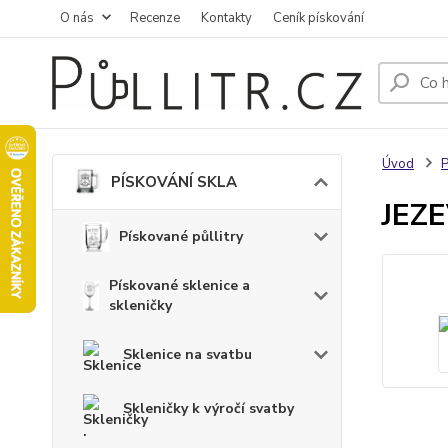
O nás
Recenze
Kontakty
Ceník pískování
Úvod
PÍSKOVÁNÍ SKLA
JEZE
Pískované půllitry
Pískované sklenice a
skleničky
Sklenice na svatbu
Skleničky k výročí svatby