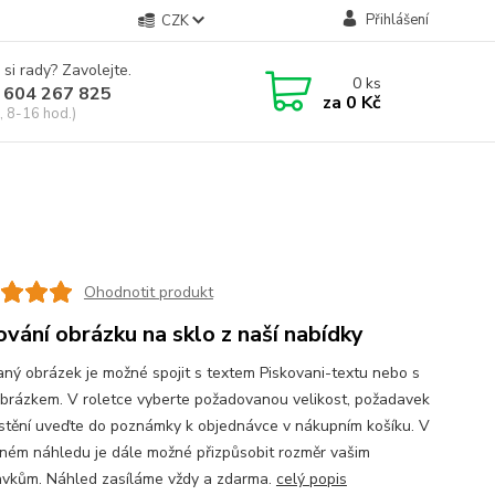
Přihlášení
CZK
 si rady? Zavolejte.
0
ks
 604 267 825
za
0 Kč
, 8-16 hod.)
Ohodnotit produkt
ování obrázku na sklo z naší nabídky
aný obrázek je možné spojit s textem Piskovani-textu nebo s
obrázkem. V roletce vyberte požadovanou velikost, požadavek
stění uveďte do poznámky k objednávce v nákupním košíku. V
ném náhledu je dále možné přizpůsobit rozměr vašim
vkům. Náhled zasíláme vždy a zdarma.
celý popis