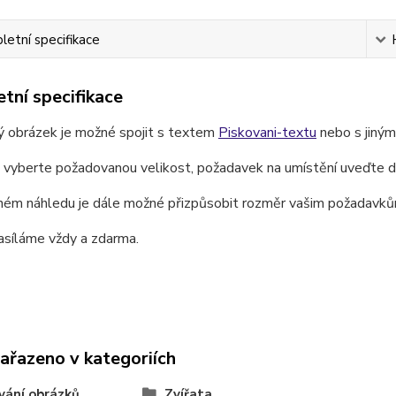
etní specifikace
tní specifikace
ý obrázek je možné spojit s textem
Piskovani-textu
nebo s jiný
e vyberte požadovanou velikost, požadavek na umístění uveďte 
ném náhledu je dále možné přizpůsobit rozměr vašim požadavků
asíláme vždy a zdarma.
zařazeno v kategoriích
vání obrázků
Zvířata