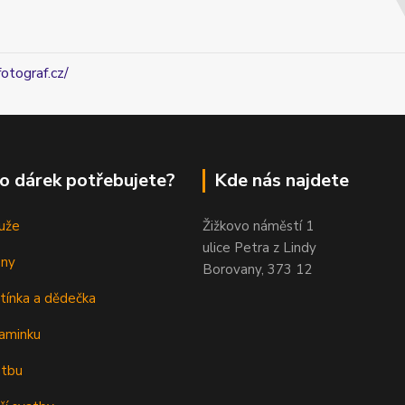
fotograf.cz/
o dárek potřebujete?
Kde nás najdete
uže
Žižkovo náměstí 1
ulice Petra z Lindy
eny
Borovany, 373 12
tínka a dědečka
aminku
atbu