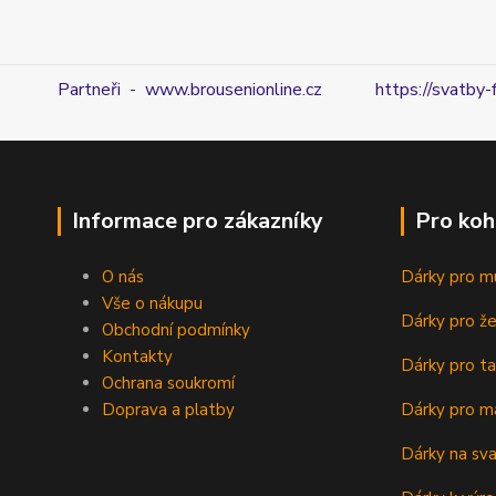
Partneři - www.brousenionline.cz
https://svatby-
Informace pro zákazníky
Pro koh
O nás
Dárky pro m
Vše o nákupu
Dárky pro ž
Obchodní podmínky
Kontakty
Dárky pro ta
Ochrana soukromí
Doprava a platby
Dárky pro m
Dárky na sv