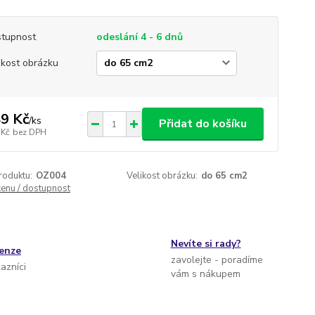
tupnost
odeslání 4 - 6 dnů
ikost obrázku
9 Kč
/
ks
Přidat do košíku
 Kč
bez DPH
roduktu:
OZ004
Velikost obrázku:
do 65 cm2
cenu / dostupnost
Nevíte si rady?
cenze
zavolejte - poradíme
kazníci
vám s nákupem