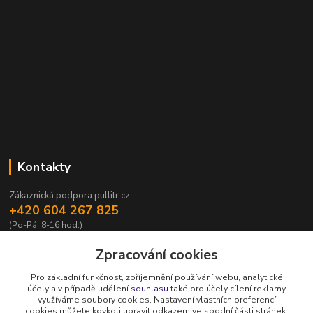
Kontakty
Zákaznická podpora pullitr.cz
+420 604 267 825
(Po-Pá, 8-16 hod.)
info@pullitr.cz
Zpracování cookies
Pro základní funkčnost, zpříjemnění používání webu, analytické
účely a v případě udělení
souhlasu
také pro účely cílení reklamy
využíváme soubory cookies. Nastavení vlastních preferencí
cookies můžete kdykoli upravit odkazem ve spodní části stránek.