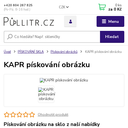
0
ks
+420 604 267 825
CZK
za
0 Kč
(Po-Pá, 8-16 hod.)
Menu
Hledat
Úvod
PÍSKOVÁNÍ SKLA
Pískování obrázků
KAPR pískování obrázku
KAPR pískování obrázku
Ohodnotit produkt
Pískování obrázku na sklo z naší nabídky