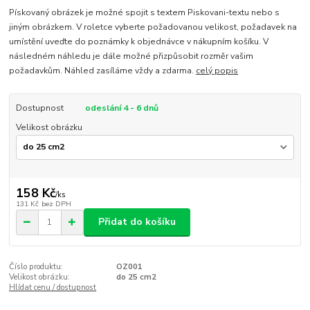
Pískovaný obrázek je možné spojit s textem Piskovani-textu nebo s
jiným obrázkem. V roletce vyberte požadovanou velikost, požadavek na
umístění uveďte do poznámky k objednávce v nákupním košíku. V
následném náhledu je dále možné přizpůsobit rozměr vašim
požadavkům. Náhled zasíláme vždy a zdarma.
celý popis
Dostupnost
odeslání 4 - 6 dnů
Velikost obrázku
158 Kč
/
ks
131 Kč
bez DPH
Přidat do košíku
Číslo produktu:
OZ001
Velikost obrázku:
do 25 cm2
Hlídat cenu / dostupnost