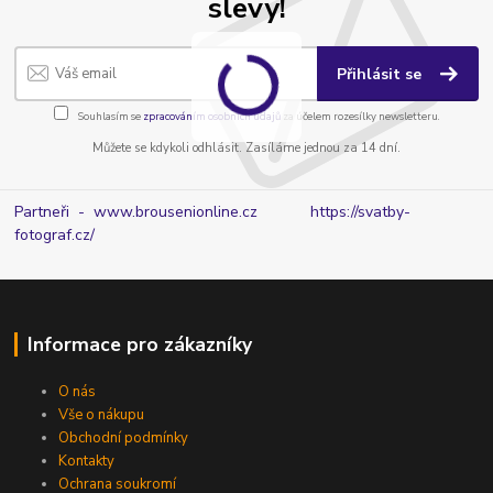
slevy!
Přihlásit se
Souhlasím se
zpracováním osobních údajů
za účelem rozesílky newsletteru.
Můžete se kdykoli odhlásit. Zasíláme jednou za 14 dní.
Partneři - www.brousenionline.cz
https://svatby-
fotograf.cz/
Informace pro zákazníky
O nás
Vše o nákupu
Obchodní podmínky
Kontakty
Ochrana soukromí