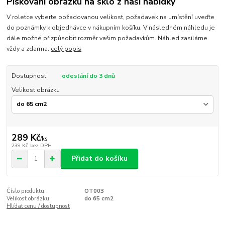
Pískování obrázku na sklo z naší nabídky
V roletce vyberte požadovanou velikost, požadavek na umístění uveďte
do poznámky k objednávce v nákupním košíku. V následném náhledu je
dále možné přizpůsobit rozměr vašim požadavkům. Náhled zasíláme
vždy a zdarma.
celý popis
Dostupnost
odeslání do 3 dnů
Velikost obrázku
289 Kč
/
ks
239 Kč
bez DPH
Přidat do košíku
Číslo produktu:
OT003
Velikost obrázku:
do 65 cm2
Hlídat cenu / dostupnost