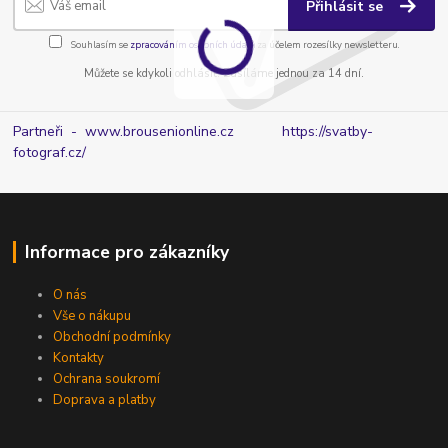
Přihlásit se
Souhlasím se
zpracováním osobních údajů
za účelem rozesílky newsletteru.
Můžete se kdykoli odhlásit. Zasíláme jednou za 14 dní.
Partneři - www.brousenionline.cz
https://svatby-
fotograf.cz/
Informace pro zákazníky
O nás
Vše o nákupu
Obchodní podmínky
Kontakty
Ochrana soukromí
Doprava a platby