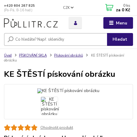
0
ks
+420 604 267 825
CZK
za
0 Kč
(Po-Pá, 8-16 hod.)
Menu
Hledat
Úvod
PÍSKOVÁNÍ SKLA
Pískování obrázků
KE ŠTĚSTÍ pískování
obrázku
KE ŠTĚSTÍ pískování obrázku
Ohodnotit produkt