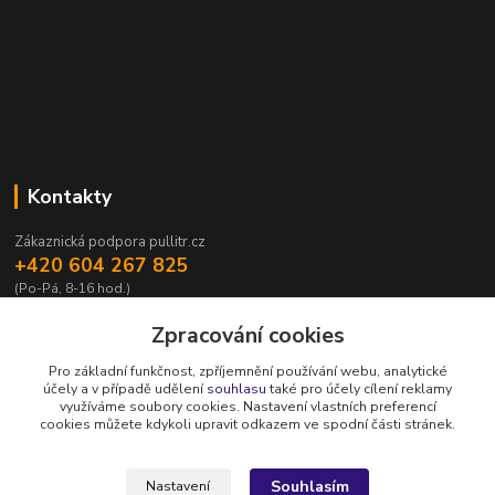
Kontakty
Zákaznická podpora pullitr.cz
+420 604 267 825
(Po-Pá, 8-16 hod.)
info@pullitr.cz
Zpracování cookies
Pro základní funkčnost, zpříjemnění používání webu, analytické
účely a v případě udělení
souhlasu
také pro účely cílení reklamy
využíváme soubory cookies. Nastavení vlastních preferencí
cookies můžete kdykoli upravit odkazem ve spodní části stránek.
Upravit sběr cookies.
Souhlasím
Nastavení