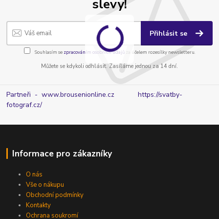
slevy!
Přihlásit se
Souhlasím se
zpracováním osobních údajů
za účelem rozesílky newsletteru.
Můžete se kdykoli odhlásit. Zasíláme jednou za 14 dní.
Partneři - www.brousenionline.cz
https://svatby-
fotograf.cz/
Informace pro zákazníky
O nás
Vše o nákupu
Obchodní podmínky
Kontakty
Ochrana soukromí