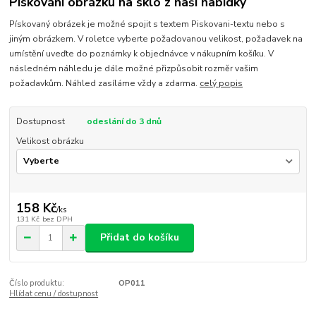
Pískování obrázku na sklo z naší nabídky
Pískovaný obrázek je možné spojit s textem Piskovani-textu nebo s
jiným obrázkem. V roletce vyberte požadovanou velikost, požadavek na
umístění uveďte do poznámky k objednávce v nákupním košíku. V
následném náhledu je dále možné přizpůsobit rozměr vašim
požadavkům. Náhled zasíláme vždy a zdarma.
celý popis
Dostupnost
odeslání do 3 dnů
Velikost obrázku
158 Kč
/
ks
131 Kč
bez DPH
Přidat do košíku
Číslo produktu:
OP011
Hlídat cenu / dostupnost