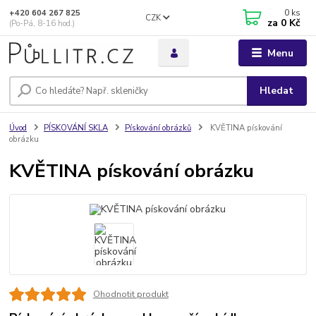
0
ks
+420 604 267 825
CZK
za
0 Kč
(Po-Pá, 8-16 hod.)
Menu
Hledat
Úvod
PÍSKOVÁNÍ SKLA
Pískování obrázků
KVĚTINA pískování
obrázku
KVĚTINA pískování obrázku
Ohodnotit produkt