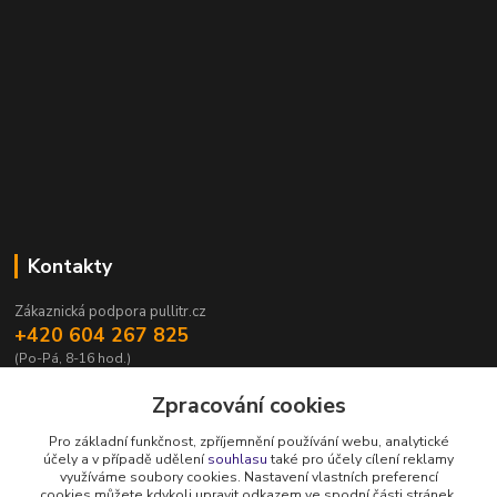
Kontakty
Zákaznická podpora pullitr.cz
+420 604 267 825
(Po-Pá, 8-16 hod.)
info@pullitr.cz
Zpracování cookies
Pro základní funkčnost, zpříjemnění používání webu, analytické
účely a v případě udělení
souhlasu
také pro účely cílení reklamy
využíváme soubory cookies. Nastavení vlastních preferencí
cookies můžete kdykoli upravit odkazem ve spodní části stránek.