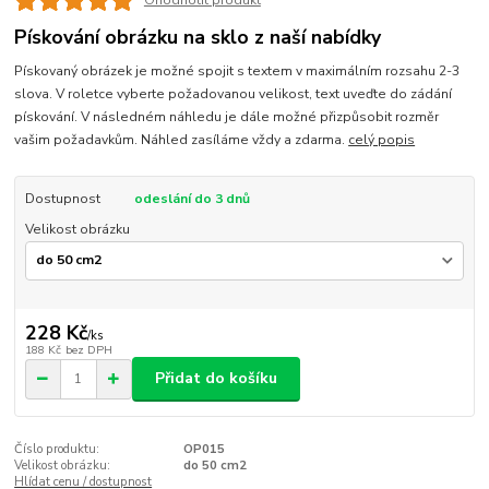
Ohodnotit produkt
Pískování obrázku na sklo z naší nabídky
Pískovaný obrázek je možné spojit s textem v maximálním rozsahu 2-3
slova. V roletce vyberte požadovanou velikost, text uveďte do zádání
pískování. V následném náhledu je dále možné přizpůsobit rozměr
vašim požadavkům. Náhled zasíláme vždy a zdarma.
celý popis
Dostupnost
odeslání do 3 dnů
Velikost obrázku
228 Kč
/
ks
188 Kč
bez DPH
Přidat do košíku
Číslo produktu:
OP015
Velikost obrázku:
do 50 cm2
Hlídat cenu / dostupnost