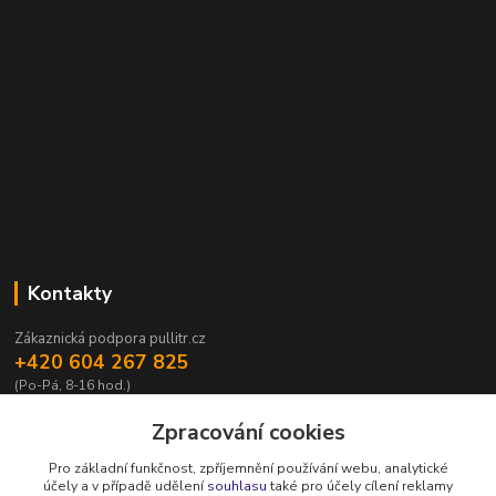
Kontakty
Zákaznická podpora pullitr.cz
+420 604 267 825
(Po-Pá, 8-16 hod.)
info@pullitr.cz
Zpracování cookies
Pro základní funkčnost, zpříjemnění používání webu, analytické
účely a v případě udělení
souhlasu
také pro účely cílení reklamy