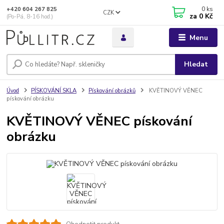
0
ks
+420 604 267 825
CZK
za
0 Kč
(Po-Pá, 8-16 hod.)
Menu
Hledat
Úvod
PÍSKOVÁNÍ SKLA
Pískování obrázků
KVĚTINOVÝ VĚNEC
pískování obrázku
KVĚTINOVÝ VĚNEC pískování
obrázku