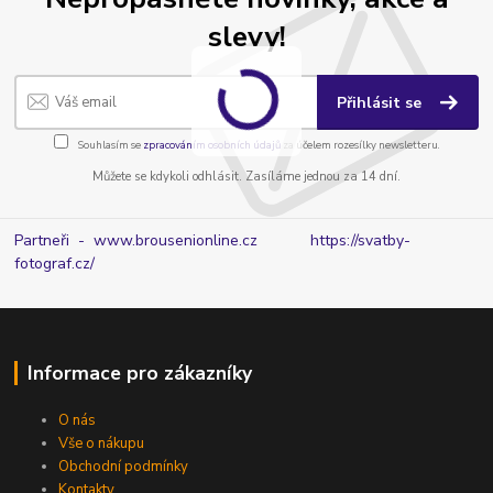
slevy!
Přihlásit se
Souhlasím se
zpracováním osobních údajů
za účelem rozesílky newsletteru.
Můžete se kdykoli odhlásit. Zasíláme jednou za 14 dní.
Partneři - www.brousenionline.cz
https://svatby-
fotograf.cz/
Informace pro zákazníky
O nás
Vše o nákupu
Obchodní podmínky
Kontakty