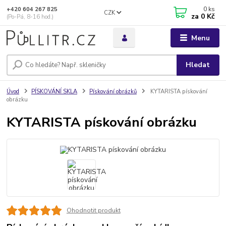
0
ks
+420 604 267 825
CZK
za
0 Kč
(Po-Pá, 8-16 hod.)
Menu
Hledat
Úvod
PÍSKOVÁNÍ SKLA
Pískování obrázků
KYTARISTA pískování
obrázku
KYTARISTA pískování obrázku
Ohodnotit produkt