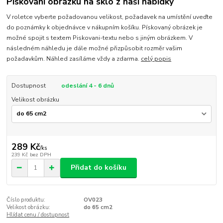
Pískování obrázku na sklo z naší nabídky
V roletce vyberte požadovanou velikost, požadavek na umístění uveďte
do poznámky k objednávce v nákupním košíku. Pískovaný obrázek je
možné spojit s textem Piskovani-textu nebo s jiným obrázkem. V
následném náhledu je dále možné přizpůsobit rozměr vašim
požadavkům. Náhled zasíláme vždy a zdarma.
celý popis
Dostupnost
odeslání 4 - 6 dnů
Velikost obrázku
289 Kč
/
ks
239 Kč
bez DPH
Přidat do košíku
Číslo produktu:
OV023
Velikost obrázku:
do 65 cm2
Hlídat cenu / dostupnost