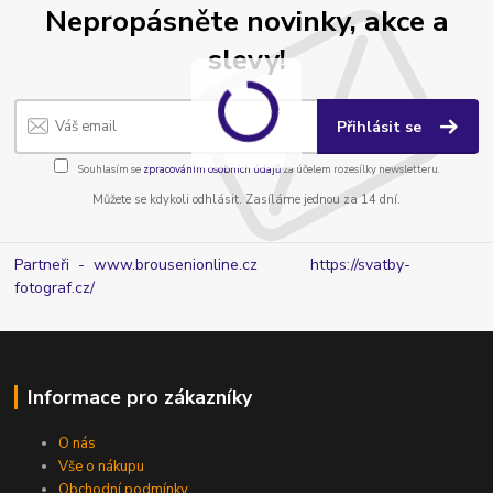
Nepropásněte novinky, akce a
slevy!
Přihlásit se
Souhlasím se
zpracováním osobních údajů
za účelem rozesílky newsletteru.
Můžete se kdykoli odhlásit. Zasíláme jednou za 14 dní.
Partneři - www.brousenionline.cz
https://svatby-
fotograf.cz/
Informace pro zákazníky
O nás
Vše o nákupu
Obchodní podmínky