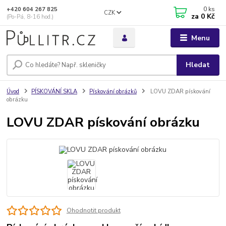
0
ks
+420 604 267 825
CZK
za
0 Kč
(Po-Pá, 8-16 hod.)
Menu
Hledat
Úvod
PÍSKOVÁNÍ SKLA
Pískování obrázků
LOVU ZDAR pískování
obrázku
LOVU ZDAR pískování obrázku
Ohodnotit produkt