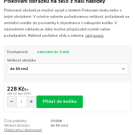
Pískování obrázku na sklo z naší nabídky
Pískovaný obrázek je možné spojit s textem Piskovani-textu nebo s
jiným obrázkem. V roletce vyberte požadovanou velikost, požadavek na
umístění uveďte do poznámky k objednávce v nákupním košíku. V
následném náhledu je dále možné přizpůsobit rozměr vašim
požadavkům. Náhled zasíláme vždy a zdarma.
celý popis
Dostupnost
odeslání do 3 dnů
Velikost obrázku
228 Kč
/
ks
188 Kč
bez DPH
Přidat do košíku
Číslo produktu:
OV006
Velikost obrázku:
do 50 cm2
Hlídat cenu / dostupnost