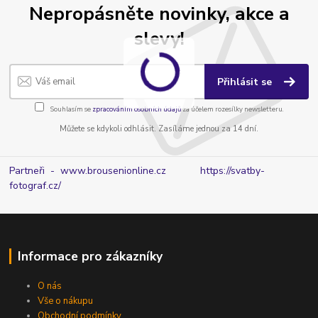
Nepropásněte novinky, akce a
slevy!
Přihlásit se
Souhlasím se
zpracováním osobních údajů
za účelem rozesílky newsletteru.
Můžete se kdykoli odhlásit. Zasíláme jednou za 14 dní.
Partneři - www.brousenionline.cz
https://svatby-
fotograf.cz/
Informace pro zákazníky
O nás
Vše o nákupu
Obchodní podmínky