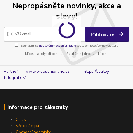
Nepropásněte novinky, akce a
slevy!
Přihlásit se
Souhlasím se
zpracováním osobních údajů
za účelem rozesílky newsletteru.
Můžete se kdykoli odhlásit. Zasíláme jednou za 14 dní.
Partneři - www.brousenionline.cz
https://svatby-
fotograf.cz/
Informace pro zákazníky
O nás
Vše o nákupu
Obchodní podmínky