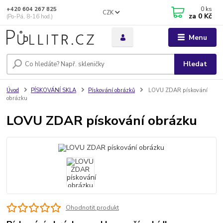
0
ks
+420 604 267 825
CZK
za
0 Kč
(Po-Pá, 8-16 hod.)
Menu
Hledat
Úvod
PÍSKOVÁNÍ SKLA
Pískování obrázků
LOVU ZDAR pískování
obrázku
LOVU ZDAR pískování obrázku
Ohodnotit produkt