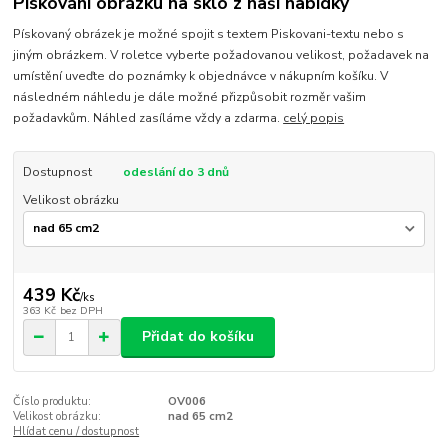
Pískování obrázku na sklo z naší nabídky
Pískovaný obrázek je možné spojit s textem Piskovani-textu nebo s
jiným obrázkem. V roletce vyberte požadovanou velikost, požadavek na
umístění uveďte do poznámky k objednávce v nákupním košíku. V
následném náhledu je dále možné přizpůsobit rozměr vašim
požadavkům. Náhled zasíláme vždy a zdarma.
celý popis
Dostupnost
odeslání do 3 dnů
Velikost obrázku
439 Kč
/
ks
363 Kč
bez DPH
Přidat do košíku
Číslo produktu:
OV006
Velikost obrázku:
nad 65 cm2
Hlídat cenu / dostupnost