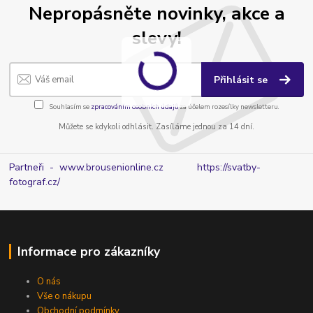
Nepropásněte novinky, akce a
slevy!
Přihlásit se
Souhlasím se
zpracováním osobních údajů
za účelem rozesílky newsletteru.
Můžete se kdykoli odhlásit. Zasíláme jednou za 14 dní.
Partneři - www.brousenionline.cz
https://svatby-
fotograf.cz/
Informace pro zákazníky
O nás
Vše o nákupu
Obchodní podmínky