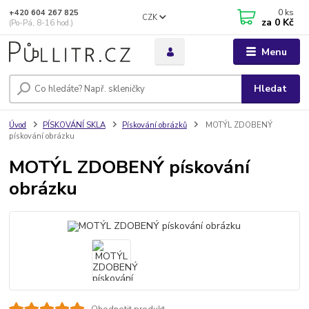
0
ks
+420 604 267 825
CZK
za
0 Kč
(Po-Pá, 8-16 hod.)
Menu
Hledat
Úvod
PÍSKOVÁNÍ SKLA
Pískování obrázků
MOTÝL ZDOBENÝ
pískování obrázku
MOTÝL ZDOBENÝ pískování
obrázku