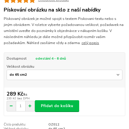
Ohodnotit produkt
Pískování obrázku na sklo z naší nabídky
Pískovaný obrázek je možné spojit s textem Piskovani-textu nebo s
jiným obrázkem. V roletce vyberte požadovanou velikost, požadavek na
umístění uveďte do poznámky k objednávce v nákupním košíku. V
následném náhledu je dále možné přizpůsobit rozměr vašim
požadavkům. Náhled zasíláme vždy a zdarma.
celý popis
Dostupnost
odeslání 4 - 6 dnů
Velikost obrázku
289 Kč
/
ks
239 Kč
bez DPH
Přidat do košíku
Číslo produktu:
OZ012
Velikost obrázku:
do 65 cm2