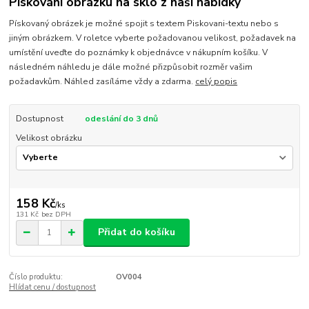
Pískování obrázku na sklo z naší nabídky
Pískovaný obrázek je možné spojit s textem Piskovani-textu nebo s
jiným obrázkem. V roletce vyberte požadovanou velikost, požadavek na
umístění uveďte do poznámky k objednávce v nákupním košíku. V
následném náhledu je dále možné přizpůsobit rozměr vašim
požadavkům. Náhled zasíláme vždy a zdarma.
celý popis
Dostupnost
odeslání do 3 dnů
Velikost obrázku
158 Kč
/
ks
131 Kč
bez DPH
Přidat do košíku
Číslo produktu:
OV004
Hlídat cenu / dostupnost