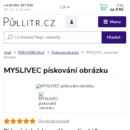
0
ks
+420 604 267 825
CZK
za
0 Kč
(Po-Pá, 8-16 hod.)
Menu
Hledat
Úvod
PÍSKOVÁNÍ SKLA
Pískování obrázků
MYSLIVEC pískování
obrázku
MYSLIVEC pískování obrázku
Ohodnotit produkt