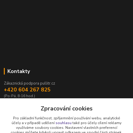
Kontakty
Zákaznická podpora pullitr.cz
+420 604 267 825
(Po-Pá, 8-16 hod.)
info@pullitr.cz
Zpracování cookies
Pro základní funkčnost, zpříjemnění používání webu, analytické
účely a v případě udělení
souhlasu
také pro účely cílení reklamy
využíváme soubory cookies. Nastavení vlastních preferencí
cookies můžete kdykoli upravit odkazem ve spodní části stránek.