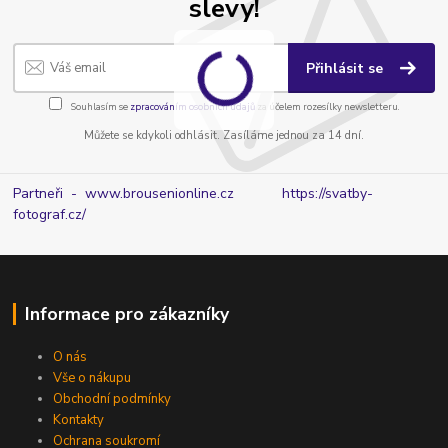
slevy!
Přihlásit se
Souhlasím se
zpracováním osobních údajů
za účelem rozesílky newsletteru.
Můžete se kdykoli odhlásit. Zasíláme jednou za 14 dní.
Partneři - www.brousenionline.cz
https://svatby-
fotograf.cz/
Informace pro zákazníky
O nás
Vše o nákupu
Obchodní podmínky
Kontakty
Ochrana soukromí