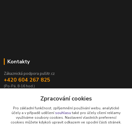
Kontakty
Zákaznická podpora pullitr.cz
+420 604 267 825
(Po-Pá, 8-16 hod.)
info@pullitr.cz
Zpracování cookies
Pro základní funkčnost, zpříjemnění používání webu, analytické
účely a v případě udělení
souhlasu
také pro účely cílení reklamy
využíváme soubory cookies. Nastavení vlastních preferencí
cookies můžete kdykoli upravit odkazem ve spodní části stránek.