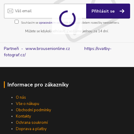
Přihlásit se
Souhlasím se
zpracováním osobních údajů
za účelem rozesílky newsletteru.
Můžete se kdykoli odhlásit. Zasíláme jednou za 14 dní.
Partneři - www.brousenionline.cz
https://svatby-
fotograf.cz/
Informace pro zákazníky
O nás
Vše o nákupu
Obchodní podmínky
Kontakty
Ochrana soukromí
Doprava a platby