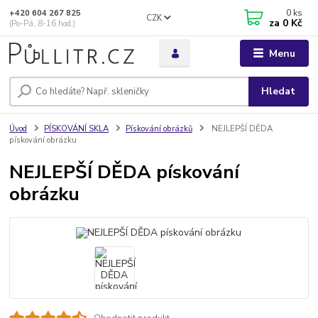
0
ks
+420 604 267 825
CZK
za
0 Kč
(Po-Pá, 8-16 hod.)
Menu
Hledat
Úvod
PÍSKOVÁNÍ SKLA
Pískování obrázků
NEJLEPŠÍ DĚDA
pískování obrázku
NEJLEPŠÍ DĚDA pískování
obrázku