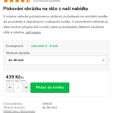
Ohodnotit produkt
Pískování obrázku na sklo z naší nabídky
V roletce vyberte požadovanou velikost, požadavek na umístění uveďte
do poznámky k objednávce v nákupním košíku. V následném náhledu je
dále možné přizpůsobit rozměr vašim požadavkům. Náhled zasíláme
vždy a zdarma.
celý popis
Dostupnost
odeslání 4 - 6 dnů
Velikost obrázku
439 Kč
/
ks
363 Kč
bez DPH
Přidat do košíku
Číslo produktu:
OV013
Velikost obrázku:
do 36 cm2
Hlídat cenu / dostupnost