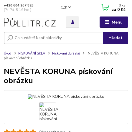
0
ks
+420 604 267 825
CZK
za
0 Kč
(Po-Pá, 8-16 hod.)
Menu
Hledat
Úvod
PÍSKOVÁNÍ SKLA
Pískování obrázků
NEVĚSTA KORUNA
pískování obrázku
NEVĚSTA KORUNA pískování
obrázku