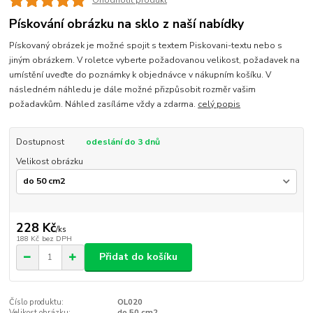
Ohodnotit produkt
Pískování obrázku na sklo z naší nabídky
Pískovaný obrázek je možné spojit s textem Piskovani-textu nebo s
jiným obrázkem. V roletce vyberte požadovanou velikost, požadavek na
umístění uveďte do poznámky k objednávce v nákupním košíku. V
následném náhledu je dále možné přizpůsobit rozměr vašim
požadavkům. Náhled zasíláme vždy a zdarma.
celý popis
Dostupnost
odeslání do 3 dnů
Velikost obrázku
228 Kč
/
ks
188 Kč
bez DPH
Přidat do košíku
Číslo produktu:
OL020
Velikost obrázku:
do 50 cm2