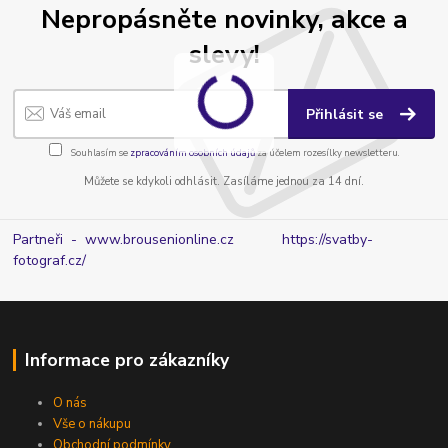
Nepropásněte novinky, akce a
slevy!
Přihlásit se
Souhlasím se
zpracováním osobních údajů
za účelem rozesílky newsletteru.
Můžete se kdykoli odhlásit. Zasíláme jednou za 14 dní.
Partneři - www.brousenionline.cz
https://svatby-
fotograf.cz/
Informace pro zákazníky
O nás
Vše o nákupu
Obchodní podmínky